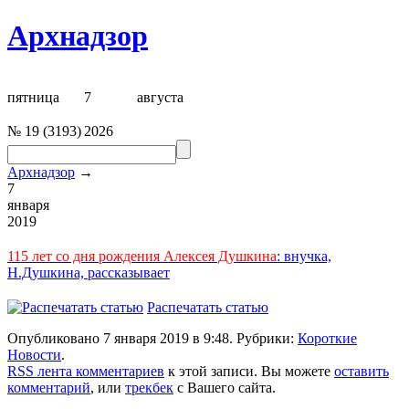
Архнадзор
пятница
7
августа
№
19
(
3193
)
2026
Архнадзор
→
7
января
2019
115 лет со дня рождения Алексея Душкина
: внучка,
Н.Душкина, рассказывает
Распечатать статью
Опубликовано 7 января 2019 в 9:48. Рубрики:
Короткие
Новости
.
RSS лента комментариев
к этой записи. Вы можете
оставить
комментарий
, или
трекбек
с Вашего сайта.