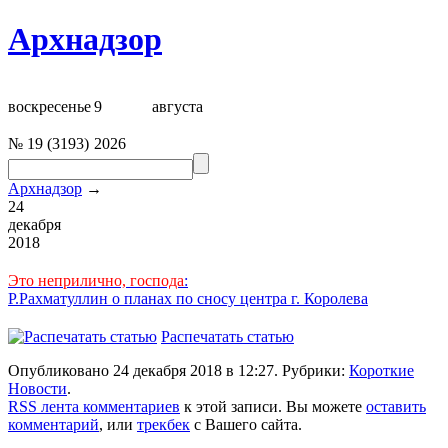
Архнадзор
воскресенье
9
августа
№
19
(
3193
)
2026
Архнадзор
→
24
декабря
2018
Это неприлично, господа
:
Р.Рахматуллин о планах по сносу центра г. Королева
Распечатать статью
Опубликовано 24 декабря 2018 в 12:27. Рубрики:
Короткие
Новости
.
RSS лента комментариев
к этой записи. Вы можете
оставить
комментарий
, или
трекбек
с Вашего сайта.