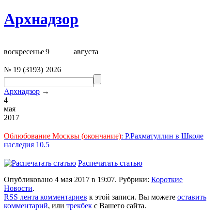
Архнадзор
воскресенье
9
августа
№
19
(
3193
)
2026
Архнадзор
→
4
мая
2017
Облюбование Москвы (окончание)
: Р.Рахматуллин в Школе
наследия 10.5
Распечатать статью
Опубликовано 4 мая 2017 в 19:07. Рубрики:
Короткие
Новости
.
RSS лента комментариев
к этой записи. Вы можете
оставить
комментарий
, или
трекбек
с Вашего сайта.