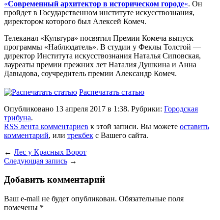
«
Современный архитектор в историческом городе
«
. Он
пройдет в Государственном институте искусствознания,
директором которого был Алексей Комеч.
Телеканал «Культура» посвятил Премии Комеча выпуск
программы «Наблюдатель». В студии у Феклы Толстой —
директор Института искусствознания Наталья Сиповская,
лауреаты премии прежних лет Наталия Душкина и Анна
Давыдова, соучредитель премии Александр Комеч.
Распечатать статью
Опубликовано 13 апреля 2017 в 1:38. Рубрики:
Городская
трибуна
.
RSS лента комментариев
к этой записи. Вы можете
оставить
комментарий
, или
трекбек
с Вашего сайта.
←
Лес у Красных Ворот
Следующая запись
→
Добавить комментарий
Ваш e-mail не будет опубликован.
Обязательные поля
помечены
*