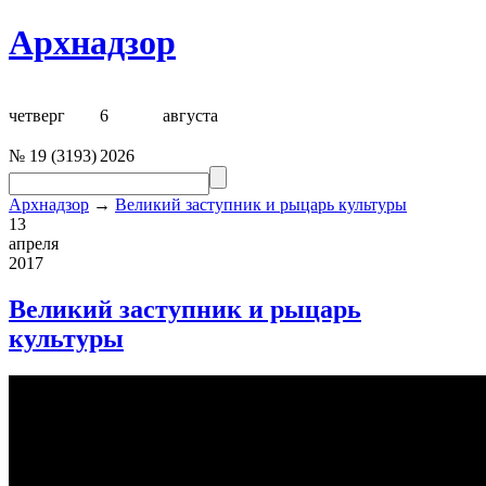
Архнадзор
четверг
6
августа
№
19
(
3193
)
2026
Архнадзор
→
Великий заступник и рыцарь культуры
13
апреля
2017
Великий заступник и рыцарь
культуры