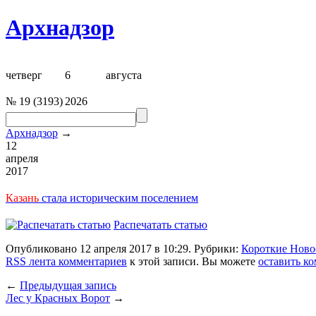
Архнадзор
четверг
6
августа
№
19
(
3193
)
2026
Архнадзор
→
12
апреля
2017
Казань
стала историческим поселением
Распечатать статью
Опубликовано 12 апреля 2017 в 10:29. Рубрики:
Короткие Ново
RSS лента комментариев
к этой записи. Вы можете
оставить к
←
Предыдущая запись
Лес у Красных Ворот
→