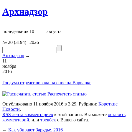
Архнадзор
понедельник
10
августа
№
20
(
3194
)
2026
Архнадзор
→
11
ноября
2016
Госдума отреагировала на
снос на Варварке
Распечатать статью
Опубликовано 11 ноября 2016 в 3:29. Рубрики:
Короткие
Новости
.
RSS лента комментариев
к этой записи. Вы можете
оставить
комментарий
, или
трекбек
с Вашего сайта.
←
Как убивают Зарядье. 2016