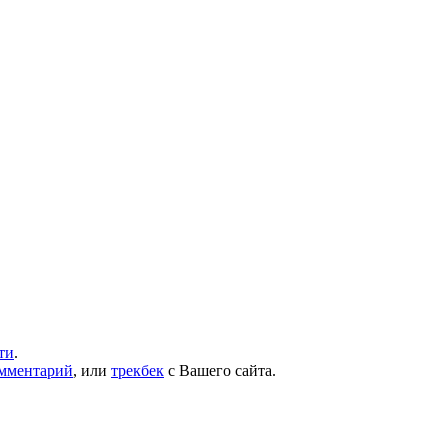
ти
.
омментарий
, или
трекбек
с Вашего сайта.