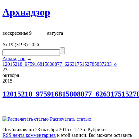
Архнадзор
воскресенье
9
августа
№
19
(
3193
)
2026
Архнадзор
→
12015218_975916815808877_6263175152785837233_o
23
октября
2015
12015218_975916815808877_62631751527
Распечатать статью
Опубликовано 23 октября 2015 в 12:35. Рубрики: .
RSS лента комментариев
к этой записи. Вы можете оставить