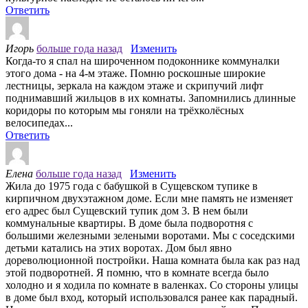
Ответить
Игорь
больше года назад
Изменить
Когда-то я спал на широченном подоконнике коммуналки
этого дома - на 4-м этаже. Помню роскошные широкие
лестницы, зеркала на каждом этаже и скрипучий лифт
поднимавший жильцов в их комнаты. Запомнились длинные
коридоры по которым мы гоняли на трёхколёсных
велосипедах...
Ответить
Елена
больше года назад
Изменить
Жила до 1975 года с бабушкой в Сущевском тупике в
кирпичном двухэтажном доме. Если мне память не изменяет
его адрес был Сущевский тупик дом 3. В нем были
коммунальные квартиры. В доме была подворотня с
большими железными зелеными воротами. Мы с соседскими
детьми катались на этих воротах. Дом был явно
дореволюционной постройки. Наша комната была как раз над
этой подворотней. Я помню, что в комнате всегда было
холодно и я ходила по комнате в валенках. Со стороны улицы
в доме был вход, который использовался ранее как парадный.