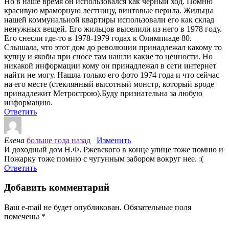
Но в наше время он использовался как черный ход. Помню
красивую мраморную лестницу, винтовые перила. Жильцы
нашей коммунальной квартиры использовали его как склад
ненужных вещей. Его жильцов выселили из него в 1978 году.
Его снесли где-то в 1978-1979 годах к Олимпиаде 80.
Слышала, что этот дом до революции принадлежал какому то
купцу и якобы при сносе там нашли какие то ценности. Но
никакой информации кому он принадлежал в сети интернет
найти не могу. Нашла только его фото 1974 года и что сейчас
на его месте (стеклянный высотный монстр, который вроде
принадлежит Метрострою).Буду признательна за любую
информацию.
Ответить
Елена
больше года назад
Изменить
И доходный дом Н.Ф. Ржевского в конце улице тоже помню и
Пожарку тоже помню с чугунным забором вокруг нее. :(
Ответить
Добавить комментарий
Ваш e-mail не будет опубликован.
Обязательные поля
помечены
*