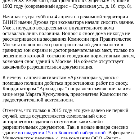
дома Н.Ф. Ржевского, выстроенного в Сущевском тупике в
1902 году (современный адрес – Сущевская ул., д. 16, стр. 8).
Начиная с утра субботы 4 апреля на режимной территории
ВНИИ имени Духова три экскаватора начали сносить здание.
Уже к полудню воскресенья от внушительного дома
оставалась лишь половина. Вопрос о сносе дома никогда не
рассматривался на заседаниях Комиссии при Правительстве
Москвы по вопросам градостроительной деятельности в
границах зон охраны и достопримечательных мест, только по
решениюю которой, согласно городским нормативным актам,
возможен снос зданий в Москве. На объекте отсутствует
какая-либо разрешительная документация.
К вечеру 5 апреля активистам «
Арх
надзора» удалось с
помощью полиции добиться приостановки работ по сносу.
Координатором “
Арх
надзора” направлено заявление на имя
вице-мэра Марата Хуснуллина, председателя Комиссии по
градостроительной деятельности.
Отметим, что только в 2015 году это уже далеко не первый
случай, когда осуществляется самовольный снос
исторического здания в отсутствие каких-либо
разрешительных документов. Так, в начале января снесено
здание
во владении 15 по Болотной набережной
. В феврале в
Милютинском переулке, 4, где компании ООО «Редут»