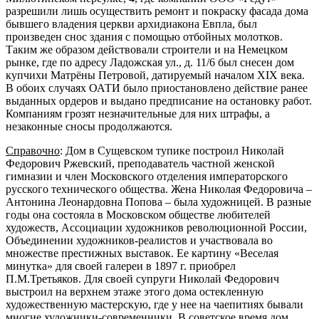
разрешили лишь осуществить ремонт и покраску фасада дома
бывшего владения церкви архидиакона Евпла, был
произведен снос здания с помощью отбойных молотков.
Таким же образом действовали строители и на Немецком
рынке, где по адресу Ладожская ул., д. 11/6 был снесен дом
купчихи Матрёны Петровой, датируемый началом XIX века.
В обоих случаях ОАТИ было приостановлено действие ранее
выданных ордеров и выдано предписание на остановку работ.
Компаниям грозят незначительные для них штрафы, а
незаконные сносы продолжаются.
Справочно
: Дом в Сущевском тупике построил Николай
Федорович Ржевский, преподаватель частной женской
гимназии и член Московского отделения императорского
русского технического общества. Жена Николая Федоровича –
Антонина Леонардовна Попова – была художницей. В разные
годы она состояла в Московском обществе любителей
художеств, Ассоциации художников революционной России,
Объединении художников-реалистов и участвовала во
множестве престижных выставок. Ее картину «Веселая
минутка» для своей галереи в 1897 г. приобрел
П.М.Третьяков. Для своей супруги Николай Федорович
выстроил на верхнем этаже этого дома остекленную
художественную мастерскую, где у нее на чаепитиях бывали
многие художники-современники. В советское время дом