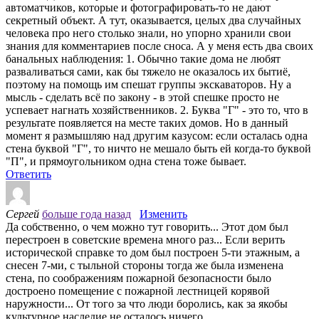
автоматчиков, которые и фотографировать-то не дают
секретный объект. А тут, оказывается, целых два случайных
человека про него столько знали, но упорно хранили свои
знания для комментариев после сноса. А у меня есть два своих
банальных наблюдения: 1. Обычно такие дома не любят
разваливаться сами, как бы тяжело не оказалось их бытиё,
поэтому на помощь им спешат группы экскаваторов. Ну а
мысль - сделать всё по закону - в этой спешке просто не
успевает нагнать хозяйственников. 2. Буква "Г" - это то, что в
результате появляется на месте таких домов. Но в данный
момент я размышляю над другим казусом: если осталась одна
стена буквой "Г", то ничто не мешало быть ей когда-то буквой
"П", и прямоугольником одна стена тоже бывает.
Ответить
Сергей
больше года назад
Изменить
Да собственно, о чем можно тут говорить... Этот дом был
перестроен в советские времена много раз... Если верить
исторической справке то дом был построен 5-ти этажным, а
снесен 7-ми, с тыльной стороны тогда же была изменена
стена, по соображениям пожарной безопасности было
достроено помещение с пожарной лестницей корявой
наружности... От того за что люди боролись, как за якобы
культурное наследие не осталось ничего...