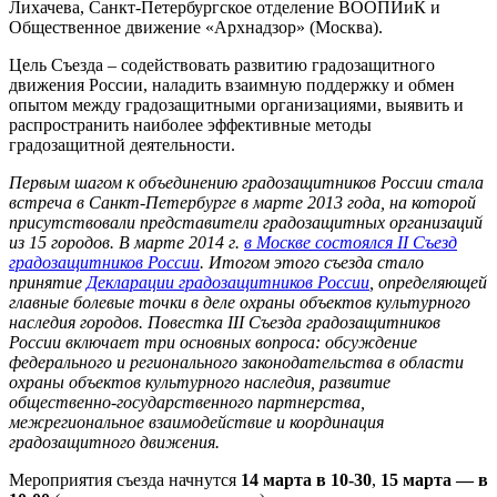
Лихачева, Санкт-Петербургское отделение ВООПИиК и
Общественное движение «
Арх
надзор» (Москва).
Цель Съезда – содействовать развитию градозащитного
движения России, наладить взаимную поддержку и обмен
опытом между градозащитными организациями, выявить и
распространить наиболее эффективные методы
градозащитной деятельности.
Первым шагом к объединению градозащитников России стала
встреча в Санкт-Петербурге в марте 2013 года, на которой
присутствовали представители градозащитных организаций
из 15 городов. В марте 2014 г.
в Москве состоялся II Cъезд
градозащитников России
. Итогом этого съезда стало
принятие
Декларации градозащитников России
, определяющей
главные болевые точки в деле охраны объектов культурного
наследия городов. Повестка III Съезда градозащитников
России включает три основных вопроса: обсуждение
федерального и регионального законодательства в области
охраны объектов культурного наследия, развитие
общественно-государственного партнерства,
межрегиональное взаимодействие и координация
градозащитного движения.
Мероприятия съезда начнутся
14 марта в 10-30
,
15 марта — в