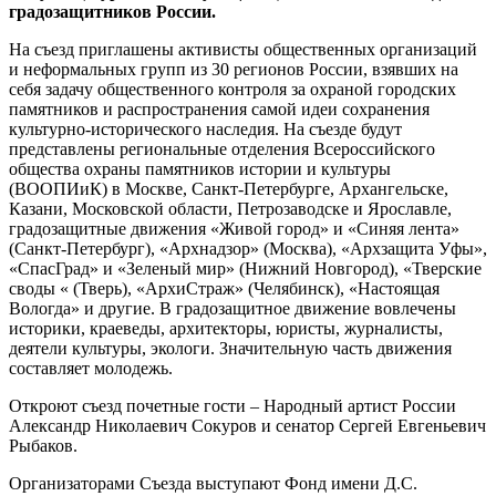
градозащитников России.
На съезд приглашены активисты общественных организаций
и неформальных групп из 30 регионов России, взявших на
себя задачу общественного контроля за охраной городских
памятников и распространения самой идеи сохранения
культурно-исторического наследия. На съезде будут
представлены региональные отделения Всероссийского
общества охраны памятников истории и культуры
(ВООПИиК) в Москве, Санкт-Петербурге, Архангельске,
Казани, Московской области, Петрозаводске и Ярославле,
градозащитные движения «Живой город» и «Синяя лента»
(Санкт-Петербург), «
Арх
надзор» (Москва), «Архзащита Уфы»,
«СпасГрад» и «Зеленый мир» (Нижний Новгород), «Тверские
своды « (Тверь), «АрхиСтраж» (Челябинск), «Настоящая
Вологда» и другие. В градозащитное движение вовлечены
историки, краеведы, архитекторы, юристы, журналисты,
деятели культуры, экологи. Значительную часть движения
составляет молодежь.
Откроют съезд почетные гости – Народный артист России
Александр Николаевич Сокуров и сенатор Сергей Евгеньевич
Рыбаков.
Организаторами Съезда выступают Фонд имени Д.С.