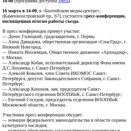
10-00
(программа доступна
здесь
).
16 марта в 14-00
, в «Балтийском медиа-центре»,
(Каменноостровский пр., 67), состоится п
ресс-конференция,
посвященная итогам работы съезда
.
В пресс-конференции примут участие:
— Денис Галицкий, градозащитник, г. Пермь;
— Анна Давыдова, общественная организация «СпасГрад», г.
Нижний Новгород;
— Никита Иноземцев, Общественное движение «
Арх
надзор»,
г. Москва;
— Александр Кобак, исполнительный директор Фона имени
Д.С.Лихачева, г. Санкт-Петербург;
— Алексей Ковалев, член Совета ИКОМОС Санкт-
Петербурга, депутат Законодательного Собрания, г. Санкт-
Петербург;
— Александр Кононов, зам. председателя Санкт-
Петербургского отделения ВООПИиК, г. Санкт-Петербург;
— Евгений Соседов, председатель отделения ВООПИиК
Московской области, г. Москва.
Участники пресс-конференции обсудят:
— новации федерального законодательства в области охраны
культурного наследия;
— развитие общественно-государственного партнерства в