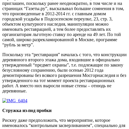
приглашен, поскольку ранее неоднократно, в том числе и на
страницах “Газеты.ру”, высказывал большие сомнения в том,
что произведенные в 2012-2014 гг. с главным домом
городской усадьбы в Подсосенском переулке, 23, стр. 3,
объектом культурного наследия, манипуляции можно
именовать реставрацией, а тем более предоставлять их
организаторам льготную ставку по аренде на 49 лет. По той
самой, широко разрекламированной в Москве, программе
“рубль за метр”.
Поскольку эта “реставрация” началась с того, что конструкции
деревянного второго этажа дома, входившие в официально
утвержденный “предмет охраны”, т.е. подлежащие по закону
безусловному сохранению, были осенью 2012 года
демонтированы без всякого разрешения Мосгорнаследия и без
утвержденного на тот момент проекта реставрационных
работ. А вместо них выросли новые стены – отнюдь не
деревянные.
Стружка из-под пробки
Рискну даже предположить, что мероприятие, которое
именовалось “контрольным засверливанием”, специально для