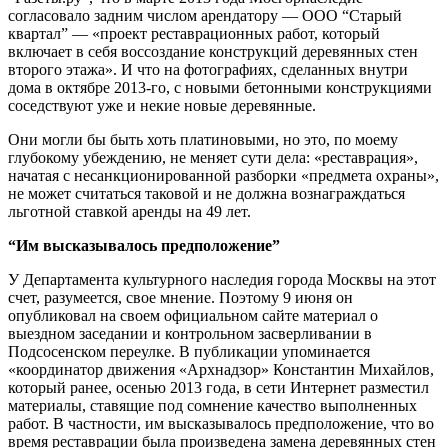
согласовало задним числом арендатору — ООО “Старый
квартал” — «проект реставрационных работ, который
включает в себя воссоздание конструкций деревянных стен
второго этажа». И что на фотографиях, сделанных внутри
дома в октябре 2013-го, с новыми бетонными конструкциями
соседствуют уже и некие новые деревянные.
Они могли бы быть хоть платиновыми, но это, по моему
глубокому убеждению, не меняет сути дела: «реставрация»,
начатая с несанкционированной разборки «предмета охраны»,
не может считаться таковой и не должна вознаграждаться
льготной ставкой аренды на 49 лет.
“Им высказывалось предположение”
У Департамента культурного наследия города Москвы на этот
счет, разумеется, свое мнение. Поэтому 9 июня он
опубликовал на своем официальном сайте материал о
выездном заседании и контрольном засверливании в
Подсосенском переулке. В публикации упоминается
«координатор движения «
Арх
надзор» Константин Михайлов,
который ранее, осенью 2013 года, в сети Интернет разместил
материалы, ставящие под сомнение качество выполненных
работ. В частности, им высказывалось предположение, что во
время реставрации была произведена замена деревянных стен