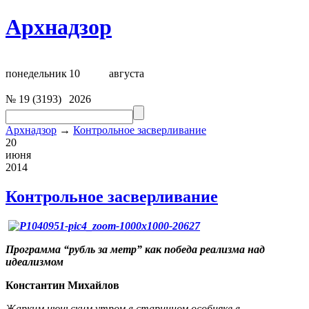
Архнадзор
понедельник
10
августа
№
19
(
3193
)
2026
Архнадзор
→
Контрольное засверливание
20
июня
2014
Контрольное засверливание
Программа “рубль за метр” как победа реализма над
идеализмом
Константин Михайлов
Жарким июньским утром в старинном особняке в