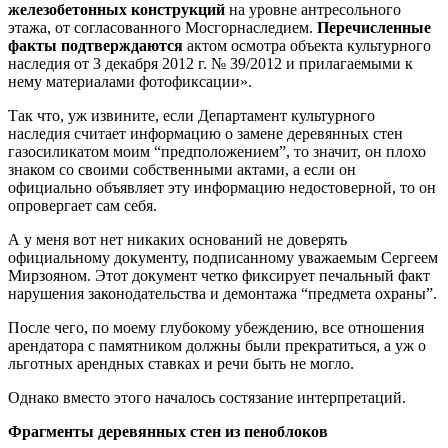
железобетонных конструкций
на уровне антресольного
этажа, от согласованного Мосгорнаследием.
Перечисленные
факты подтверждаются
актом осмотра объекта культурного
наследия от 3 декабря 2012 г. № 39/2012 и прилагаемыми к
нему материалами фотофиксации».
Так что, уж извините, если Департамент культурного
наследия считает информацию о замене деревянных стен
газосиликатом моим “предположением”, то значит, он плохо
знаком со своими собственными актами, а если он
официально объявляет эту информацию недостоверной, то он
опровергает сам себя.
А у меня вот нет никаких оснований не доверять
официальному документу, подписанному уважаемым Сергеем
Мирзояном. Этот документ четко фиксирует печальный факт
нарушения законодательства и демонтажа “предмета охраны”.
После чего, по моему глубокому убеждению, все отношения
арендатора с памятником должны были прекратиться, а уж о
льготных арендных ставках и речи быть не могло.
Однако вместо этого началось состязание интерпретаций.
Фрагменты деревянных стен из пеноблоков