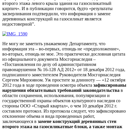
второго этажа левого крыла здания на газосиликатный
кирпич». И в публикации говорится, будто «результаты
засверливания подтвердили, что информация о замене
деревянных конструкций на газосиликат является
недостоверной”.
Не могу не заметить уважаемому Департаменту, что
информация эта – во-первых, отнюдь не «предположение»,
во-вторых, отнюдь не мое. Это практически дословная цитата
из официального документа Мосгорнаследия –
«Постановления по делу об административном
правонарушении № 16-128 АД 2012» от 18 декабря 2012 года,
подписанного заместителем Руководителя Мосгорнаследия
Сергеем Мирзояном. Уж простите за длинноту — «12 октября
2012 года в ходе проведения осмотра объекта
зафиксированы
нарушения обязательных требований законодательства
в
области сохранения, использования, популяризации и
государственной охраны объектов культурного наследия со
стороны ООО «Старый квартал», о чем 10 декабря 2012 г.
составлен протокол. Из протокола следует, что зафиксировано
отклонение объема и вида проведенных работ,
заключающееся в
замене конструкций деревянных стен
второго этажа на газосиликатные блоки, а также монтаж