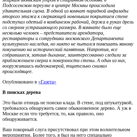
Подсосенском переулке в центре Москвы происходила
удивительная сцена. В одной из комнат парадной анфилады
второго этажа к сверкающей новеньким покрытием стене
подступал одетый в комбинезон рабочий, держа в руках дрель
со сверлом устрашающего размера. В комнате было еще
несколько человек – представители арендатора,
реставраторы и сотрудники московского Департамента
культурного наследия, но никто не пытался помешать явному
покушению на исторический памятник. Напротив, все
собравшиеся, затаив дыхание, заинтересованно следили за
приближением сверла к поверхности стены. А один из них,
вооружившись видеокамерой, тщательно снимал
происходящее.
Опубликовано в
«Газета»
В поисках дерева
Это были отнюдь не поиски клада. В стене, под штукатуркой,
требовалось обнаружить самое обыкновенное дерево. А уж в
Москве если что требуется, то, как правило, оно
обнаруживается.
Ваш покорный слуга присутствовал при этом волнительном
мероприятии. Более того, я был на него специально