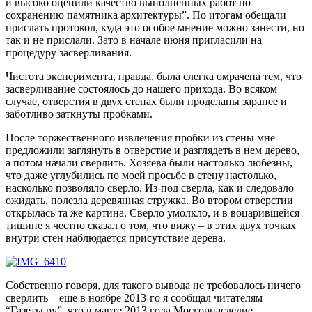
и высоко оценили качество выполненных работ по
сохранению памятника архитектуры”. По итогам обещали
прислать протокол, куда это особое мнение можно занести, но
так и не прислали. Зато в начале июня пригласили на
процедуру засверливания.
Чистота эксперимента, правда, была слегка омрачена тем, что
засверливание состоялось до нашего прихода. Во всяком
случае, отверстия в двух стенах были проделаны заранее и
заботливо заткнуты пробками.
После торжественного извлечения пробки из стены мне
предложили заглянуть в отверстие и разглядеть в нем дерево,
а потом начали сверлить. Хозяева были настолько любезны,
что даже углубились по моей просьбе в стену настолько,
насколько позволяло сверло. Из-под сверла, как и следовало
ожидать, полезла деревянная стружка. Во втором отверстии
открылась та же картина. Сверло умолкло, и в воцарившейся
тишине я честно сказал о том, что вижу – в этих двух точках
внутри стен наблюдается присутствие дерева.
Собственно говоря, для такого вывода не требовалось ничего
сверлить – еще в ноябре 2013-го я сообщал читателям
“Газеты.ру”, что в марте 2013 года Мосгорнаследие