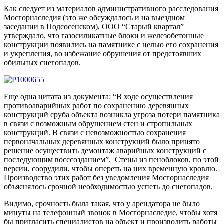
Как следует из материалов административного расследования
Мосгорнаследия (это же обсуждалось и на выездном
заседании в Подсосенском), ООО “Старый квартал”
утверждало, что газосиликатные блоки и железобетонные
конструкции появились на памятнике с целью его сохранения
и укрепления, во избежание обрушения от предстоявших
обильных снегопадов.
Еще одна цитата из документа: “В ходе осуществления
противоаварийных работ по сохранению деревянных
конструкций сруба объекта возникла угроза потери памятника
в связи с возможным обрушением стен и стропильных
конструкций. В связи с невозможностью сохранения
первоначальных деревянных конструкций было принято
решение осуществить демонтаж аварийных конструкций с
последующим восссозданием”. Стены из пеноблоков, по этой
версии, соорудили, чтобы опереть на них временную кровлю.
Производство этих работ без уведомления Мосгорнаследия
объяснялось срочной необходимостью успеть до снегопадов.
Видимо, срочность была такая, что у арендатора не было
минуты на телефонный звонок в Мосгорнаследие, чтобы хотя
бы пригласить специалистов на объект и производить работы