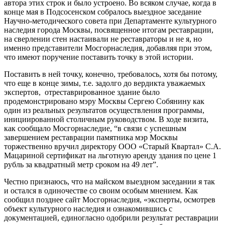
автора этих строк и было устроено. Во всяком случае, когда в
конце мая в Подсосенском собралось выездное заседание
Научно-методического совета при Департаменте культурного
наследия города Москвы, посвященное итогам реставрации,
на сверлении стен настаивали не реставраторы и не я, но
именно представители Мосгорнаследия, добавляя при этом,
что имеют поручение поставить точку в этой истории.
Поставить в ней точку, конечно, требовалось, хотя бы потому,
что еще в конце зимы, т.е. задолго до вердикта уважаемых
экспертов, отреставрированное здание было
продемонстрировано мэру Москвы Сергею Собянину как
один из реальных результатов осуществления программы,
инициированной столичным руководством. В ходе визита,
как сообщало Мосгорнаследие, “в связи с успешным
завершением реставрации памятника мэр Москвы
торжественно вручил директору ООО «Старый Квартал» С.А.
Мацариной сертификат на льготную аренду здания по цене 1
рубль за квадратный метр сроком на 49 лет”.
Честно признаюсь, что на майском выездном заседании я так
и остался в одиночестве со своим особым мнением. Как
сообщил позднее сайт Мосгорнаследия, «эксперты, осмотрев
объект культурного наследия и ознакомившись с
документацией, единогласно одобрили результат реставрации