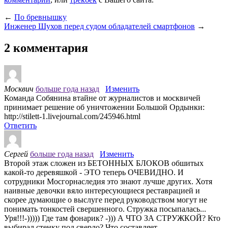
←
По бревнышку
Инженер Шухов перед судом обладателей смартфонов
→
2 комментария
Москвич
больше года назад
Изменить
Команда Собянина втайне от журналистов и москвичей
принимает решение об уничтожении Большой Ордынки:
http://stilett-1.livejournal.com/245946.html
Ответить
Сергей
больше года назад
Изменить
Второй этаж сложен из БЕТОННЫХ БЛОКОВ обшитых
какой-то деревяшкой - ЭТО теперь ОЧЕВИДНО. И
сотрудники Мосгорнаследия это знают лучше других. Хотя
наивные девочки вяло интересующиеся реставрацией и
скорее думающие о выслуге перед руководством могут не
понимать тонкостей свершенного. Стружка посыпалась...
Уря!!!-))))) Где там фонарик? -))) А ЧТО ЗА СТРУЖКОЙ? Кто
выбирал стенку под сверло? Что составляет