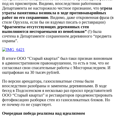
под их присмотром. Видимо, впоследствии работников
Департамента не насторожило честное признание, что
угроза
утраты памятника возникла в ходе противоаварийных
работ по его сохранению
. Видимо, даже откровенная фраза (в
стиле Оруэлла, если бы он вздумал писать о реставрации)
“фрагменты отсутствующих деревянных стен
выполняются несгораемыми из пеноблоков”
(!) была
сочтена в Департаменте сохранением деревянного “предмета
охраны”.
В итоге ООО “Старый квартал” был-таки признан виновным
в административном правонарушении, то есть в том, что не
согласовал свои спасательные работы с Мосгорнаследием. И
оштрафован на 30 тысяч рублей.
По версии арендатора, газосиликатные стены были
впоследствии разобраны и заменены деревянными. В ходе
бесед в Подсосенском я несколько раз просил представителей
ООО “Старый квартал” и реставраторов продемонстрировать
фотофиксацию разборки стен из газосиликатных блоков. Но
ее почему-то не существует.
Очередная победа реализма над идеализмом