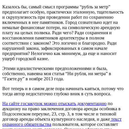
Казалось бы, самый смысл программы “рубль за метр”
предполагает особую, практически эталонную, тщательность
и скрупулезность при проведении работ по сохранению
включенных в нее памятников. Город сознательно идет на
немалые финансовые потери, на символическую арендную
плату на целых полвека. Ради чего? Ради сохранения и
восстановления памятников архитектуры в полном
соответствии с законом? Это логично и благородно. Ради
нарушений закона, зафиксированных в самом начале
предприятия? Нелогично как минимум, да еще и наносит
ущерб городской казне.
Этими идеалистическими предположениями и была,
собственно, навеяна моя статья “Ни рубля, ни метра” в
“Газете.ру” в ноябре 2013 года.
Вот теперь и в самом деле пора начинать каяться, потому что
тогда автор недостаточно глубоко вник в суть вопроса.
На сайте госзакупок можно отыскать документацию
по
аукциону на право заключения договора аренды особняка в
Подсосенском переулке, 23, стр. 3, в том числе и типовой
договор аренды объекта культурного наследия, и даже
текст
охранного обязательства
пользователя, которое составляет