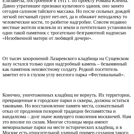
Елизаветы, построенное в 1911 г. по проекту Романа Клейна.
Давно утратившее признаки культового здания, оно занято
сегодня салоном тайского массажа. Но после сильных дождей
легкий песчаный грунт нет-нет, да и обнажит неподалеку то
человеческие кости, то разбитое надгробие. Совсем недавно
местные жители извлекли из земли и почтительно установили
один такой памятник с трогательно безграмотной надписью
«Незобвенной матери от любящей дочери».
От тысяч захоронений Лазаревского кладбища на Сущевском
валу остался только один надгробный камень – безымянный
как памятник неизвестному солдату. Редкий посетитель
заметит его в глухом углу веселого парка «Фестивальный».
Конечно, уничтоженных кладбищ не вернуть. Их территории,
превращенные в городские парки и скверы, должны остаться
таковыми. Но восстановление памяти места, сознательный
отказ от продления позорной традиции беспамятства и
вандализма – долг ныне живущего поколения москвичей. Нам
это вполне по силам. Многие столицы мира имеют
мемориальные парки на месте исторических кладбищ, и в
Москве есть относительной удачный пример создания такого