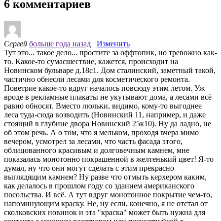
6 комментариев
Сергей
больше года назад
Изменить
Тут это... такое дело... простите за оффтопик, но тревожно как-
то. Какое-то сумасшествие, кажется, происходит на
Новинском бульваре д.18с1. Дом сталинский, заметный такой,
частично обнесли лесами для косметического ремонта.
Поветрие какое-то вдруг началось повсюду этим летом. Уж
вроде в рекламные плакаты не укутывают дома, а лесами всё
равно обносят. Вместо люльки, видимо, кому-то выгоднее
леса туда-сюда возводить (Новинский 11, например, и даже
стоящий в глубине двора Новинский 25к10). Ну да ладно, не
об этом речь. А о том, что я мельком, проходя вчера мимо
вечером, усмотрел за лесами, что часть фасада этого,
облицованного красивым и долговечным камнем, мне
показалась монотонно покрашенной в желтенький цвет! Я-то
думал, ну что они могут сделать с этим прекрасно
выглядящим камнем? Ну разве что отмыть керхером каким,
как делалось в прошлом году со зданием американского
посольства. И всё. А тут вдруг монотонное покрытие чем-то,
напоминующим краску. Не, ну если, конечно, я не отстал от
сколковских новинок и эта "краска" может быть нужна для