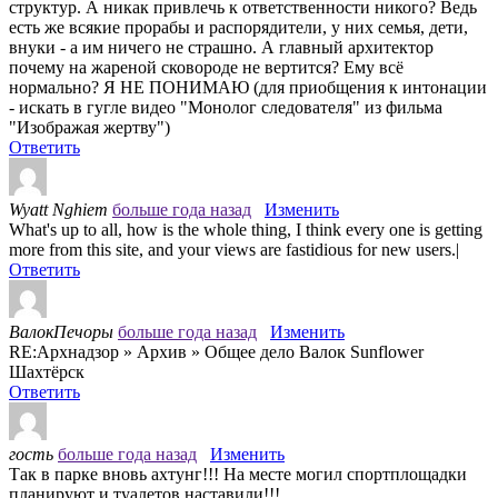
структур. А никак привлечь к ответственности никого? Ведь
есть же всякие прорабы и распорядители, у них семья, дети,
внуки - а им ничего не страшно. А главный архитектор
почему на жареной сковороде не вертится? Ему всё
нормально? Я НЕ ПОНИМАЮ (для приобщения к интонации
- искать в гугле видео "Монолог следователя" из фильма
"Изображая жертву")
Ответить
Wyatt Nghiem
больше года назад
Изменить
What's up to all, how is the whole thing, I think every one is getting
more from this site, and your views are fastidious for new users.|
Ответить
ВалокПечоры
больше года назад
Изменить
RE:Архнадзор » Архив » Общее дело Валок Sunflower
Шахтёрск
Ответить
гость
больше года назад
Изменить
Так в парке вновь ахтунг!!! На месте могил спортплощадки
планируют и туалетов наставили!!!