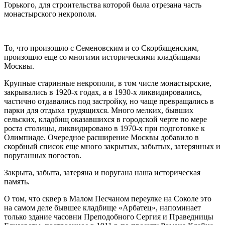
Горького, для строительства которой была отрезана часть
монастырского некрополя.
То, что произошло с Семеновским и со Скорбященским,
произошло еще со многими историческими кладбищами
Москвы.
Крупные старинные некрополи, в том числе монастырские,
закрывались в 1920-х годах, а в 1930-х ликвидировались,
частично отдавались под застройку, но чаще превращались в
парки для отдыха трудящихся. Много мелких, бывших
сельских, кладбищ оказавшихся в городской черте по мере
роста столицы, ликвидировано в 1970-х при подготовке к
Олимпиаде. Очередное расширение Москвы добавило в
скорбный список еще много закрытых, забытых, затерянных и
поруганных погостов.
Закрыта, забыта, затеряна и поругана наша историческая
память.
О том, что сквер в Малом Песчаном переулке на Соколе это
на самом деле бывшее кладбище «Арбатец», напоминает
только здание часовни Преподобного Сергия и Праведницы