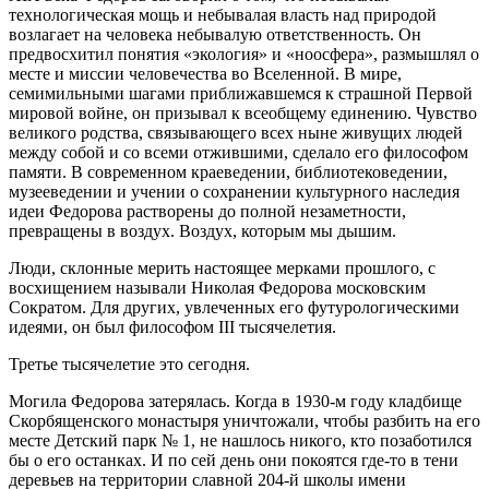
технологическая мощь и небывалая власть над природой
возлагает на человека небывалую ответственность. Он
предвосхитил понятия «экология» и «ноосфера», размышлял о
месте и миссии человечества во Вселенной. В мире,
семимильными шагами приближавшемся к страшной Первой
мировой войне, он призывал к всеобщему единению. Чувство
великого родства, связывающего всех ныне живущих людей
между собой и со всеми отжившими, сделало его философом
памяти. В современном краеведении, библиотековедении,
музееведении и учении о сохранении культурного наследия
идеи Федорова растворены до полной незаметности,
превращены в воздух. Воздух, которым мы дышим.
Люди, склонные мерить настоящее мерками прошлого, с
восхищением называли Николая Федорова московским
Сократом. Для других, увлеченных его футурологическими
идеями, он был философом III тысячелетия.
Третье тысячелетие это сегодня.
Могила Федорова затерялась. Когда в 1930-м году кладбище
Скорбященского монастыря уничтожали, чтобы разбить на его
месте Детский парк № 1, не нашлось никого, кто позаботился
бы о его останках. И по сей день они покоятся где-то в тени
деревьев на территории славной 204-й школы имени