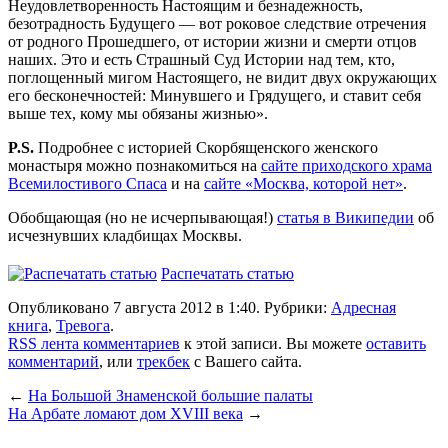
Неудовлетворенность Настоящим и безнадежность,
безотрадность Будущего — вот роковое следствие отречения
от родного Прошедшего, от истории жизни и смерти отцов
наших. Это и есть Страшный Суд Истории над тем, кто,
поглощенный мигом Настоящего, не видит двух окружающих
его бесконечностей: Минувшего и Грядущего, и ставит себя
выше тех, кому мы обязаны жизнью».
P.S.
Подробнее с историей Скорбященского женского
монастыря можно познакомиться на
сайте приходского храма
Всемилостивого Спаса
и на
сайте «Москва, которой нет»
.
Обобщающая (но не исчерпывающая!)
статья в Википедии
об
исчезнувших кладбищах Москвы.
Распечатать статью
Опубликовано 7 августа 2012 в 1:40. Рубрики:
Адресная
книга
,
Тревога
.
RSS лента комментариев
к этой записи. Вы можете
оставить
комментарий
, или
трекбек
с Вашего сайта.
←
На Большой Знаменской большие палаты
На Арбате ломают дом XVIII века
→