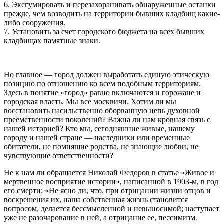
6. Эксгумировать и перезахоранивать обнаруженные останки
прежде, чем возводить на территории бывших кладбищ какие-
либо сооружения.
7. Установить за счет городского бюджета на всех бывших
кладбищах памятные знаки.
Но главное — город должен выработать единую этическую
позицию по отношению ко всем подобным территориям.
Здесь в понятие «город» равно включаются и горожане и
городская власть. Мы все москвичи. Хотим ли мы
восстановить насильственно оборванную цепь духовной
преемственности поколений? Важна ли нам кровная связь с
нашей историей? Кто мы, сегодняшние живые, нашему
городу и нашей стране — наследники или временные
обитатели, не помнящие родства, не знающие любви, не
чувствующие ответственности?
Не к нам ли обращается Николай Федоров в статье «Живое и
мертвенное восприятие истории», написанной в 1903-м, в год
его смерти: «Не ясно ли, что, при отрицании жизни отцов и
воскрешения их, наша собственная жизнь становится
вопросом, делается бессмысленной и невыносимой; наступает
уже не разочарование в ней, а отрицание ее, пессимизм.