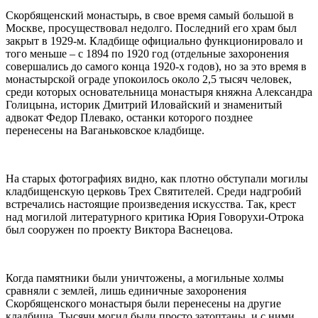
Скорбященский монастырь, в свое время самый большой в
Москве, просуществовал недолго. Последний его храм был
закрыт в 1929-м. Кладбище официально функционировало и
того меньше – с 1894 по 1920 год (отдельные захоронения
совершались до самого конца 1920-х годов), но за это время в
монастырской ограде упокоилось около 2,5 тысяч человек,
среди которых основательница монастыря княжна Александра
Голицына, историк Дмитрий Иловайский и знаменитый
адвокат Федор Плевако, останки которого позднее
перенесены на Ваганьковское кладбище.
На старых фотографиях видно, как плотно обступали могилы
кладбищенскую церковь Трех Святителей. Среди надгробий
встречались настоящие произведения искусства. Так, крест
над могилой литературного критика Юрия Говорухи-Отрока
был сооружен по проекту Виктора Васнецова.
Когда памятники были уничтожены, а могильные холмы
сравняли с землей, лишь единичные захоронения
Скорбященского монастыря были перенесены на другие
кладбища. Тысячи могил были просто затоптаны, и с ними