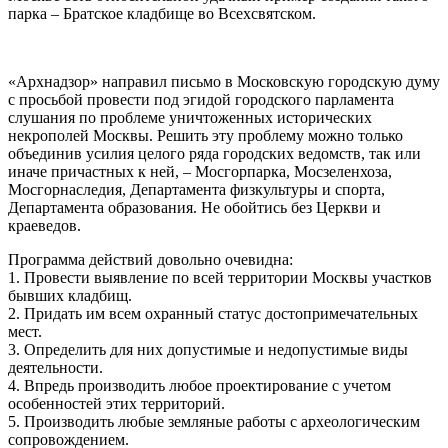
парка – Братское кладбище во Всехсвятском.
«
Арх
надзор» направил письмо в Московскую городскую думу
с просьбой провести под эгидой городского парламента
слушания по проблеме уничтоженных исторических
некрополей Москвы. Решить эту проблему можно только
объединив усилия целого ряда городских ведомств, так или
иначе причастных к ней, – Мосгорпарка, Мосзеленхоза,
Мосгорнаследия, Департамента физкультуры и спорта,
Департамента образования. Не обойтись без Церкви и
краеведов.
Программа действий довольно очевидна:
1. Провести выявление по всей территории Москвы участков
бывших кладбищ.
2. Придать им всем охранный статус достопримечательных
мест.
3. Определить для них допустимые и недопустимые виды
деятельности.
4. Впредь производить любое проектирование с учетом
особенностей этих территорий.
5. Производить любые земляные работы с археологическим
сопровождением.