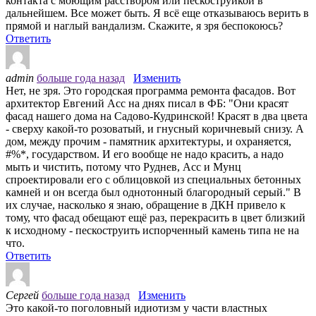
контакта с моющим расствором или пескоструйкой в
дальнейшем. Все может быть. Я всё еще отказываюсь верить в
прямой и наглый вандализм. Скажите, я зря беспокоюсь?
Ответить
admin
больше года назад
Изменить
Нет, не зря. Это городская программа ремонта фасадов. Вот
архитектор Евгений Асс на днях писал в ФБ: "Они красят
фасад нашего дома на Садово-Кудринской! Красят в два цвета
- сверху какой-то розоватый, и гнусный коричневый снизу. А
дом, между прочим - памятник архитектуры, и охраняется,
#%*, государством. И его вообще не надо красить, а надо
мыть и чистить, потому что Руднев, Асс и Мунц
спроектировали его с облицовкой из специальных бетонных
камней и он всегда был однотонный благородный серый." В
их случае, насколько я знаю, обращение в ДКН привело к
тому, что фасад обещают ещё раз, перекрасить в цвет близкий
к исходному - пескоструить испорченный камень типа не на
что.
Ответить
Сергей
больше года назад
Изменить
Это какой-то поголовный идиотизм у части властных