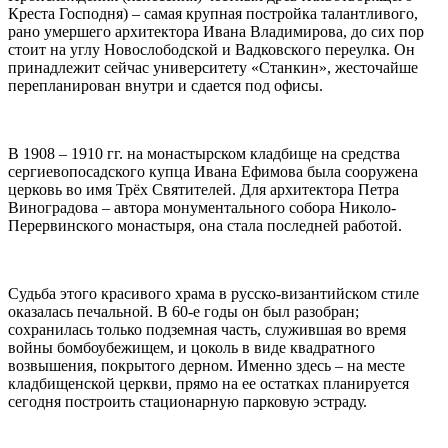
Креста Господня) – самая крупная постройка талантливого,
рано умершего архитектора Ивана Владимирова, до сих пор
стоит на углу Новослободской и Вадковского переулка. Он
принадлежит сейчас университету «Станкин», жесточайше
перепланирован внутри и сдается под офисы.
В 1908 – 1910 гг. на монастырском кладбище на средства
сергиевопосадского купца Ивана Ефимова была сооружена
церковь во имя Трёх Святителей. Для архитектора Петра
Виноградова – автора монументального собора Николо-
Перервинского монастыря, она стала последней работой.
Судьба этого красивого храма в русско-византийском стиле
оказалась печальной. В 60-е годы он был разобран;
сохранилась только подземная часть, служившая во время
войны бомбоубежищем, и цоколь в виде квадратного
возвышения, покрытого дерном. Именно здесь – на месте
кладбищенской церкви, прямо на ее остатках планируется
сегодня построить стационарную парковую эстраду.