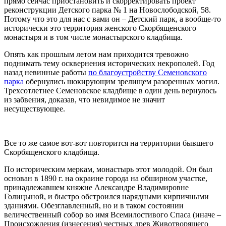
прямо сейчас приостановить и скорректировать проект
реконструкции Детского парка № 1 на Новослободской, 58.
Потому что это для нас с вами он – Детский парк, а вообще-то
исторически это территория женского Скорбященского
монастыря и в том числе монастырского кладбища.
Опять как прошлым летом нам приходится тревожно
поднимать тему осквернения исторических некрополей. Год
назад невинные работы
по благоустройству Семеновского
парка
обернулись шокирующим зрелищем разоренных могил.
Трехсотлетнее Семеновское кладбище в один день вернулось
из забвения, доказав, что невидимое не значит
несуществующее.
Все то же самое вот-вот повторится на территории бывшего
Скорбященского кладбища.
По историческим меркам, монастырь этот молодой. Он был
основан в 1890 г. на окраине города на обширном участке,
принадлежавшем княжне Александре Владимировне
Голицыной, и быстро обстроился нарядными кирпичными
зданиями. Обезглавленный, но и в таком состоянии
величественный собор во имя Всемилостивого Спаса (иначе –
Происхождения (изнесения) честных древ Животворящего