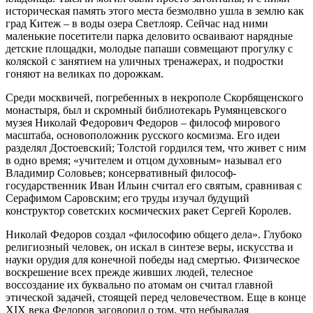
историческая память этого места безмолвно ушла в землю как
град Китеж – в воды озера Светлояр. Сейчас над ними
маленькие посетители парка деловито осваивают нарядные
детские площадки, молодые папаши совмещают прогулку с
коляской с занятием на уличных тренажерах, и подростки
гоняют на великах по дорожкам.
Среди москвичей, погребенных в некрополе Скорбященского
монастыря, был и скромный библиотекарь Румянцевского
музея Николай Федорович Федоров – философ мирового
масштаба, основоположник русского космизма. Его идеи
разделял Достоевский; Толстой гордился тем, что живет с ним
в одно время; «учителем и отцом духовным» называл его
Владимир Соловьев; консервативный философ-
государственник Иван Ильин считал его святым, сравнивая с
Серафимом Саровским; его труды изучал будущий
конструктор советских космических ракет Сергей Королев.
Николай Федоров создал «философию общего дела». Глубоко
религиозный человек, он искал в синтезе веры, искусства и
науки орудия для конечной победы над смертью. Физическое
воскрешение всех прежде живших людей, телесное
воссоздание их буквально по атомам он считал главной
этической задачей, стоящей перед человечеством. Еще в конце
XIX века Федоров заговорил о том, что небывалая