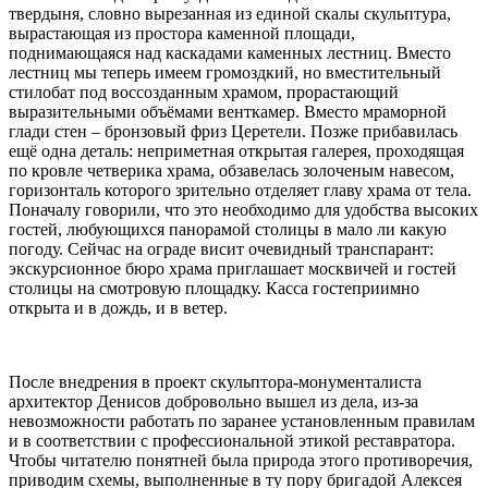
твердыня, словно вырезанная из единой скалы скульптура,
вырастающая из простора каменной площади,
поднимающаяся над каскадами каменных лестниц. Вместо
лестниц мы теперь имеем громоздкий, но вместительный
стилобат под воссозданным храмом, прорастающий
выразительными объёмами венткамер. Вместо мраморной
глади стен – бронзовый фриз Церетели. Позже прибавилась
ещё одна деталь: неприметная открытая галерея, проходящая
по кровле четверика храма, обзавелась золоченым навесом,
горизонталь которого зрительно отделяет главу храма от тела.
Поначалу говорили, что это необходимо для удобства высоких
гостей, любующихся панорамой столицы в мало ли какую
погоду. Сейчас на ограде висит очевидный транспарант:
экскурсионное бюро храма приглашает москвичей и гостей
столицы на смотровую площадку. Касса гостеприимно
открыта и в дождь, и в ветер.
После внедрения в проект скульптора-монументалиста
архитектор Денисов добровольно вышел из дела, из-за
невозможности работать по заранее установленным правилам
и в соответствии с профессиональной этикой реставратора.
Чтобы читателю понятней была природа этого противоречия,
приводим схемы, выполненные в ту пору бригадой Алексея