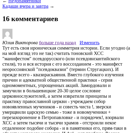
←
Недопамятники
Кадаши вчера и завтра
→
16 комментариев
Юлия Викторова
больше года назад
Изменить
Тут есть своя ироническая симметрия истории. Если угодно (а
на мой взгляд это не так) считать тоновский ХСС
"манифестом" псевдорусского (или псевдовизантийского
стиля), то и вся история с его воссозданием - это манифест
неороссиянской "псевдоквазии" (термин Стругацких). И
прежде всего - квазираскаяния. Вместо глубокого изучения
причин и адекватной общественной практики - серия
одномоментных, упрощенных акций. Замордовали и
замучили в большевицкие 20-30 целое сословие
церковнослужителей, а затем извратили принципы и
практику православной церкви - учреждаем собор
новоявленных мучеников - и совесть чиста !, зверски
умерщвили царскую семью - тоже в новомученики +
перезахоронение в Петропавловке - и порядочек!, взорвали
ХСС а затем тысячи и тысячи храмов - отстроили некое
отдаленное подобие собора - и в памятники его, прям-таки в