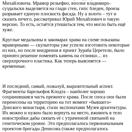
Михайловича. Мрамор рельефно, вполне владимиро-
суздальски выделяется на глади стен, гипс бледен, бронза
разрывает единую плоскость фасада. Ну а золото – тут и
сказать нечего, рассматривал Юрий Михайлович и такую
версию. То есть, остаётся утешиться тем, что могло быть ещё
хуже.
Круглые медальоны в закомарах храма на схеме показаны
мраморными — скульпторы уже успели изготовить некоторые
из них, но после внедрения в проект Зураба Церетели, было
принято решение поменять камень на отливки… из
сверхпрочного пластика. Как теперь выясняется —
временные.
И последний, самый, пожалуй, выразительный аспект.
Фрагменты барельефов Клодта – наиболее хорошо
сохранившаяся часть прежнего храма. После сноса они были
перенесены на территорию на тот момент «бывшего»
Донского монастыря, стали экспонатами Музея архитектуры.
Их можно и нужно было вернуть на место, вживить в тело
новостройки дабы связать её с утраченной святыней на
генетическом уровне. Это предполагалось первоначальным
проектом бригады Денисова (также предполагалось