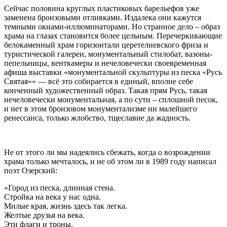
Сейчас половина круглых пластиковых барельефов уже
заменена бронзовыми отливками. Издалека они кажутся
темными окнами-иллюминаторами. Но странное дело – образ
храма на глазах становится более цельным. Перечеркивающие
белокаменный храм горизонтали церетелиевского фриза и
туристической галереи, монументальный стилобат, вазоны-
пепельницы, венткамеры и нечеловечески своевременная
афиша выставки «монументальной скульптуры из песка «Русь
Святая»» — всё это собирается в единый, вполне себе
конченный художественный образ. Такая прям Русь, такая
нечеловечески монументальная, а по сути – сплошной песок,
и нет в этом бронзовом монументализме ни малейшего
ренессанса, только жлобство, тщеславие да жадность.
Не от этого ли мы надеялись сбежать, когда о возрождении
храма только мечталось, и не об этом ли в 1989 году написал
поэт Озерский:
«Город из песка, длинная стена.
Стройка на века у нас одна.
Милые края, жизнь здесь так легка.
Желтые друзья на века.
Эти флаги и троны,