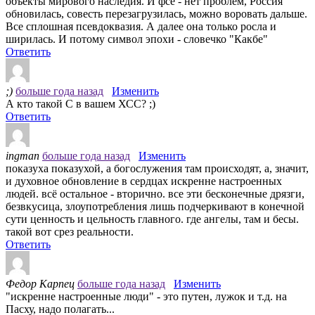
объекты мирового наследия. И фсё - нет проблем, Россия
обновилась, совесть перезагрузилась, можно воровать дальше.
Все сплошная псевдоквазия. А далее она только росла и
ширилась. И потому символ эпохи - словечко "Какбе"
Ответить
;)
больше года назад
Изменить
А кто такой С в вашем ХСС? ;)
Ответить
ingman
больше года назад
Изменить
показуха показухой, а богослужения там происходят, а, значит,
и духовное обновление в сердцах искренне настроенных
людей. всё остальное - вторично. все эти бесконечные дрязги,
безвкусица, злоупотребления лишь подчеркивают в конечной
сути ценность и цельность главного. где ангелы, там и бесы.
такой вот срез реальности.
Ответить
Федор Карпец
больше года назад
Изменить
"искренне настроенные люди" - это путен, лужок и т.д. на
Пасху, надо полагать...