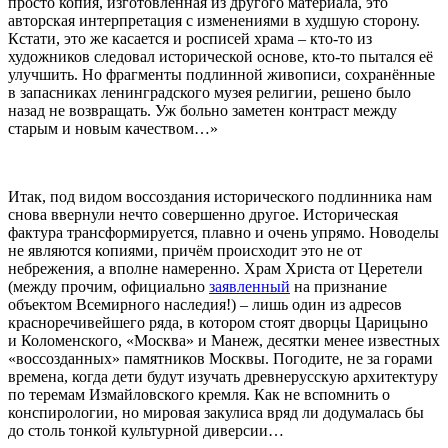
просто копия, изготовленная из другого материала, это
авторская интерпретация с изменениями в худшую сторону.
Кстати, это же касается и росписей храма – кто-то из
художников следовал исторической основе, кто-то пытался её
улучшить. Но фрагменты подлинной живописи, сохранённые
в запасниках ленинградского музея религии, решено было
назад не возвращать. Уж больно заметен контраст между
старым и новым качеством…»
Итак, под видом воссоздания исторического подлинника нам
снова ввернули нечто совершенно другое. Историческая
фактура трансформируется, плавно и очень упрямо. Новоделы
не являются копиями, причём происходит это не от
небрежения, а вполне намеренно. Храм Христа от Церетели
(между прочим, официально
заявленный
на признание
объектом Всемирного наследия!) – лишь один из адресов
красноречивейшего ряда, в котором стоят дворцы Царицыно
и Коломенского, «Москва» и Манеж, десятки менее известных
«воссозданных» памятников Москвы. Погодите, не за горами
времена, когда дети будут изучать древнерусскую архитектуру
по теремам Измайловского кремля. Как не вспомнить о
конспирологии, но мировая закулиса вряд ли додумалась бы
до столь тонкой культурной диверсии…