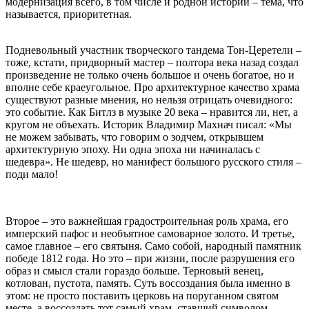
модернизация всего, в том числе и родной истории – тема, что
называется, приоритетная.
Подневольный участник творческого тандема Тон-Церетели –
тоже, кстати, придворный мастер – полтора века назад создал
произведение не только очень большое и очень богатое, но и
вполне себе краеугольное. Про архитектурное качество храма
существуют разные мнения, но нельзя отрицать очевидного:
это событие. Как Битлз в музыке 20 века – нравится ли, нет, а
кругом не объехать. Историк Владимир Махнач писал: «Мы
не можем забывать, что говорим о зодчем, открывшем
архитектурную эпоху. Ни одна эпоха ни начиналась с
шедевра». Не шедевр, но манифест большого русского стиля –
поди мало!
Второе – это важнейшая градостроительная роль храма, его
имперский пафос и необъятное самоварное золото. И третье,
самое главное – его святыня. Само собой, народный памятник
победе 1812 года. Но это – при жизни, после разрушения его
образ и смысл стали гораздо больше. Терновый венец,
котлован, пустота, память. Суть воссоздания была именно в
этом: не просто поставить церковь на поруганном святом
месте, а воссоздать тот самый храм, ставший символом