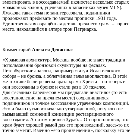
вмонтировать в воссоздаваемый иконостас несколько старых
мраморных колонн, уцелевших в запасниках музея МГУ).
Лужкова такая тема не заинтересовала, подлинники
продолжают пребывать по местам прописки 1931 года.
Единственная возвращённая деталь прежнего храма – горнее
место, находящийся в алтаре трон Патриарха.
Комментарий
Алексея Денисова
:
«Храмовая архитектура Москвы вообще не знает традиции
использования бронзовой скульптуры на фасадах.
Петербургские аналоги, например статуи Исаакиевского
собора – не бронза, а облегчённая гальванопластика. В этой
же технике были решены врата храма Христа – но теперь и
они воссозданы в бронзе и стали раз в 10 тяжелее.
Для фасадных барельефов мы предлагали анастилоз (то есть
восстановление на прежнем месте) сохранившихся
подлинников и точное воссоздание утраченных композиций.
Это и было сутью изначально утвержденной, ни у кого не
вызывавшей сомнений концепции реставрационного
воссоздания. А потом пришел Зураб… Он просто понял, что
храм будет хорошей рамой для его произведений, здесь-то их
точно заметят. Именно «его произведений», поскольку это не