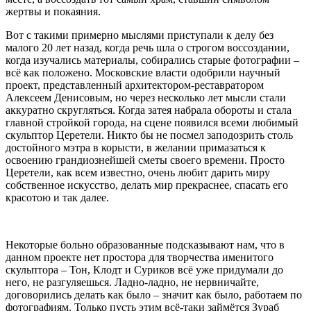
жертвы и покаяния.
Вот с такими примерно мыслями приступали к делу без
малого 20 лет назад, когда речь шла о строгом воссоздании,
когда изучались материалы, собирались старые фотографии –
всё как положено. Московские власти одобрили научный
проект, представленный архитектором-реставратором
Алексеем Денисовым, но через несколько лет мысли стали
аккуратно скругляться. Когда затея набрала обороты и стала
главной стройкой города, на сцене появился всеми любимый
скульптор Церетели. Никто бы не посмел заподозрить столь
достойного мэтра в корысти, в желании примазаться к
освоению грандиознейшей сметы своего времени. Просто
Церетели, как всем известно, очень любит дарить миру
собственное искусство, делать мир прекраснее, спасать его
красотою и так далее.
Некоторые больно образованные подсказывают нам, что в
данном проекте нет простора для творчества именитого
скульптора – Тон, Клодт и Суриков всё уже придумали до
него, не разгуляешься. Ладно-ладно, не нервничайте,
договорились делать как было – значит как было, работаем по
фотографиям. Только пусть этим всё-таки займётся Зураб