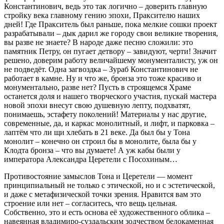
Константинович, ведь это так логично – доверить главную
стройку века главному гению эпохи, Праксителю наших
дней! Где Пракситель был раньше, пока мелкие сошки проект
разрабатывали – дык дарил же городу свои великие творения,
вы разве не знаете? В народе даже песню сложили: это
памятник Петру, он пугает детвору – завидуют, черти! Значит
решено, доверим работу величайшему монументалисту, уж он
не подведёт. Одна загвоздка – Зураб Константинович не
работает в камне. Ну и что же, бронза это тоже красиво и
монументально, разве нет? Пусть в строящемся Храме
останется доля и нашего творческого участия, пускай мастера
новой эпохи внесут свою душевную лепту, подхватят,
понимаешь, эстафету поколений! Материалы у нас другие,
современные, да, и каркас монолитный, и лифт, и парковка –
лаптём что ли щи хлебать в 21 веке. Да был бы у Тона
монолит – конечно он строил бы в монолите, была бы у
Клодта бронза – что вы думаете! А уж кабы были у
императора Александра Церетели с Посохиным…
Противостояние замыслов Тона и Церетели — момент
принципиальный не только с этической, но и с эстетической,
и даже с метафизической точки зрения. Нравится вам это
строение или нет – согласитесь, что вещь цельная.
Собственно, это и есть основа её художественного облика –
навеянная владимиро-суздальским зодчеством белокаменная