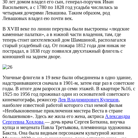
30 лет домом владел его сын, генерал-поручик Иван
Васильевич, а с 1780 по 1828 год усадьба числилась за
четырьмя дочерями Левашова. Таким образом, род
Левашовых владел ею почти век.
В XVIII веке по линии переулка были выстроены «людские
каменные палатки», а в южной части владения, там, где
теперь стоит шехтелевский дом Шамшиной, располагался
старый усадебный сад. От пожара 1812 года дом никак не
пострадал, в 1838 году появился двухэтажный флигель с
конюшней на заднем дворе.
Уличные флигели в 19 веке были объединены в одно здание,
надстраивавшееся сначала в 1901-м, затем еще раз в советские
годы. В итоге дом разросся до семи этажей. В квартире №16, с
1925 по 1956 год проживал один из основателей советского
кинематографа, режиссер
Лев Владимирович Кулешов
,
наиболее известной работой которого стал немой фильм
«Необыкновенные приключения мистера Веста в стране
большевиков». Здесь же жила его жена, актриса
Александра
Сергеевна Хохлова
— дочь врача Сергея Боткина, внучка
купца и мецената Павла Третьякова, племянница художника
Бакста. Она была видным персонажем культурной жизни