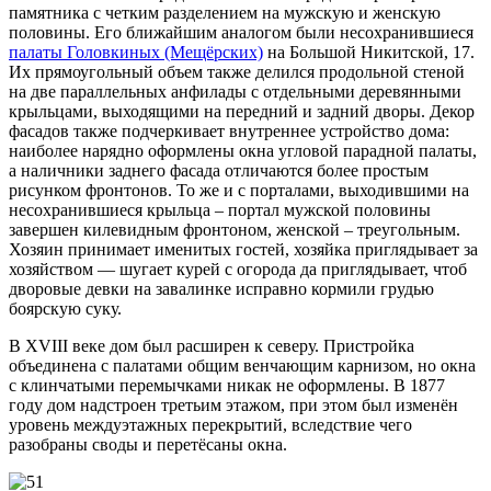
памятника с четким разделением на мужскую и женскую
половины. Его ближайшим аналогом были несохранившиеся
палаты Головкиных (Мещёрских)
на Большой Никитской, 17.
Их прямоугольный объем также делился продольной стеной
на две параллельных анфилады с отдельными деревянными
крыльцами, выходящими на передний и задний дворы. Декор
фасадов также подчеркивает внутреннее устройство дома:
наиболее нарядно оформлены окна угловой парадной палаты,
а наличники заднего фасада отличаются более простым
рисунком фронтонов. То же и с порталами, выходившими на
несохранившиеся крыльца – портал мужской половины
завершен килевидным фронтоном, женской – треугольным.
Хозяин принимает именитых гостей, хозяйка приглядывает за
хозяйством — шугает курей с огорода да приглядывает, чтоб
дворовые девки на завалинке исправно кормили грудью
боярскую суку.
В XVIII веке дом был расширен к северу. Пристройка
объединена с палатами общим венчающим карнизом, но окна
с клинчатыми перемычками никак не оформлены. В 1877
году дом надстроен третьим этажом, при этом был изменён
уровень междуэтажных перекрытий, вследствие чего
разобраны своды и перетёсаны окна.