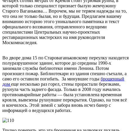
четырёх сотнях метрах от Кремля стоит угрюмая руина, в
которой только специалист признает былую жемчужину
Старого Ваганькова… Впрочем, мы не теряем надежды на то,
что она не только былая, но и будущая. Предлагаем вашему
вниманию историю этого уникального памятника и текст
официального воззвания, отправленного ведущими
специалистами Центральных научно-проектных
реставрационных мастерских на имя руководителя
Москомнаследия.
Во дворе дома 15 по Староваганьковскому переулку находится
полуразрушенное здание, которое до середины 1990-х
занимали службы библиотеки имени Ленина. Потом
произошел пожар. Библиотекари из здания спешно съехали, а
само его оставили погибать. За минувшие годы
брошенный
дом
еще несколько раз горел, стены прорастали березками,
рухнула часть заднего фасада. Только в 2008 году начались
противоаварийные работы — была установлена временная
кровля, вывезены рухнувшие перекрытия. Однако, на том всё
и кончилось. Этой зимой с забора вновь исчез банер с
информацей о ведущихся работах.
Трудно поверить, что эта брошенная на задворках рухлядь