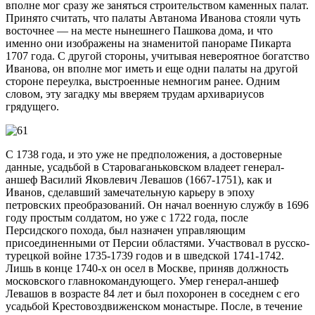
вполне мог сразу же заняться строительством каменных палат.
Принято считать, что палаты Автанома Иванова стояли чуть
восточнее — на месте нынешнего Пашкова дома, и что
именно они изображены на знаменитой панораме Пикарта
1707 года. С другой стороны, учитывая невероятное богатство
Иванова, он вполне мог иметь и еще одни палаты на другой
стороне переулка, выстроенные немногим ранее. Одним
словом, эту загадку мы вверяем трудам архивариусов
грядущего.
С 1738 года, и это уже не предположения, а достоверные
данные, усадьбой в Староваганьковском владеет генерал-
аншеф Василий Яковлевич Левашов (1667-1751), как и
Иванов, сделавший замечательную карьеру в эпоху
петровских преобразований. Он начал военную службу в 1696
году простым солдатом, но уже с 1722 года, после
Персидского похода, был назначен управляющим
присоединенными от Персии областями. Участвовал в русско-
турецкой войне 1735-1739 годов и в шведской 1741-1742.
Лишь в конце 1740-х он осел в Москве, приняв должность
московского главнокомандующего. Умер генерал-аншеф
Левашов в возрасте 84 лет и был похоронен в соседнем с его
усадьбой Крестовоздвиженском монастыре. После, в течение