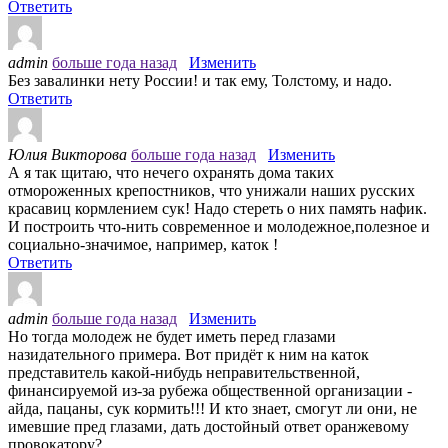
Ответить
admin
больше года назад
Изменить
Без завалинки нету России! и так ему, Толстому, и надо.
Ответить
Юлия Викторова
больше года назад
Изменить
А я так щитаю, что нечего охранять дома таких
отмороженных крепостников, что унижали наших русских
красавиц кормлением сук! Надо стереть о них память нафик.
И построить что-нить современное и молодежное,полезное и
социально-значимое, например, каток !
Ответить
admin
больше года назад
Изменить
Но тогда молодеж не будет иметь перед глазами
назидательного примера. Вот придёт к ним на каток
представитель какой-нибудь неправительственной,
финансируемой из-за рубежа общественной организации -
айда, пацаны, сук кормить!!! И кто знает, смогут ли они, не
имевшие пред глазами, дать достойный ответ оранжевому
провокатору?...