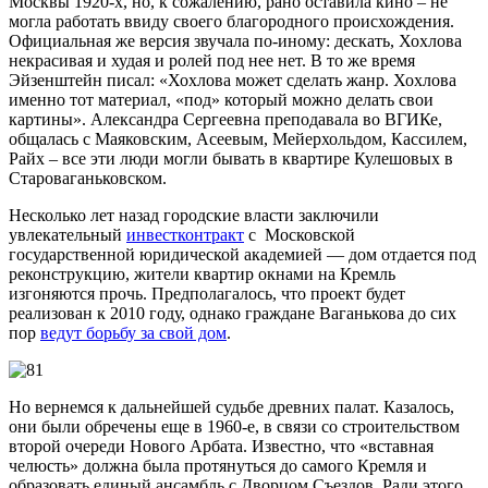
Москвы 1920-х, но, к сожалению, рано оставила кино – не
могла работать ввиду своего благородного происхождения.
Официальная же версия звучала по-иному: дескать, Хохлова
некрасивая и худая и ролей под нее нет. В то же время
Эйзенштейн писал: «Хохлова может сделать жанр. Хохлова
именно тот материал, «под» который можно делать свои
картины». Александра Сергеевна преподавала во ВГИКе,
общалась с Маяковским, Асеевым, Мейерхольдом, Кассилем,
Райх – все эти люди могли бывать в квартире Кулешовых в
Староваганьковском.
Несколько лет назад городские власти заключили
увлекательный
инвестконтракт
с Московской
государственной юридической академией — дом отдается под
реконструкцию, жители квартир окнами на Кремль
изгоняются прочь. Предполагалось, что проект будет
реализован к 2010 году, однако граждане Ваганькова до сих
пор
ведут борьбу за свой дом
.
Но вернемся к дальнейшей судьбе древних палат. Казалось,
они были обречены еще в 1960-е, в связи со строительством
второй очереди Нового Арбата. Известно, что «вставная
челюсть» должна была протянуться до самого Кремля и
образовать единый ансамбль с Дворцом Съездов. Ради этого