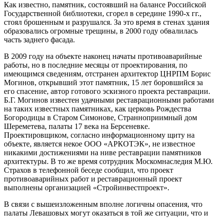
Как известно, памятник, состоявший на балансе Российской
Государственной библиотеки, сгорел в середине 1990-х гг.,
стоял брошенным и разрушался. За это время в стенах здания
образовались огромные трещины, в 2000 году обвалилась
часть заднего фасада.
В 2009 году на объекте наконец начаты противоаварийные
работы, но в последние месяцы от проектирования, по
имеющимся сведениям, отстранен архитектор ЦНРПМ Борис
Могинов, открывший этот памятник, 15 лет боровшийся за
его спасение, автор готового эскизного проекта реставрации.
Б.Г. Могинов известен удачными реставрационными работами
на таких известных памятниках, как церковь Рождества
Богородицы в Старом Симонове, Странноприимный дом
Шереметева, палаты 17 века на Берсеневке.
Проектировщиком, согласно информационному щиту на
объекте, является некое ООО «АРКОТЭК», не известное
никакими достижениями на ниве реставрации памятников
архитектуры. В то же время сотрудник Москомнаследия М.Ю.
Страхов в телефонной беседе сообщил, что проект
противоаварийных работ и реставрационный проект
выполнены организацией «Стройинвестпроект».
В связи с вышеизложенным вполне логичны опасения, что
палаты Левашовых могут оказаться в той же ситуации, что и