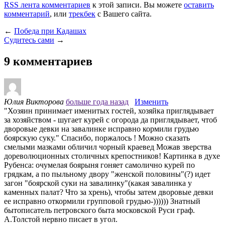
RSS лента комментариев
к этой записи. Вы можете
оставить
комментарий
, или
трекбек
с Вашего сайта.
←
Победа при Кадашах
Судитесь сами
→
9 комментариев
Юлия Викторова
больше года назад
Изменить
"Хозяин принимает именитых гостей, хозяйка приглядывает
за хозяйством - шугает курей с огорода да приглядывает, чтоб
дворовые девки на завалинке исправно кормили грудью
боярскую суку." Спасибо, поржалось ! Можно сказать
смелыми мазками обличил чорный краевед Можав зверства
дореволюционных столичных крепостников! Картинка в духе
Рубенса: очумелая боярыня гоняет самолично курей по
грядкам, а по пыльному двору "женской половины"(?) идет
загон "боярской суки на завалинку"(какая завалинка у
каменных палат? Что за хрень), чтобы затем дворовые девки
ее исправно откормили групповой грудью-)))))) Знатный
бытописатель петровского быта московской Руси граф.
А.Толстой нервно писает в угол.