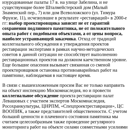
изуродованные палаты 17 в. на улице Забелина, и не
существующие более Шталмейстерский дом (Малый
Знаменский пер., 7) или дом Всеволожского (ул. Тимура
Фрунзе, 11), исчезнувшие в результате «реставраций» в 2000-е
гг:
выбор проектировщика зависит не от гарантий
сохранения подлинного памятника, не от положительного
опыта работ с подобными объектами, а от цены вопроса,
наиболее устраивающей заказчика
. Отход от традиций
коллегиального обсуждения и утверждения проектов
реставрации экспертами в рамках научно-методических
советов в данной ситуации не способствует выполнению
реставрационных проектов на должном каечственном уровне.
Еще большие опасения вызывает связанная со сменой
проектировщиков остановка противоаварийных работ на
памятнике, наблюдаемая в настоящее время.
В связи с вышеизложенным просим Вас не только направить
на объект инспекцию Москомнаследия, но и провести
коллегиальное обсуждение
проекта реставрации палат
Левашовых с участием экспертов Москомнаследия,
Росохранкультуры, ЦНРПМ, «Спецпроектреставрации», ЦС
ВООПИК, а также представителей общественности. С учетом
большой ценности и плачевного состояния памятника мы
считаем целесообразным также проведение регулярного
мониторинга работ на объекте силами совместными усилиями