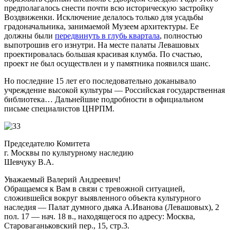
предполагалось снести почти всю историческую застройку
Воздвиженки. Исключение делалось только для усадьбы
градоначальника, занимаемой Музеем архитектуры. Ее
должны были
передвинуть в глубь квартала
, полностью
выпотрошив его изнутри. На месте палаты Левашовых
проектировалась большая красивая клумба. По счастью,
проект не был осуществлен и у памятника появился шанс.
Но последние 15 лет его последовательно доканывало
учреждение высокой культуры — Российская государственная
библиотека… Дальнейшие подробности в официальном
письме специалистов ЦНРПМ.
Председателю Комитета
г. Москвы по культурному наследию
Шевчуку В.А.
Уважаемый Валерий Андреевич!
Обращаемся к Вам в связи с тревожной ситуацией,
сложившейся вокруг выявленного объекта культурного
наследия — Палат думного дьяка А.Иванова (Левашовых), 2
пол. 17 — нач. 18 в., находящегося по адресу: Москва,
Староваганьковский пер., 15, стр.3.