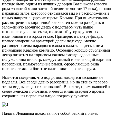
прежде была одним из лучших дворцов Ваганькова (своего
рода «золотой мили элитной недвижимости» 17 века), из окон
парадных залов которого открывался вид на расположенные
прямо напротив царские терема Кремля. При внимательном
рассмотрении в кирпичной клаке стен можно разобрать и
заложенную арочную дверь с подставом чуть выше
нынешнего уровня земли, и сложный узор кружевных
наличников на втором этаже. Примерно в центре фасада,
правее заваренной арматурой двери подъезда, можно
разглядеть следы парадного входа в палаты – здесь к ним
примыкало Красное крыльцо. Особенно хорошо срубленный
декор читается на торцевом южном фасаде: сдвоенные
полуколонны пилястр, междуэтажный и венчающий карнизы-
поребрики, прямоугольные рамки, оформляющие окна
нижнего этажа и богатые наличники верхнего яруса.
Имеются сведения, что под домом находятся засыпанные
подвалы. Все своды давно разобраны, но на стенах первого
этажа видны следы их оснований. В палате, примыкающей к
сеням женской половины, имеется ниша дверного проема,
сохранившая первоначальную покраску суриком.
Палаты Левашова представляют собой редкий пример