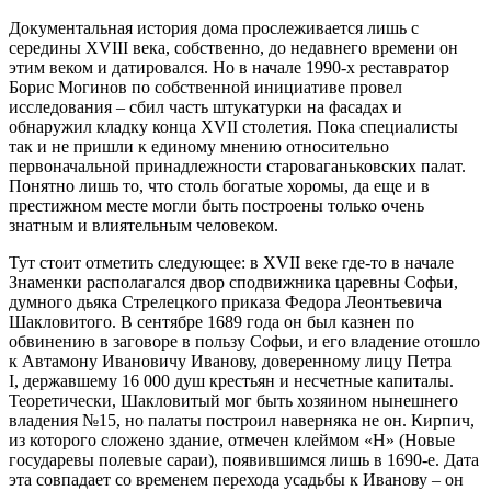
Документальная история дома прослеживается лишь с
середины XVIII века, собственно, до недавнего времени он
этим веком и датировался. Но в начале 1990-х реставратор
Борис Могинов по собственной инициативе провел
исследования – сбил часть штукатурки на фасадах и
обнаружил кладку конца XVII столетия. Пока специалисты
так и не пришли к единому мнению относительно
первоначальной принадлежности староваганьковских палат.
Понятно лишь то, что столь богатые хоромы, да еще и в
престижном месте могли быть построены только очень
знатным и влиятельным человеком.
Тут стоит отметить следующее: в XVII веке где-то в начале
Знаменки располагался двор сподвижника царевны Софьи,
думного дьяка Стрелецкого приказа Федора Леонтьевича
Шакловитого. В сентябре 1689 года он был казнен по
обвинению в заговоре в пользу Софьи, и его владение отошло
к Автамону Ивановичу Иванову, доверенному лицу Петра
I, державшему 16 000 душ крестьян и несчетные капиталы.
Теоретически, Шакловитый мог быть хозяином нынешнего
владения №15, но палаты построил наверняка не он. Кирпич,
из которого сложено здание, отмечен клеймом «Н» (Новые
государевы полевые сараи), появившимся лишь в 1690-е. Дата
эта совпадает со временем перехода усадьбы к Иванову – он