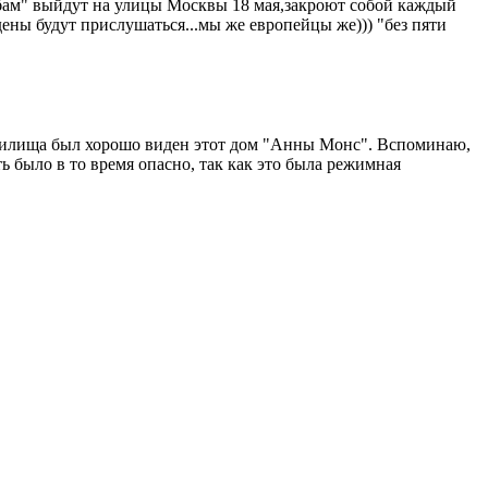
бам" выйдут на улицы Москвы 18 мая,закроют собой каждый
ны будут прислушаться...мы же европейцы же))) "без пяти
училища был хорошо виден этот дом "Анны Монс". Вспоминаю,
ть было в то время опасно, так как это была режимная