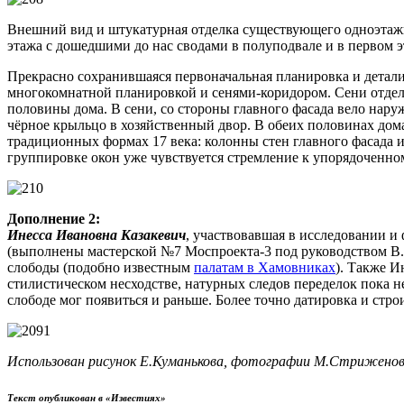
Внешний вид и штукатурная отделка существующего одноэтажно
этажа с дошедшими до нас сводами в полуподвале и в первом 
Прекрасно сохранившаяся первоначальная планировка и детали
многокомнатной планировкой и сенями-коридором. Сени отде
половины дома. В сени, со стороны главного фасада вело нар
чёрное крыльцо в хозяйственный двор. В обеих половинах до
традиционных формах 17 века: колонны стен главного фасада и
группировке окон уже чувствуется стремление к упорядоченно
Дополнение 2:
Инесса Ивановна Казакевич
, участвовавшая в исследовании и
(выполнены мастерской №7 Моспроекта-3 под руководством В.Л
слободы (подобно известным
палатам в Хамовниках
). Также И
стилистическом несходстве, натурных следов переделок пока н
слободе мог появиться и раньше. Более точно датировка и стр
Использован рисунок Е.Куманькова, фотографии М.Стриженов
Текст опубликован в «Известиях»