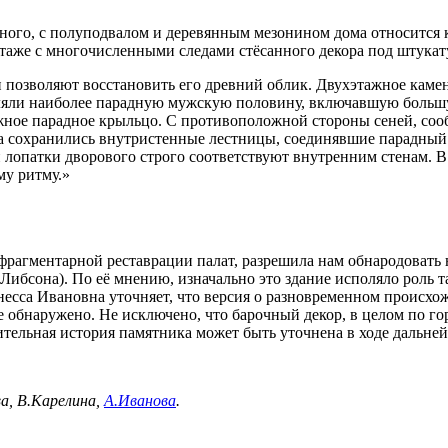
го, с полуподвалом и деревянным мезонином дома относится к 
этаже с многочисленными следами стёсанного декора под штукат
 позволяют восстановить его древний облик. Двухэтажное камен
ляли наиболее парадную мужскую половину, включавшую большу
ужное парадное крыльцо. С противоположной стороны сеней, соо
ма сохранились внутристенные лестницы, соединявшие парадный
 лопатки дворового строго соответствуют внутренним стенам. В
му ритму.»
 фрагментарной реставрации палат, разрешила нам обнародовать
ибсона). По её мнению, изначально это здание исполяло роль 
несса Ивановна уточняет, что версия о разновременном происх
е обнаружено. Не исключено, что барочный декор, в целом по г
оительная история памятника может быть уточнена в ходе дальне
а, В.Карелина,
А.Иванова
.