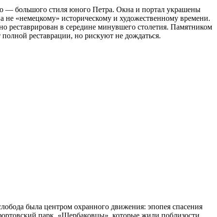
ко — большого стиля юного Петра. Окна и портал украшены
 а не «немецкому» историческому и художественному времени.
рно реставрирован в середине минувшего столетия. Памятником
полной реставрации, но рискуют не дождаться.
слобода была центром охранного движения: эпопея спасения
Лефортовский парк. «Щербаковцы», которые жили поблизости,