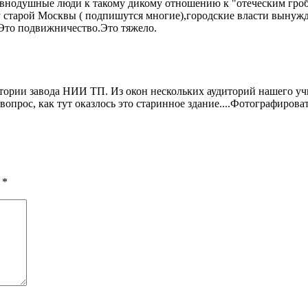
авнодушные люди к такому дикому отношению к "отеческим гро
у старой Москвы ( подпишутся многие),городские власти вынужде
.Это подвижничество.Это тяжело.
ритории завода НИИ ТП. Из окон нескольких аудиторий нашего 
вопрос, как тут оказлось это старинное здание....Фотографирова
ы
*