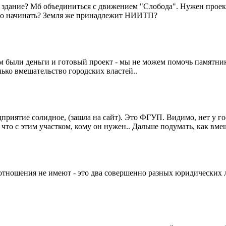
ти здание? Мб объединиться с движением "Слобода". Нужен проек
надо начинать? Земля же принадлежит НИИТП?
м были деньги и готовый проект - мы не можем помочь памятнику
лько вмешательство городских властей..
риятие солидное, (зашла на сайт). Это ФГУП. Видимо, нет у гос
то с этим участком, кому он нужен.. Дальше подумать, как вмеш
тношения не имеют - это два совершенно разных юридических л