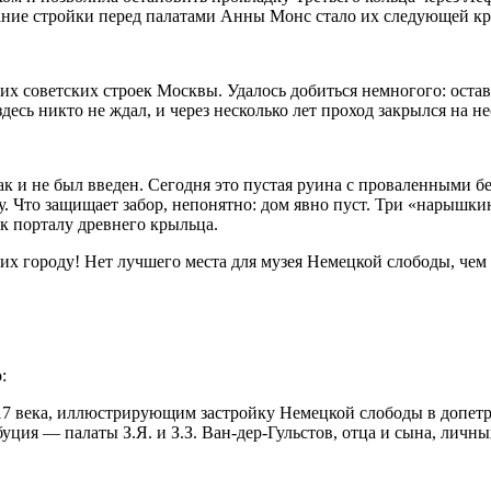
ние стройки перед палатами Анны Монс стало их следующей кр
них советских строек Москвы. Удалось добиться немногого: оста
здесь никто не ждал, и через несколько лет проход закрылся на не
ак и не был введен. Сегодня это пустая руина с проваленными 
. Что защищает забор, непонятно: дом явно пуст. Три «нарышки
к порталу древнего крыльца.
ь их городу! Нет лучшего места для музея Немецкой слободы, че
:
7 века, иллюстрирующим застройку Немецкой слободы в допетров
уция — палаты З.Я. и З.З. Ван-дер-Гульстов, отца и сына, личн