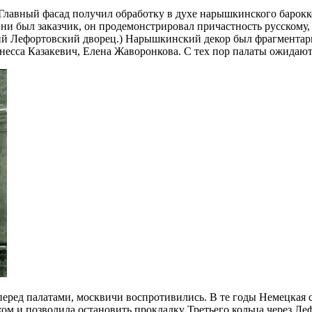
 Главный фасад получил обработку в духе нарышкинского барок
и был заказчик, он продемонстрировал причастность русскому,
едний Лефортовский дворец.) Нарышкинский декор был фрагмента
сса Казакевич, Елена Жаворонкова. С тех пор палаты ожидают 
перед палатами, москвичи воспротивились. В те годы Немецкая 
ехом и позволила остановить прокладку Третьего кольца через 