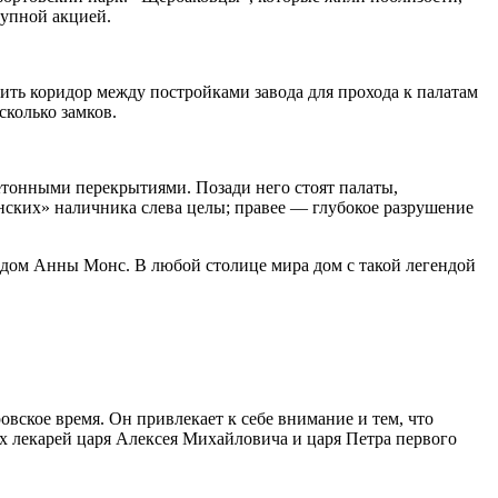
упной акцией.
вить коридор между постройками завода для прохода к палатам
сколько замков.
бетонными перекрытиями. Позади него стоят палаты,
нских» наличника слева целы; правее — глубокое разрушение
м дом Анны Монс. В любой столице мира дом с такой легендой
ское время. Он привлекает к себе внимание и тем, что
ых лекарей царя Алексея Михайловича и царя Петра первого