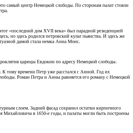
то самый центр Немецкой слободы. По сторонам палат стояли
тра.
, этот «последний дом XVII века» был парадной резиденцией
десь, но здесь родился петровский культ пьянства. И здесь же
туазной дамой стала немка Анна Монс.
проклятия царицы Евдокии по адресу Немецкой слободы.
. К тому времени Петр уже расстался с Анной. Год их
слободы. Роман Петра и Анны равняется его роману с Немецкой
турным слоем. Задний фасад сохранил остатки кирпичного
ея Михайловича в 1650-е годы, и палаты могли быть построены