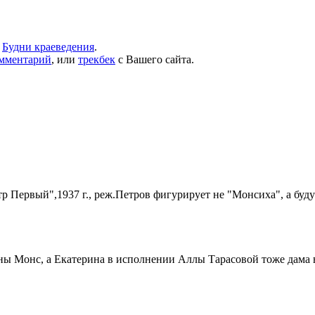
,
Будни краеведения
.
омментарий
, или
трекбек
с Вашего сайта.
тр Первый",1937 г., реж.Петров фигурирует не "Монсиха", а буд
ны Монс, а Екатерина в исполнении Аллы Тарасовой тоже дама в