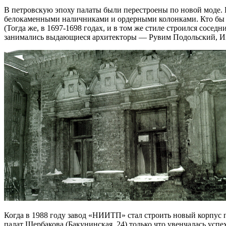
В петровскую эпоху палаты были перестроены по новой моде.
белокаменными наличниками и ордерными колонками. Кто бы н
(Тогда же, в 1697-1698 годах, и в том же стиле строился сос
занимались выдающиеся архитекторы — Рувим Подольский, Ине
Когда в 1988 году завод «НИИТП» стал строить новый корпус 
палат Щербакова (Бакунинская, 24) только что увенчалась усп