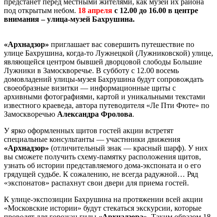
предстанет перед местными жителями, как музей их района
под открытым небом.
18 апреля
с 12.00 до 16.00 в центре
внимания – улица-музей Бахрушина.
«
Арх
надзор»
приглашает вас совершить путешествие по
улице Бахрушина, когда-то Лужнецкой (Лужниковской) улице,
являющейся центром бывшей дворцовой слободы Большие
Лужники в Замоскворечье. В субботу с 12.00 восемь
домовладений улицы-музея Бахрушина будут сопровождать
своеобразные визитки — информационные щиты с
архивными фотографиями, картой и уникальными текстами
известного краеведа, автора путеводителя «Ле Пти Фюте» по
Замоскворечью
Александра Фролова
.
У ярко оформленных щитов гостей акции встретят
специальные консультанты — участнники движения
«
Арх
надзор»
(отличительный знак — красный шарф). У них
вы сможете получить схему-памятку расположения щитов,
узнать об истории представляемого дома-экспоната и о его
грядущей судьбе. К сожалению, не всегда радужной… Ряд
«экспонатов» распахнут свои двери для приема гостей.
К улице-экспозиции Бахрушина на протяжении всей акции
«Московские истории» будут стекаться экскурсии, которые
проводят для горожан гиды
«
Арх
надзора».
Таким образом 18