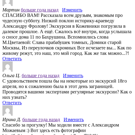
Мартин
больше года назад
Изменить
СПАСИБО ВАМ! Рассказала всем друзьям, знакомым про
чудесную субботу. Низкий поклон историку-краеведу
Александру Фролову! Экскурсия в Кожевники погрузила в
далекое прошлое. А ещё. Сжалось всё внутри, когда услышала
о сносе дома 11 по Бахрушина. Вспомнились слова
М.Цветаевой: Слава прабабушек томных, Домики старой
Москвы, Из переулочков скромных Все исчезаете вы... Как по
живому режут, это наш, это мой город. Как же так можно...?!
Ответить
Ольга Ц.
больше года назад
Изменить
С удовольствием пошла бы на некоторые из экскурсий 18го
апреля, но к сожалению была в этот день заграницей.
Проводятся вашими экспертами регулярные экскурсии? Как о
них узнать?
Ответить
Ирина Д.
больше года назад
Изменить
Спасибо за прогулку! Мы ходили вместе с Александром
Можаевым :) Вот здесь есть фотографии