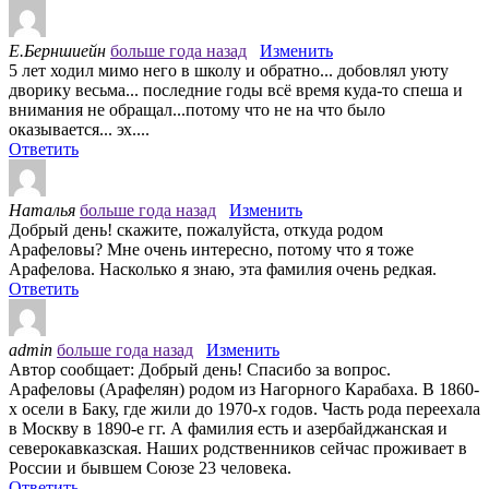
Е.Берншиейн
больше года назад
Изменить
5 лет ходил мимо него в школу и обратно... добовлял уюту
дворику весьма... последние годы всё время куда-то спеша и
внимания не обращал...потому что не на что было
оказывается... эх....
Ответить
Наталья
больше года назад
Изменить
Добрый день! скажите, пожалуйста, откуда родом
Арафеловы? Мне очень интересно, потому что я тоже
Арафелова. Насколько я знаю, эта фамилия очень редкая.
Ответить
admin
больше года назад
Изменить
Автор сообщает: Добрый день! Спасибо за вопрос.
Арафеловы (Арафелян) родом из Нагорного Карабаха. В 1860-
х осели в Баку, где жили до 1970-х годов. Часть рода переехала
в Москву в 1890-е гг. А фамилия есть и азербайджанская и
северокавказская. Наших родственников сейчас проживает в
России и бывшем Союзе 23 человека.
Ответить