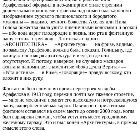
Арафеловых) оформил в нео-ампирном стиле строгими
дорическими колоннами с фризом над ними и маскароном с
изображением сурового пышновласого и бородатого
мужчины — видимо, речного божества Ахелоя или Нила.
Голова божества была увита пшеничными колосьями и осокой
— ибо вода дарит плодородие и жизнь, изо рта в фонтанную
чашу стекала струя воды. Латинская надпись
«ARCHITECTURA» — «Архитектура» — на фризе, видимо,
по замыслу Арафелова должна была показать Голицыну, где
«живут» настоящая архитектура и вкус, и где они
отсутствуют. И потому, наверное, не случайно маскарон
фонтана напоминает знаменитые «Бока делла Верита» —
«Уста истины» — в Риме, «говорящие» правду всякому, кто
вложит в них руку.
Фонтан не был сломан во время перестроек усадьбы
Арафелова в 1913 году, пережил почти все тяжелое столетие,
— многие москвичи помнят его высохшую и потрескавшуюся
чашу, выщербленный маскарон. Павильон с пристенным
фонтаном оставался на своем месте до осени 2000 года, когда
был варварски сломан, чтобы уступить место уродливому
железному гаражу. Это и был конец «Архитектуры», в прямом
смысле этого слова.