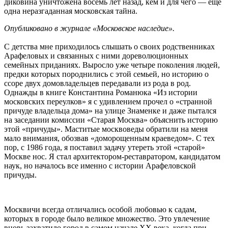
диковина уничтожена восемь лет назад, кем и для чего — ещё
одна неразгаданная московская тайна.
Опубликовано в журнале «Московское наследие».
С детства мне приходилось слышать о своих родственниках
Арафеловых и связанных с ними дореволюционных
семейных приданиях. Выросло уже четыре поколения людей,
предки которых породнились с этой семьей, но историю о
ссоре двух домовладельцев передавали из рода в род.
Однажды в книге Константина Романюка «Из истории
московских переулков» я с удивлением прочел о «странной
причуде владельца дома» на улице Знаменке и даже пытался
на заседании комиссии «Старая Москва» объяснить историю
этой «причуды». Маститые москвоведы обратили на меня
мало внимания, обозвав «доморощенным краеведом». С тех
пор, с 1986 года, я поставил задачу утереть этой «старой»
Москве нос. Я стал архитектором-реставратором, кандидатом
наук, но началось все именно с истории Арафеловской
причуды.
Москвичи всегда отличались особой любовью к садам,
которых в городе было великое множество. Это увлечение
вновь захватило город в самом начале XX века, когда при