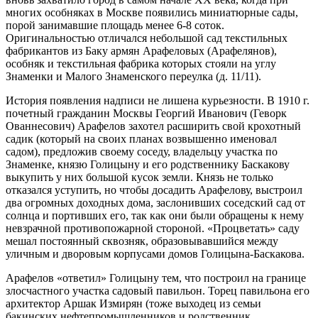
многих особняках в Москве появились миниатюрные сады,
порой занимавшие площадь менее 6-8 соток.
Оригинальностью отличался небольшой сад текстильных
фабрикантов из Баку армян Арафеловых (Арафелянов),
особняк и текстильная фабрика которых стояли на углу
Знаменки и Малого Знаменского переулка (д. 11/11).
История появления надписи не лишена курьезности. В 1910 г.
почетный гражданин Москвы Георгий Иванович (Геворк
Ованнесович) Арафелов захотел расширить свой крохотный
садик (который на своих планах возвышенно именовал
садом), предложив своему соседу, владельцу участка по
Знаменке, князю Голицыну и его родственнику Баскакову
выкупить у них большой кусок земли. Князь не только
отказался уступить, но чтобы досадить Арафелову, выстроил
два огромных доходных дома, заслонивших соседский сад от
солнца и портивших его, так как они были обращены к нему
невзрачной противопожарной стороной. «Процветать» саду
мешал постоянный сквозняк, образовывавшийся между
уличным и дворовым корпусами домов Голицына-Баскакова.
Арафелов «ответил» Голицыну тем, что построил на границе
злосчастного участка садовый павильон. Торец павильона его
архитектор Аршак Измирян (тоже выходец из семьи
бакинских нефтепромышленников и родственник