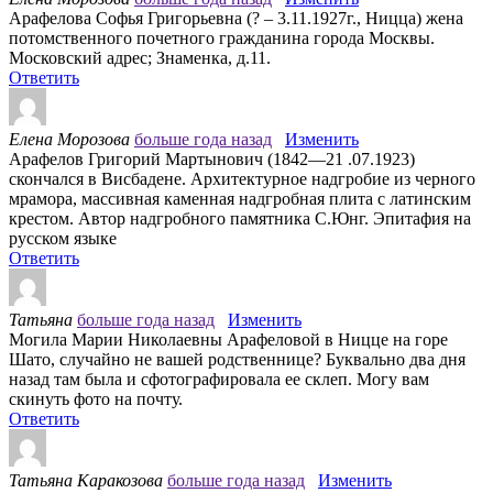
Арафелова Софья Григорьевна (? – 3.11.1927г., Ницца) жена
потомственного почетного гражданина города Москвы.
Московский адрес; Знаменка, д.11.
Ответить
Елена Морозова
больше года назад
Изменить
Арафелов Григорий Мартынович (1842—21 .07.1923)
скончался в Висбадене. Архитектурное надгробие из черного
мрамора, массивная каменная надгробная плита с латинским
крестом. Автор надгробного памятника С.Юнг. Эпитафия на
русском языке
Ответить
Татьяна
больше года назад
Изменить
Могила Марии Николаевны Арафеловой в Ницце на горе
Шато, случайно не вашей родственнице? Буквально два дня
назад там была и сфотографировала ее склеп. Могу вам
скинуть фото на почту.
Ответить
Татьяна Каракозова
больше года назад
Изменить