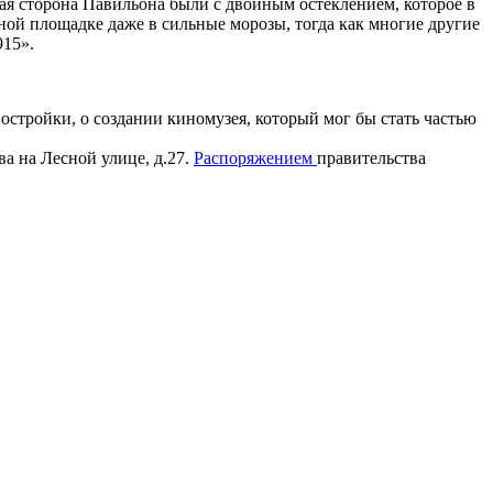
ая сторона Павильона были с двойным остеклением, которое в
ой площадке даже в сильные морозы, тогда как многие другие
915».
остройки, о создании киномузея, который мог бы стать частью
а на Лесной улице, д.27.
Распоряжением
правительства