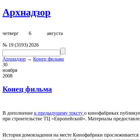
Архнадзор
четверг
6
августа
№
19
(
3193
)
2026
Архнадзор
→
Конец фильма
30
ноября
2008
Конец фильма
В дополнение
к предыдущему тексту
о кинофабриках публикуе
при строительстве ТЦ «Европейский». Материалы предоставл
История домовладения на месте Кинофабрики прослеживается 