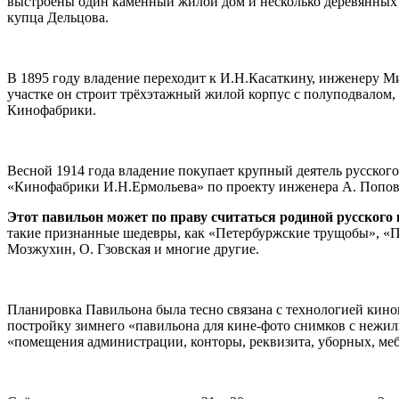
выстроены один каменный жилой дом и несколько деревянных х
купца Дельцова.
В 1895 году владение переходит к И.Н.Касаткину, инженеру Мин
участке он строит трёхэтажный жилой корпус с полуподвалом,
Кинофабрики.
Весной 1914 года владение покупает крупный деятель русско
«Кинофабрики И.Н.Ермольева» по проекту инженера А. Попова
Этот павильон может по праву считаться родиной русского
такие признанные шедевры, как «Петербуржские трущобы», «Пи
Мозжухин, О. Гзовская и многие другие.
Планировка Павильона была тесно связана с технологией кино
постройку зимнего «павильона для кине-фото снимков с нежил
«помещения администрации, конторы, реквизита, уборных, меб