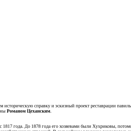
м историческую справку и эскизный проект реставрации павиль
ены
Романом Цеханским
.
с 1817 года. До 1878 года его хозяевами были Хухриковы, пот