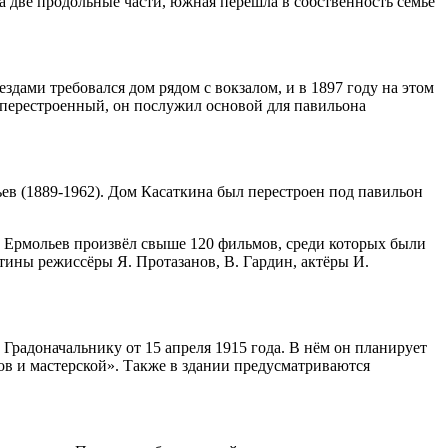
 две продольные части, южная перешла в собственность семье
здами требовался дом рядом с вокзалом, и в 1897 году на этом
 перестроенный, он послужил основой для павильона
в (1889-1962). Дом Касаткина был перестроен под павильон
г.) Ермольев произвёл свыше 120 фильмов, среди которых были
тины режиссёры Я. Протазанов, В. Гардин, актёры И.
радоначальнику от 15 апреля 1915 года. В нём он планирует
в и мастерской». Также в здании предусматриваются