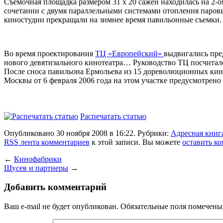
Съёмочная площадка размером 31 х 20 сажен находилась на 2-
сочетании с двумя параллельными системами отопления паров
киностудии прекращали на зимнее время павильонные съемки. 
Во время проектирования
ТЦ «Европейский»
выдвигались пре
нового девятизального кинотеатра… Руководство ТЦ посчитал
После сноса павильона Ермольева из 15 дореволюционных кино
Москвы от 6 февраля 2006 года на этом участке предусмотрено
Распечатать статью
Опубликовано 30 ноября 2008 в 16:22. Рубрики:
Адресная книг
RSS лента комментариев
к этой записи. Вы можете
оставить к
←
Кинофабрики
Щусев и партнеры
→
Добавить комментарий
Ваш e-mail не будет опубликован.
Обязательные поля помечен