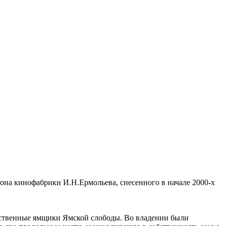
она кинофабрики И.Н.Ермольева, снесенного в начале 2000-х
омственные ямщики Ямской слободы. Во владении были