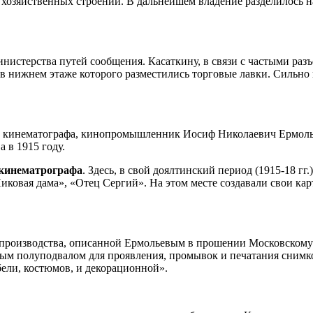
озяйственных строений. В дальнейшем владение разделилось на
истерства путей сообщения. Касаткину, в связи с частыми разъе
 в нижнем этаже которого разместились торговые лавки. Сильно
го кинематографа, кинопромышленник Иосиф Николаевич Ермолье
 в 1915 году.
 кинематрографа
. Здесь, в свой доялтинский период (1915-18 г
ковая дама», «Отец Сергий». На этом месте создавали свои кар
производства, описанной Ермольевым в прошении Московскому Г
ым полуподвалом для проявления, промывок и печатания снимко
ели, костюмов, и декорационной».