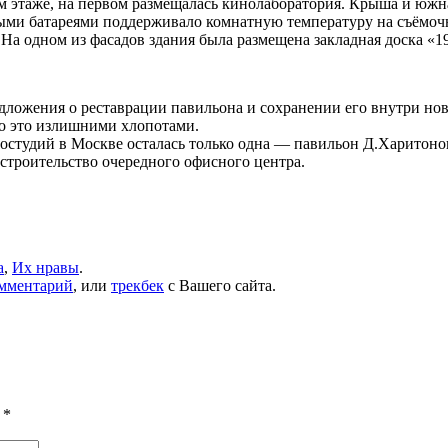
ом этаже, на первом размещалась кинолаборатория. Крыша и южн
ыми батареями поддерживало комнатную температуру на съёмочн
На одном из фасадов здания была размещена закладная доска «1
дложения о реставрации павильона и сохранении его внутри нов
о это излишними хлопотами.
студий в Москве осталась только одна — павильон Д.Харитонов
 строительство очередного офисного центра.
а
,
Их нравы
.
омментарий
, или
трекбек
с Вашего сайта.
ы
*