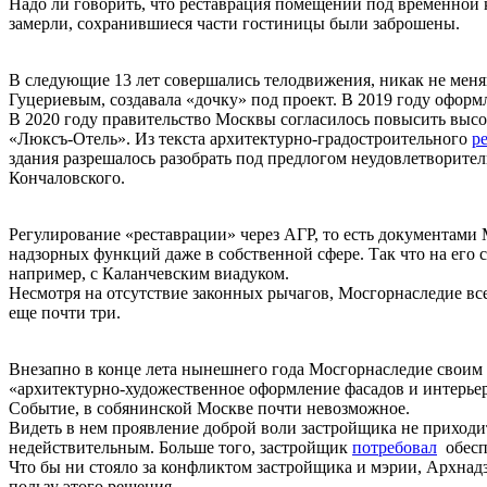
Надо ли говорить, что реставрация помещений под временной 
замерли, сохранившиеся части гостиницы были заброшены.
В следующие 13 лет совершались телодвижения, никак не мен
Гуцериевым, создавала «дочку» под проект. В 2019 году оформ
В 2020 году правительство Москвы согласилось повысить высо
«Люксъ-Отель». Из текста архитектурно-
градостроительного
р
здания разрешалось разобрать под предлогом неудовлетворител
Кончаловского.
Регулирование «реставрации» через АГР, то есть документами 
надзорных функций даже в собственной сфере. Так что на его 
например, с Каланчевским виадуком.
Несмотря на отсутствие законных рычагов, Мосгорнаследие все
еще почти три.
Внезапно в конце лета нынешнего года Мосгорнаследие своим
«архитектурно-художественное оформление фасадов и интерьер
Событие, в собянинской Москве почти невозможное.
Видеть в нем проявление доброй воли застройщика не приход
недействительным. Больше того, застройщик
потребовал
обеспе
Что бы ни стояло за конфликтом застройщика и мэрии,
Арх
над
пользу этого решения.