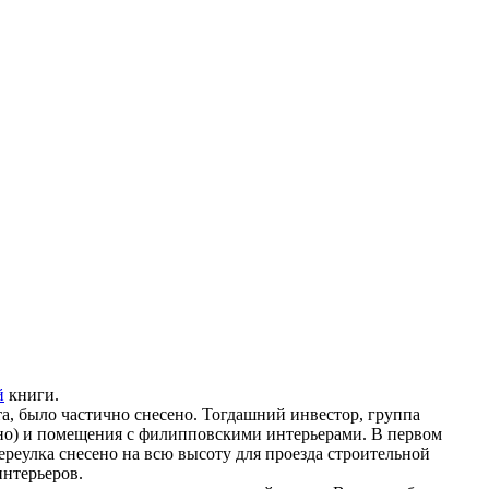
й
книги.
та, было частично снесено. Тогдашний инвестор, группа
оено) и помещения с филипповскими интерьерами. В первом
ереулка снесено на всю высоту для проезда строительной
интерьеров.