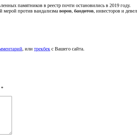
ленных памятников в реестр почти остановились в 2019 году.
ой мерой
против
вандализма
воров
,
бандитов
, инвесторов и деве
омментарий
, или
трекбек
с Вашего сайта.
ы
*