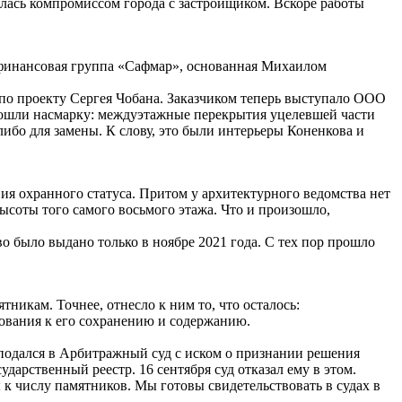
алась компромиссом города с застройщиком. Вскоре работы
-финансовая группа «Сафмар», основанная Михаилом
 по проекту Сергея Чобана. Заказчиком теперь выступало ООО
пошли насмарку: междуэтажные перекрытия уцелевшей части
ибо для замены. К слову, это были интерьеры Коненкова и
ия охранного статуса. Притом у архитектурного ведомства нет
высоты того самого восьмого этажа. Что и произошло,
о было выдано только в ноябре 2021 года. С тех пор прошло
икам. Точнее, отнесло к ним то, что осталось:
ования к его сохранению и содержанию.
подался в Арбитражный суд с иском о признании решения
арственный реестр. 16 сентября суд отказал ему в этом.
к числу памятников. Мы готовы свидетельствовать в судах в