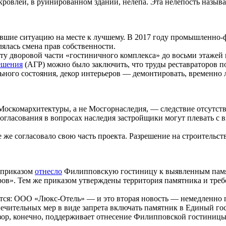
кровлей, в руинированном здании, нелепа. Эта нелепость назыв
явшие ситуацию на месте к лучшему. В 2017 году промышленно
лялась смена прав собственности.
ту дворовой части «гостиничного комплекса» до восьми этажей
ешения
(АГР) можно было заключить, что труды реставраторов 
ьного состояния, декор интерьеров — демонтировать, временно л
Москомархитектуры, а не Мосгорнаследия, — следствие отсутств
согласования в вопросах наследия застройщики могут плевать с 
 же согласовало свою часть проекта. Разрешение на строительств
 приказом
отнесло
Филипповскую гостиницу к выявленным памятн
ов». Тем же приказом утверждены территория памятника и треб
ится: ООО «Люкс-Отель» — и это вторая новость — немедленно 
чительных мер в виде запрета включать памятник в Единый госуд
зор, конечно, поддерживает отнесение Филипповской гостиницы 