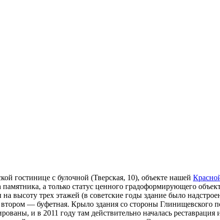
ой гостинице с булочной (Тверская, 10), объекте нашей
Красно
а памятника, а только статус ценного градоформирующего объек
ы на высоту трех этажей (в советские годы здание было надстр
во втором — буфетная. Крыло здания со стороны Глинищевского п
ованы, и в 2011 году там действительно началась реставрация 