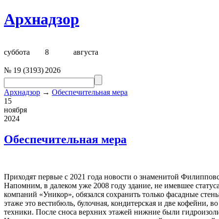
Архнадзор
суббота
8
августа
№
19
(
3193
)
2026
Архнадзор
→
Обеспечительная мера
15
ноября
2024
Обеспечительная мера
Приходят первые с 2021 года новости о знаменитой Филипповск
Напомним, в далеком уже 2008 году здание, не имевшее статус
компаний «Уникор», обязался сохранить только фасадные стен
этаже это вестибюль, булочная, кондитерская и две кофейни, 
техники. После сноса верхних этажей нижние были гидроизолир