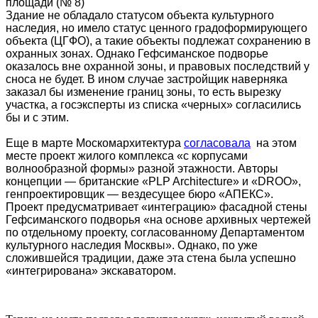
площади (№ 8)
Здание не обладало статусом объекта культурного
наследия, но имело статус ценного градоформирующего
объекта (ЦГФО), а такие объекты подлежат сохранению в
охранных зонах. Однако Гефсиманское подворье
оказалось вне охранной зоны, и правовых последствий у
сноса не будет. В ином случае застройщик наверняка
заказал бы изменение границ зоны, то есть вырезку
участка, а госэксперты из списка «черных» согласились
бы и с этим.
Еще в марте Москомархитектура
согласовала
на этом
месте
проект жилого комплекса «с корпусами
волнообразной формы» разной этажности. Авторы
концепции — британские «PLP Architecture» и «DROO»,
генпроектировщик — вездесущее бюро «АПЕКС».
Проект предусматривает «интеграцию» фасадной стены
Гефсиманского подворья «на основе архивных чертежей
по отдельному проекту, согласованному Департаментом
культурного наследия Москвы». Однако, по уже
сложившейся традиции, даже эта стена была успешно
«интегрирована» экскаватором.