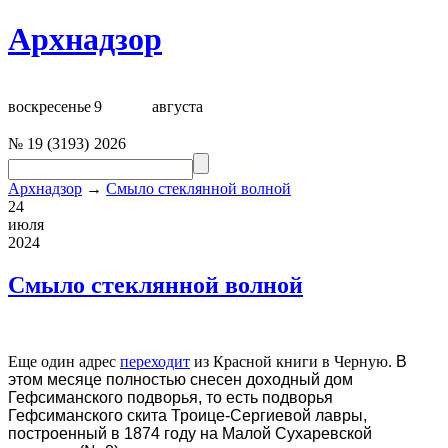
Архнадзор
воскресенье
9
августа
№
19
(
3193
)
2026
Архнадзор
→
Смыло стеклянной волной
24
июля
2024
Смыло стеклянной волной
Еще один адрес
переходит
из Красной книги в Черную.
В
этом месяце полностью снесен доходный дом
Гефсиманского подворья, то есть подворья
Гефсиманского скита Троице-Сергиевой лавры,
построенный в 1874 году на Малой Сухаревской