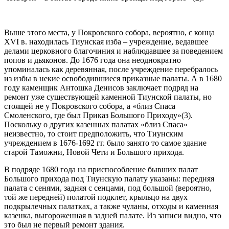
Выше этого места, у Покровского собора, вероятно, с конца
XVI в. находилась Тиунская изба – учреждение, ведавшее
делами церковного благочиния и наблюдавшее за поведением
попов и дьяконов. До 1676 года она неоднократно
упоминалась как деревянная, после учреждение перебралось
из избы в некие освободившиеся приказные палаты. А в 1680
году каменщик Антошка Денисов заключает подряд на
ремонт уже существующей каменной Тиунской палаты, но
стоящей не у Покровского собора, а «близ Спаса
Смоленского, где был Приказ Большого Приходу»(3).
Поскольку о других казенных палатах «близ Спаса»
неизвестно, то стоит предположить, что Тиунским
учреждением в 1676-1692 гг. было занято то самое здание
старой Таможни, Новой Чети и Большого прихода.
В подряде 1680 года на приспособление бывших палат
Большого прихода под Тиунскую палату указаны: передняя
палата с сенями, задняя с сенцами, под большой (вероятно,
той же передней) полатой подклет, крыльцо на двух
подкрылечных палатках, а также чуланы, отходы и каменная
казенка, выгороженная в задней палате. Из записи видно, что
это был не первый ремонт здания.