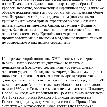
плане Таможня изображена как квадрат с дугообразной
кровлей, вероятно, обозначающей кирпичный свод. Таким же
образом показаны ещё три постройки: неподписанный объём
меж Покровским собором и деревянным (под скатными
крышами) Приказом приёма стрелецкого хлеба; Зелейная
палата у Константиновской башни; караульня у Водяных
ворот. Зелейная палата, известная также по описи 1626 года,
относится к комплексу Кремлёвских укреплений, а два
прочих объекта мы не выносим в отдельные пункты, так как
не располагаем о них иными сведениями.
На чертеже второй половины XVII в. здесь же, севернее
церкви Спаса изображены двухэтажные палаты с
пониженным (возможно, лестничным) объёмом слева и
частично утраченной подписью: «прежде была там… приказ
новыя че…». Сложная история смены арендаторов этого
здания, вероятно, должна выглядеть так. Ранее середины XVII
века – Таможня (со строительством Нового Гостиного двора в
начале 1660-х гг. Большая таможня перемещается на Ильинку).
После 1670 года – выселенный из Кремля Приказ Новой чети.
А в 1672 году приказ Большого Прихода переводят из
Гостиного двора туда, где «наперед сего был Приказ Новые
Четверти – в Китае-городе ниже Троицы под горою» (2).