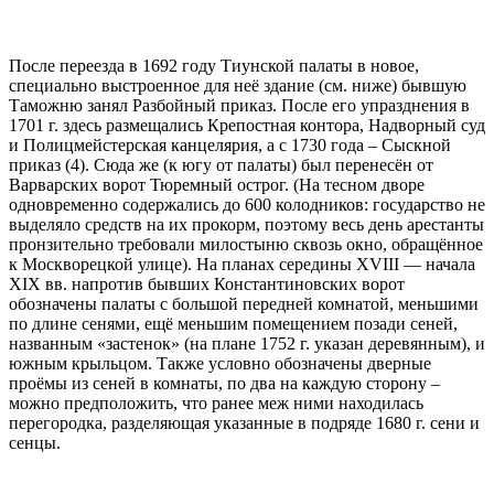
После переезда в 1692 году Тиунской палаты в новое,
специально выстроенное для неё здание (см. ниже) бывшую
Таможню занял Разбойный приказ. После его упразднения в
1701 г. здесь размещались Крепостная контора, Надворный суд
и Полицмейстерская канцелярия, а с 1730 года – Сыскной
приказ (4). Сюда же (к югу от палаты) был перенесён от
Варварских ворот Тюремный острог. (На тесном дворе
одновременно содержались до 600 колодников: государство не
выделяло средств на их прокорм, поэтому весь день арестанты
пронзительно требовали милостыню сквозь окно, обращённое
к Москворецкой улице). На планах середины XVIII — начала
XIX вв. напротив бывших Константиновских ворот
обозначены палаты с большой передней комнатой, меньшими
по длине сенями, ещё меньшим помещением позади сеней,
названным «застенок» (на плане 1752 г. указан деревянным), и
южным крыльцом. Также условно обозначены дверные
проёмы из сеней в комнаты, по два на каждую сторону –
можно предположить, что ранее меж ними находилась
перегородка, разделяющая указанные в подряде 1680 г. сени и
сенцы.