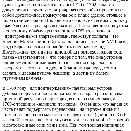
существуют его поэтажные планы 1750 и 1762 года. Из
документов следует, что патриаршая постройка представляла
собой двухэтажное, прямоугольное в плане здание, стоящее в
полусотне метров от Покровского собора, на тесном участке у
края Алевизова рва, крыльцом к югу. Поставленное под углом
к основному объёму крыло в описи 1762 года названо
«пристроенными апартаментами, где живут солдаты». По
мнению М. Будылиной (6), оно появилось в начале XVIII века,
когда Берг-коллегии понадобилась военная команда.
Двухэтажная лестничная пристройка повторяет неровность
плана «апартаментов», что говорит о том, что она устроена
одновременно с ними вместо изначального крыльца, о
котором известно из подрядной записи: «да перед сенми
сделать к дверям рундук лещадми, а лестницу белым
ступенным камнем».
В 1700 году «для подтверждения» палаты был устроен
дубовый обруб, но постановка здания на краю рва оставалась
причиной регулярных просадок, его не раз укрепляли, а в
1760-е трещины «заливали прыском». Очевидно, что западная
часть палат подверглась переделкам – на чертеже нижний
этаж основного объёма состоит из двух залов (длиною в 3 и 6
саженей), тогда как в описи указаны две палаты (4 и 3 сажени)
и двухсаженные сени меж ними. При том тонкая кирпичная
преграда, означенная в подряде, стоит на своём месте. Надо