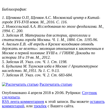
Библиография:
1. Щенкова О.П, Щенков А.С. Московский центр в Китай-
городе XVI-XVII веков. М., 2016. С. 116.
2. Новосельский А.А. Исследования по эпохе феодализма. М.,
1994. С. 200.
3. Забелин И. Материалы для истории, археологии и
статистики города Москвы. Ч. 1. М., 1884. Ст. 1195-96.
4. Акельев Е.В. «И впредь в Кремле колодников отнюдь
держать не велеть»: эволюция отношения к заключенным в
Москве в первой половине XVIII в. // ГИИМ: Доклады по
истории 18 и 19 вв. М., 2012.
5. Забелин И. Указ. соч. Ч. 1. Ст. 1198.
6. Будылина М. Тиунская изба в Москве // Архитектурное
наследство. М.,1951. № 1. С. 9-13.
7. Забелин И. Указ. соч. Ч. 2. Ст. 683-684.
Распечатать статью
Опубликовано 4 апреля 2018 в 20:06. Рубрики:
Спутник
следопыта
.
RSS лента комментариев
к этой записи. Вы можете
оставить
комментарий
, или
трекбек
с Вашего сайта.