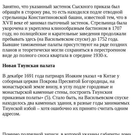
Занятно, что указанный застенок Сыскного приказа был
обращён в сторону рва, то есть находился подле отводной
стрельницы Константиновской башни, известной тем, что в
XVII веке её занимал пыточный застенок. Стрельница была
укорочена и укреплена клинообразным бастионом в 1707
году, но полицейские и карательные заведения продолжали
пребывать здесь (на Васильевском спуске) до 1752 года.
Бывшие таможенные палаты присутствуют на ряде поздних
планов и теоретически могли сохраняться в перестроенном
виде до полного сноса квартала в середине 1930-х.
Новая Тиунская палата
В декабре 1691 года патриарх Иоаким указал «в Китае у
соборныя церкви Покрова Пресвятой Богородицы, на
монастырской земле внизу, в углу подле городовые и
монастырской каменные стены, построить Тиунския
приказныя полаты» (5). Стало быть, на Васильевском спуске
находилось два каменных здания, в разные годы занимаемых
Тиунской избой – хотя ошибочно их принято считать одним
адресом.
Помимо подрядной записи, в которой указаны габариты дома,