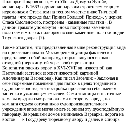
Подворье Покровского, «что Убогих Дому за Яузой»,
монастыря. В 1683 году монастырским строителем старцем
иеромонахом Стефаном на тесном участке ниже Тиунской
палаты «что прежде был Приказ Большой Приход», у церкви
Спаса Смоленского, построены «каменные полатки». В
данной грамоте упомянуты «ново построена каменная
полатка» и «того ж подворья позади каменные полатки подле
Тиунского двора» (7).
Также отметим, что представленная выше реконструкция вида
на приказные палаты Москворецкой улицы фактически
представляет собой панораму, открывавшуюся из окон
отводной (перекинутой через ров) стрельницы
Константиновских ворот, в XVI-XVII вв. известной как
Пыточный застенок (воспет известной картиной
Аполлинария Васнецова). Как писал Забелин: «Заключая в
себе тюремные помещения для пыток в целях тогдашнего
судопроизводства, эта постройка прославила себя именем
застенка в ужасающем смысле». Сами темницы и пыточные
камеры вряд ли смотрели окнами в сторону города, но
комната отдыха сотрудников судопроизводительного
учреждения вполне могла иметь за окном эту духоподъёмную
панораму. За крышами домов начиналась Варварка, дорога на
восток — к Государеву тюремному двору и далее, в Сибирь.