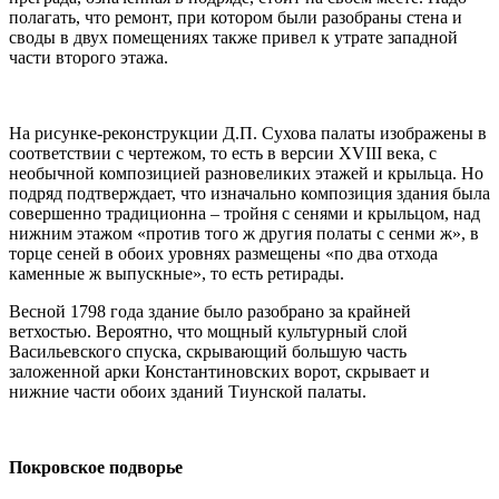
полагать, что ремонт, при котором были разобраны стена и
своды в двух помещениях также привел к утрате западной
части второго этажа.
На рисунке-реконструкции Д.П. Сухова палаты изображены в
соответствии с чертежом, то есть в версии XVIII века, с
необычной композицией разновеликих этажей и крыльца. Но
подряд подтверждает, что изначально композиция здания была
совершенно традиционна – тройня с сенями и крыльцом, над
нижним этажом «против того ж другия полаты с сенми ж», в
торце сеней в обоих уровнях размещены «по два отхода
каменные ж выпускные», то есть ретирады.
Весной 1798 года здание было разобрано за крайней
ветхостью. Вероятно, что мощный культурный слой
Васильевского спуска, скрывающий большую часть
заложенной арки Константиновских ворот, скрывает и
нижние части обоих зданий Тиунской палаты.
Покровское подворье