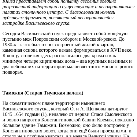
Книга представляет собой попытку сведения воедино
разрозненной информации о существующих и несохранившихся
палатах столичного центра. С благословения коллеги
публикуем фрагмент, посвященный несохранившейся
застройке Васильевского спуска.
Сегодня Васильевский спуск представляет собой мощёную
пустыню меж Покровским собором и Москвой-рекою. До
1930-х гг. это был тесно застроенный жилой квартал,
каменная основа которого начала формироваться в XVII веке.
К концу столетия здесь располагалось два храма и как
минимум четыре кирпичных дома – два крупных казённых и
два небольших на территории малоизвестного монастырского
подворья.
Таможня (Старая Тиунская палата)
На схематическом плане территории нынешнего
Васильевского спуска, который О. и А. Щенковы датируют
1645-1654 годами (1), недалеко от церкви Спаса Смоленского
и ровно напротив Константиновской башни Кремля, показано
большое здание Таможни. Возможно, оно было построено у
Константиновских ворот, когда они ещё были проездными, и
стояло не в глубине квартала, а в начале Великой улицы. На