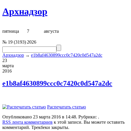
Архнадзор
пятница
7
августа
№
19
(
3193
)
2026
Архнадзор
→
e1b8af4630899ccc0c7420c0d547a2dc
23
марта
2016
e1b8af4630899ccc0c7420c0d547a2dc
Распечатать статью
Опубликовано 23 марта 2016 в 14:48. Рубрики: .
RSS лента комментариев
к этой записи. Вы можете оставить
комментарий. Трекбеки закрыты.