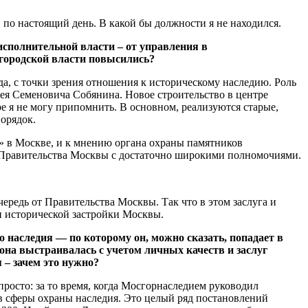
 и по настоящий день. В какой бы должности я не находился.
 исполнительной власти – от управления в
 городской власти повысились?
да, с точки зрения отношения к историческому наследию. Роль
ея Семеновича Собянина. Новое строительство в центре
е я не могу припомнить. В основном, реализуются старые,
порядок.
ма» в Москве, и к мнению органа охраны памятников
нт Правительства Москвы с достаточно широкими полномочиями.
ередь от Правительства Москвы. Так что в этом заслуга и
 и исторической застройки Москвы.
 наследия — по которому он, можно сказать, попадает в
она выстраивалась с учетом личных качеств и заслуг
 – зачем это нужно?
просто: за то время, когда Мосгорнаследием руководил
в сферы охраны наследия. Это целый ряд постановлений