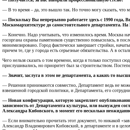
— В то время – да, это вышло так. Но точно могу сказать, что м
— Поскольку Вы непрерывно работаете здесь с 1990 года, В
Москомархитектуре до самостоятельного департамента. На 
— Конечно. Надо учитывать, что изменилось время. Москва нач
госоргана охраны памятников существенно повысилась, в посл
минимизировано. Город фактически завершает стройки, начаты
причем те, где у города есть серьезные обязательства. А в ост
Чего нельзя сказать о том времени, когда я только поступил с
прислушивались, но приоритет был за строительством. Постеп
— Значит, заслуга в этом не департамента, а каких-то высш
— Решения принимаются совместно, Департамент ведь не может 
взвешенной городской политики, и Департамента, его сотрудни
— Новая конфигурация, которую закрепляет опубликован
зависимость от Департамента культуры, или вынужден согл
Александра Кибовского, в момент его несколько неожиданног
— Если внимательно прочитать этот документ, то никакой «зав
Александр Владимирович Кибовский, в департаменте и в цело