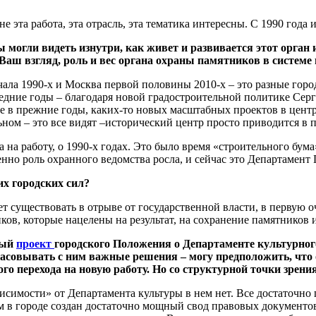
не эта работа, эта отрасль, эта тематика интересны. С 1990 года
ы могли видеть изнутри, как живет и развивается этот орган
Ваш взгляд, роль и вес органа охраны памятников в системе
ала 1990-х и Москва первой половины 2010-х – это разные горо
едние годы – благодаря новой градостроительной политике Серг
е в прежние годы, каких-то новых масштабных проектов в центр
альном – это все видят –исторический центр просто приводится в 
юда на работу, о 1990-х годах. Это было время «строительного бу
енно роль охранного ведомства росла, и сейчас это Департаме
их городских сил?
существовать в отрыве от государственной власти, в первую оч
ков, которые нацелены на результат, на сохранение памятников
ный
проект
городского Положения о Департаменте культурного
асовывать с ним важные решения – могу предположить, что 
о перехода на новую работу. Но со структурной точки зрения
исимости» от Департамента культуры в нем нет. Все достаточно 
м в городе создан достаточно мощный свод правовых документо