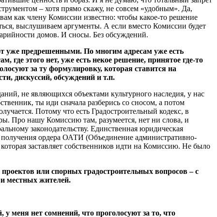
трументом – хотя прямо скажу, не совсем «удобным». Да,
вам как члену Комиссии известно: чтобы какое-то решение
ться, выслушиваем аргументы. А если вместо Комиссии будет
варийности домов. И сносы. Без обсуждений.
ают уже предрешенными. По многим адресам уже есть
 где этого нет, уже есть некое решение, принятое где-то
олосуют за ту формулировку, которая ставится на
и, дискуссий, обсуждений и т.п.
даний, не являющихся объектами культурного наследия, у нас
твенник, ты иди сначала разберись со сносом, а потом
олучается. Потому что есть Градостроительный кодекс, в
ы. Про нашу Комиссию там, разумеется, нет ни слова, и
еральному законодательству. Единственная юридическая
ля получения ордера ОАТИ (Объединение административно-
 которая заставляет собственников идти на Комиссию. Не было
е проектов или спорных градостроительных вопросов – с
 и местных жителей.
у меня нет сомнений, что проголосуют за то, что