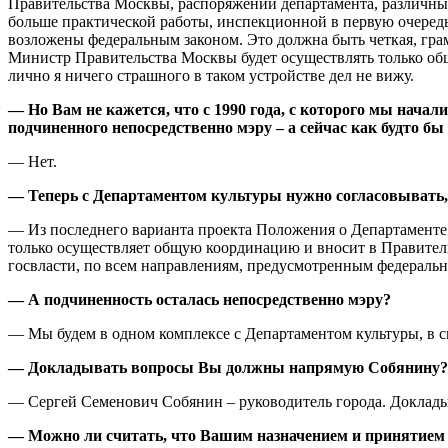
Правительства Москвы, распоряжений департамента, различных 
больше практической работы, инспекционной в первую очередь
возложены федеральным законом. Это должна быть четкая, гра
Министр Правительства Москвы будет осуществлять только об
лично я ничего страшного в таком устройстве дел не вижу.
— Но Вам не кажется, что с 1990 года, с которого мы начал
подчиненного непосредственно мэру – а сейчас как будто б
— Нет.
— Теперь с Департаментом культуры нужно согласовывать,
— Из последнего варианта проекта Положения о Департаменте 
только осуществляет общую координацию и вносит в Правител
госвласти, по всем направлениям, предусмотренным федеральны
— А подчиненность осталась непосредственно мэру?
— Мы будем в одном комплексе с Департаментом культуры, в 
— Докладывать вопросы Вы должны напрямую Собянину?
— Сергей Семенович Собянин – руководитель города. Доклады
— Можно ли считать, что Вашим назначением и принятием