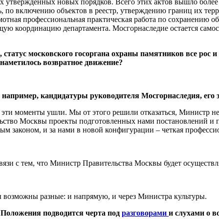
утвержденных новых порядков. Всего этих актов вышло более 30
, по включению объектов в реестр, утверждению границ их терри
мотная профессиональная практическая работа по сохранению об
щую координацию департамента. Мосгорнаследие остается самос
и, статус московского госоргана охраны памятников все рос и
ы наметилось возвратное движение?
 например, кандидатуры руководителя Мосгорнаследия, его
эти моменты ушли. Мы от этого решили отказаться, Министр не
ьство Москвы проекты подготовленных нами постановлений и пр
м законом, и за нами в новой конфигурации – четкая профессио
связи с тем, что Министр Правительства Москвы будет осущест
 возможны разные: и напрямую, и через Министра культуры.
 Положения подводится черта под
разговорами
и слухами о 