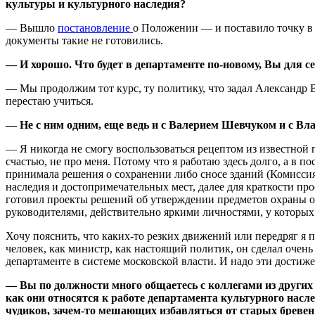
культуры и культурного наследия?
— Вышло
постановление
о Положении — и поставило точку в 
документы такие не готовились.
— И хорошо. Что будет в департаменте по-новому, Вы для с
— Мы продолжим тот курс, ту политику, что задал Александр 
перестаю учиться.
— Не с ним одним, еще ведь и с Валерием Шевчуком и с 
— Я никогда не смогу воспользоваться рецептом из известной п
счастью, не про меня. Потому что я работаю здесь долго, а в 
принимала решения о сохранении либо сносе зданий (Комиссия
наследия и достопримечательных мест, далее для краткости про
готовил проекты решений об утверждении предметов охраны о
руководителями, действительно яркими личностями, у которы
Хочу пояснить, что каких-то резких движений или передряг я 
человек, как министр, как настоящий политик, он сделал оче
департаменте в системе московской власти. И надо эти достиже
— Вы по должности много общаетесь с коллегами из други
как они относятся к работе департамента культурного нас
чудиков, зачем-то мешающих избавляться от старых бревен