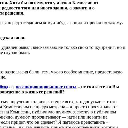
ии. Хотя бы потому, что у членов Комиссии из
дкости того или иного здания, а значит, и о
ти решения.
ы я перед заседанием кому-нибудь звонил и просил по такому-
одская воля.
 удивлен бывал: высказываю не только свою точку зрения, но и
ие случаи были.
то разногласия были, тем, у кого особое мнение, предоставляю
ние.
бход
ее,
несанкционированные сносы
– не считаете ли Вы
роведение в жизнь ее решений?
му поручение ставить к стенке всех, кто допускает что-то
та Комиссия им не предусмотрена – и просто просчитывают
аз на Комиссии, публичную шумиху, засветку в публичном
конечно, думают, просчитывают — идти или не идти на
 если придет, что он сделает? Я пытаюсь представить –
орит мне – вы там давайте, прижмите собственника, который