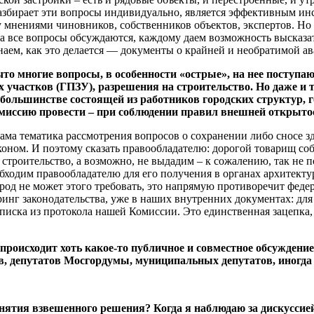
разбирает эти вопросы индивидуально, является эффективным инс
 мнениями чиновников, собственников объектов, экспертов. Но 
гда все вопросы обсуждаются, каждому даем возможность высказа
знаем, как это делается — документы о крайней и необратимой а
что многие вопросы, в особенности «острые», на нее поступ
астков (ГПЗУ), разрешения на строительство. Но даже и там,
большинстве состоящей из работников городских структур, г
миссию провести – при соблюдении правил внешней открытост
ама тематика рассмотрения вопросов о сохранении либо сносе з
оном. И поэтому сказать правообладателю: дорогой товарищ собс
строительство, а возможно, не выдадим – к сожалению, так не п
ходим правообладателю для его получения в органах архитектур
ород не может этого требовать, это напрямую противоречит фед
инг законодательства, уже в наших внутренних документах: д
писка из протокола нашей Комиссии. Это единственная зацепка,
происходит хоть какое-то публичное и совместное обсуждени
ов, депутатов Мосгордумы, муниципальных депутатов, иногда
тия взвешенного решения? Когда я наблюдаю за дискуссией, 