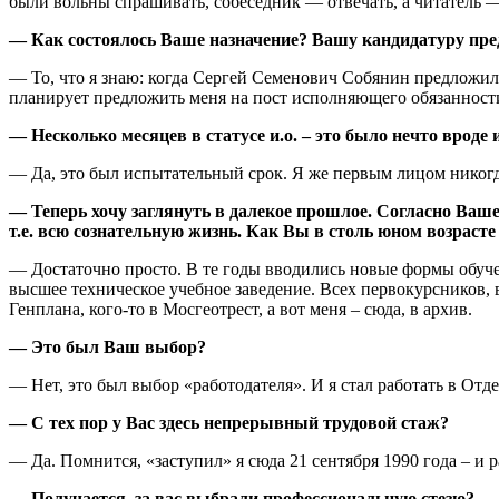
были вольны спрашивать, собеседник — отвечать, а читатель 
— Как состоялось Ваше назначение? Вашу кандидатуру пре
— То, что я знаю: когда Сергей Семенович Собянин предложи
планирует предложить меня на пост исполняющего обязанности 
— Несколько месяцев в статусе и.о. – это было нечто вроде
— Да, это был испытательный срок. Я же первым лицом никогд
— Теперь хочу заглянуть в далекое прошлое. Согласно Ваш
т.е. всю сознательную жизнь. Как Вы в столь юном возрасте 
— Достаточно просто. В те годы вводились новые формы обучен
высшее техническое учебное заведение. Всех первокурсников,
Генплана, кого-то в Мосгеотрест, а вот меня – сюда, в архив.
— Это был Ваш выбор?
— Нет, это был выбор «работодателя». И я стал работать в О
— С тех пор у Вас здесь непрерывный трудовой стаж?
— Да. Помнится, «заступил» я сюда 21 сентября 1990 года – и р
— Получается, за вас выбрали профессиональную стезю?