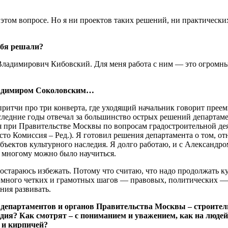
этом вопросе. Но я ни проектов таких решений, ни практически
ебя решали?
Владимирович Кибовский. Для меня работа с ним — это огромный
Владимиром Соколовским…
ритчи про три конверта, где уходящий начальник говорит преемни
последние годы отвечал за большинство острых решений департам
 при Правительстве Москвы по вопросам градостроительной дея
сто Комиссия – Ред.). Я готовил решения департамента о том, от
бъектов культурного наследия. Я долго работаю, и с Александ
х многому можно было научиться.
постараюсь избежать. Потому что считаю, что надо продолжать 
нь много четких и грамотных шагов — правовых, политических —
ния развивать.
х департаментов и органов Правительства Москвы – строит
ледия? Как смотрят – с пониманием и уважением, как на люд
 и кирпичей?