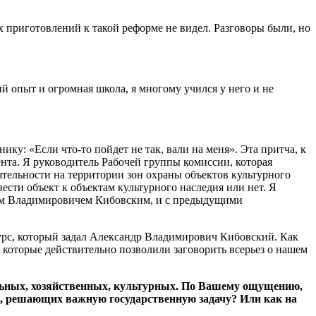
х приготовлений к такой реформе не видел. Разговоры были, но
 опыт и огромная школа, я многому учился у него и не
ку: «Если что-то пойдет не так, вали на меня». Эта притча, к
ента. Я руководитель Рабочей группы комиссии, которая
тельности на территории зон охраны объектов культурного
нести объект к объектам культурного наследия или нет. Я
ром Владимировичем Кибовским, и с предыдущими
курс, который задал Александр Владимирович Кибовский. Как
 которые действительно позволили заговорить всерьез о нашем
ельных, хозяйственных, культурных. По Вашему ощущению,
ей, решающих важную государственную задачу? Или как на