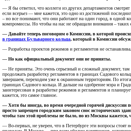
— Я бы ответил, что коллеги из других департаментов смотрят
если всерьез — мне кажется, это одно из достижений последних
– но все понимают, что они работают на один город, в одной к
компромиссы. Но чтобы на нас не обращали внимания – таких с
— Давайте теперь поговорим о Комиссии, в которой происход
в границах Бульварного кольца
, который в Комиссии обсу
— Разработка проектов режимов и регламентов не останавливал
— Но как официальный документ они не приняты.
— Не приняты. Это очень серьезный и сложный документ, там б
продолжать разработку регламентов в границах Садового кольц
завершаем, переходим уже к окраинным территориям. По итога
границах Садового кольца. И дальше на одобрение мэра и Град
заинтересован в разработке режимов и регламентов и планируе
кажется, это самое главное.
— Хотя бы иногда, во время очередной горячей дискуссии по
просто запрещен городским законом снос исторических здан
чтобы там этой проблемы не было, но из Москвы кажется, 
— Во-первых, не уверен, что в Петербурге эти вопросы стоят 
правилам. В Москве — при всем обилии памятников, историческ