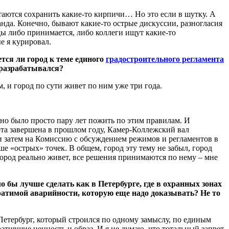
ытаются сохранить какие-то кирпичи… Но это если в шутку. А
анда. Конечно, бывают какие-то острые дискуссии, разногласия
оды либо принимается, либо коллеги ищут какие-то
е я курировал.
ется ли город к теме единого
градостроительного регламента
 разрабатывался?
 и город по сути живет по ним уже три года.
ено было просто пару лет пожить по этим правилам. И
ота завершена в прошлом году, Камер-Коллежский вал
и затем на Комиссию с обсуждением режимов и регламентов в
е «острых» точек. В общем, город эту тему не забыл, город
город реально живет, все решения принимаются по нему – мне
о бы лучше сделать как в Петербурге, где в охранных зонах
братимой аварийности, которую еще надо доказывать? Не то
 Петербург, который строился по одному замыслу, по единым
атившие ценность и образ. И я не думаю, что тотальный запрет