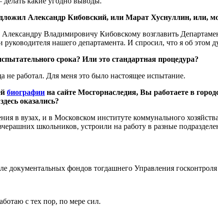
— делать какие угодно выводы.
дложил Александр Кибовский, или Марат Хуснуллин, или, м
л Александру Владимировичу Кибовскому возглавить Департамен
руководителя нашего департамента. И спросил, что я об этом ду
 испытательного срока? Или это стандартная процедура?
а не работал. Для меня это было настоящее испытание.
ей
биографии
на сайте Мосгорнаследия, Вы работаете в городс
здесь оказались?
ия в вузах, и в Московском институте коммунального хозяйства 
 вчерашних школьников, устроили на работу в разные подразде
тделе документальных фондов тогдашнего Управления госконтрол
аботаю с тех пор, по мере сил.