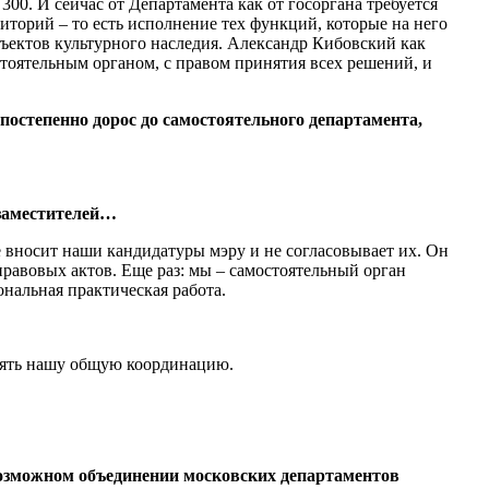
0. И сейчас от Департамента как от госоргана требуется
торий – то есть исполнение тех функций, которые на него
ъектов культурного наследия. Александр Кибовский как
тоятельным органом, с правом принятия всех решений, и
 постепенно дорос до самостоятельного департамента,
 заместителей…
 вносит наши кандидатуры мэру и не согласовывает их. Он
авовых актов. Еще раз: мы – самостоятельный орган
нальная практическая работа.
влять нашу общую координацию.
возможном объединении московских департаментов