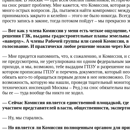
на снос решит проблему. Мне кажется, что Комиссия, которая 
много острых вопросов. Да, пытаемся найти компромисс между
принималось закрыто и келейно – этого не было никогда. Все
просто запись в законе, тогда потоком пойдут – мы прекрасно 
— Вот как у члена Комиссии у меня есть четкое ощущение, 
решения ГЗК, выданы градостроительные планы земельных уч
«наверху». А члены Рабочей группы или самой Комиссии, в 
голосование. И практически любое решение можно через Ко
— Мне придется напомнить, что, к сожалению, и Комиссия, и с
не предусмотрена, не урегулирована ни одним федеральным зак
приходи, и мы, возможно, тебе выдадим ГПЗУ и разрешение на 
котором прописаны ГПЗУ и перечень документов, который необ
обязать кого-то обращаться первым делом в нее невозможно. Г
возможность, которую мы нашли, проведя тщательный монитор
технических инспекций Москвы – Ред.) на снос обязательна вы
бы ее — туда вообще бы никто не ходил.
— Сейчас Комиссия является единственной площадкой, где 
участием представителей власти, общественности, эксперт
— Ну, мы старались.
— Но является ли Комиссия полноценным органом для приня