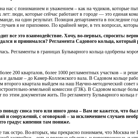
 на нас с пониманием и уважением – как на чудиков, которые п
 лет: люди, которые сейчас работают в городе — это единая ком
оманде, на один результат. Позиция департамента в последние г
лучаев я не припомню. По крайней мере, в тех вопросах, которы
ит все это взаимодействие. Хочу, во-первых, спросить: верн
ждался и принимался? Регламента Садового кольца, который
ась. Регламенты в границах Бульварного кольца одобрены мэром,
олее 200 кварталов, более 1000 регламентных участков – и реш
а и дальше – до Камер-Коллежского вала. В Садовом кольце раб
м второго квартала выйдем на наш Научно-методический совет 
остроительно-земельной комиссии (ГЗК). В Садовом кольце больш
т по этим документам жить. По регламенту Бульварного кольца 
 поводу сноса того или иного дома – Вам не кажется, что был
ий и сооружений, с оговоркой – за исключением случаев нео
что градус кипения там пониже.
не так остро. Во-вторых, мы прекрасно понимаем, что Москва не
ой застройки – есть и рядовые объекты, и перестроенные, и утр