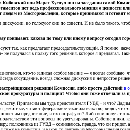
 Кибовский или Марат Хуснуллин на заседании самой Комисс
ментов нет ведь профессионального мнения о ценности или ре
ют людям из Мосгорнаследия, которые принимают и готовят э
дискуссии, но голосуют они по совести. И не было такого, чтоб
разу понимают, какова по тому или иному вопросу сегодня гор
суют так, как предлагает председательствующий. Я помню, даже
» не получался в пользу того решения, которое я предлагал. Так
азногласия, кто-то записал особое мнение — я всегда сообщаю, ч
 Всегда обсуждение, всегда сложная дискуссия и непростое реше
застройщиками решений Комиссии, либо просто действий
в о
ской прокуратуры и полиции? Чтобы они тоже отвечали за п
льству. Пригласим мы туда представителя ГУВД – и что? Дадим е
грамотные, читают федеральное законодательство, видят, что э
ыпишет им предписание, и их оштрафуют? Либо они получат отк
конодательством эти вопросы не урегулированы. Собственники, 
ру, полковника из ГУВД – сомневаюсь, правда, что он придет, а
 я сижу на комиссии, и какой-то деятель из Мосгорнаследия гов