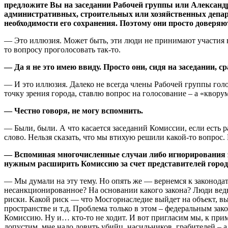
предложите Вы на заседании Рабочей группы или Александр
административных, строительных или хозяйственных департа
необходимости его сохранения. Поэтому они просто доверя
— Это иллюзия. Может быть, эти люди не принимают участия в 
то вопросу проголосовать так-то.
— Да я не это имею ввиду. Просто они, сидя на заседании, с
— И это иллюзия. Далеко не всегда члены Рабочей группы голо
точку зрения города, ставлю вопрос на голосование – а «кворум
— Честно говоря, не могу вспомнить.
— Были, были. А что касается заседаний Комиссии, если есть р
слово. Нельзя сказать, что мы втихую решили какой-то вопрос.
— Вспоминая многочисленные случаи либо игнорирования 
нужным расширить Комиссию за счет представителей город
— Мы думали на эту тему. Но опять же — вернемся к законодате
несанкционированное? На основании какого закона? Люди ведь 
риски. Какой риск — что Мосгорнаследие выйдет на объект, в
пространстве и т.д. Проблема только в этом – федеральным за
Комиссию. Ну и… кто-то не ходит. И вот пригласим мы, к приме
допустим, мне надо ловить убийц, насильников, грабителей – а