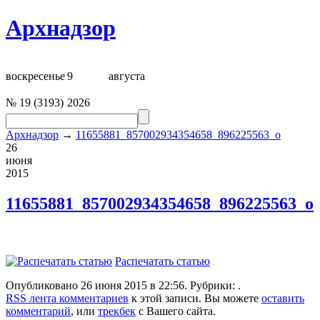
Архнадзор
воскресенье
9
августа
№
19
(
3193
)
2026
Архнадзор
→
11655881_857002934354658_896225563_o
26
июня
2015
11655881_857002934354658_896225563_o
Распечатать статью
Опубликовано 26 июня 2015 в 22:56. Рубрики: .
RSS лента комментариев
к этой записи. Вы можете
оставить
комментарий
, или
трекбек
с Вашего сайта.