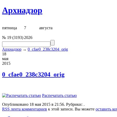
Архнадзор
пятница
7
августа
№
19
(
3193
)
2026
Архнадзор
→
0_cfae0_238c3204_orig
18
мая
2015
0_cfae0_238c3204_orig
Распечатать статью
Опубликовано 18 мая 2015 в 21:56. Рубрики: .
RSS лента комментариев
к этой записи. Вы можете
оставить к