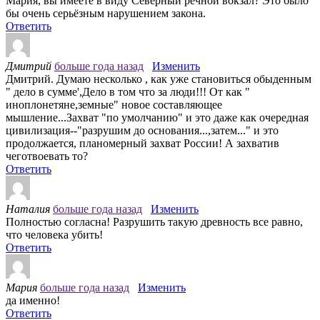
Мария, вы имеете в виду Северный речной вокзал? Это было
бы очень серьёзным нарушением закона.
Ответить
Дмитрий
больше года назад
Изменить
Дмитрий. Думаю несколько , как уже становиться обыденным
" дело в сумме',Дело в том что за люди!!! От как "
иноплонетяне,земные" новое составляющее
мышление...Захват "по умолчанию" и это даже как очередная
цивилизация--"разрушим до основания...,затем..." и это
продолжается, планомерный захват России! А захватив
чеготвоевать то?
Ответить
Наталия
больше года назад
Изменить
Полностью согласна! Разрушить такую древность все равно,
что человека убить!
Ответить
Мария
больше года назад
Изменить
да именно!
Ответить