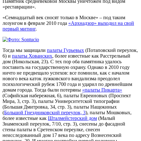
Памятник средневековой Москвы уничтожен под видом
«реставрации».
«Семнадцатый век сносят только в Москве» – под таким
лозунгом в феврале 2010 года
«
Арх
надзор» выходил на свой
первый митинг
.
Тогда мы защищали
палаты Гурьевых
(Потаповский переулок,
6) и
палаты Хованских
, более известные как Расстрельный
дом (Никольская, 23). С тех пор оба памятника удалось
поставить на государственную охрану. Однако в 2010 году
ничто не предвещало успехов: все помнили, как с началом
нового века каток лужковского вандализма преодолел
психологический рубеж 1700 года и ударил по древнейшим
домам города. Тогда были потеряны
«палаты Пикарта»
(Софийская набережная, 6), палаты Евреиновых (Проспект
Мира, 3, стр. 3), палаты Университетской типографии
(Большая Дмитровка, 34, стр. 3), палаты Нащокиных
(
Большой Гнездниковский переулок, 3
), палаты Мошковых,
более известные как
Шталмейстерский дом
(Малый
Знаменский переулок, 7/10, стр. 3), снесены до фасадной
стены палаты в Сретенском переулке, снесен
неисследованный дом 17 века по адресу Вознесенский
переулок, 20. И многие постройки первой половины –