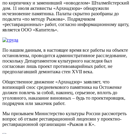
по кирпичику и заменивший «новоделом» Шталмейстерский
дом. 11 июля активисты «
Арх
надзора» обнаружили
исчезновение памятника. Палаты скрытно разобраны до
подклета «по методу Рыжова». Подрядчиком
«реставрационных» работ, согласно информационному щиту,
является ООО «Капитель».
По нашим данным, в настоящее время все работы на объекте
остановлены, проводится административное расследование,
поскольку Департаментом культурного наследия был
согласован лишь проект противоаварийных работ, не
предполагавший демонтажа стен XVII века.
Общественное движение «
Арх
надзор» заявляет, что
вопиющий снос средневекового памятника на Остоженке
должен повлечь за собой, наконец, серьезное, вплоть до
уголовного, наказание виновных – будь то проектировщик,
подрядчик или заказчик работ.
Мы призываем Министерство культуры России рассмотреть
вопрос об отзыве реставрационной лицензии у проектно-
реставрационной организации «Рыжов и К».