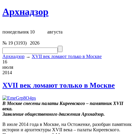
Архнадзор
понедельник
10
августа
№
19
(
3193
)
2026
Архнадзор
→
XVII век ломают только в Москве
16
июля
2014
XVII век ломают только в Москве
В Москве снесены палаты Киреевского – памятник XVII
века.
Заявление общественного движения
Арх
надзор.
В июле 2014 года в Москве, на Остоженке, разобран памятник
истории и архитектуры XVII века – палаты Киреевского.