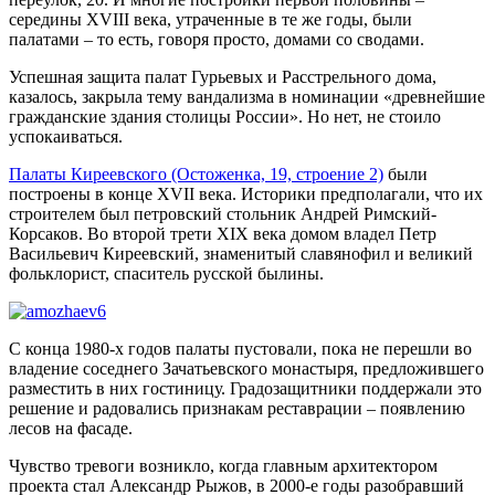
середины XVIII века, утраченные в те же годы, были
палатами – то есть, говоря просто, домами со сводами.
Успешная защита палат Гурьевых и Расстрельного дома,
казалось, закрыла тему вандализма в номинации «древнейшие
гражданские здания столицы России». Но нет, не стоило
успокаиваться.
Палаты Киреевского (Остоженка, 19, строение 2)
были
построены в конце XVII века. Историки предполагали, что их
строителем был петровский стольник Андрей Римский-
Корсаков. Во второй трети XIX века домом владел Петр
Васильевич Киреевский, знаменитый славянофил и великий
фольклорист, спаситель русской былины.
С конца 1980-х годов палаты пустовали, пока не перешли во
владение соседнего Зачатьевского монастыря, предложившего
разместить в них гостиницу. Градозащитники поддержали это
решение и радовались признакам реставрации – появлению
лесов на фасаде.
Чувство тревоги возникло, когда главным архитектором
проекта стал Александр Рыжов, в 2000-е годы разобравший