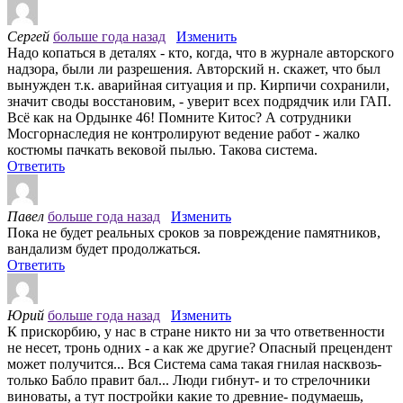
Сергей
больше года назад
Изменить
Надо копаться в деталях - кто, когда, что в журнале авторского
надзора, были ли разрешения. Авторский н. скажет, что был
вынужден т.к. аварийная ситуация и пр. Кирпичи сохранили,
значит своды восстановим, - уверит всех подрядчик или ГАП.
Всё как на Ордынке 46! Помните Китос? А сотрудники
Мосгорнаследия не контролируют ведение работ - жалко
костюмы пачкать вековой пылью. Такова система.
Ответить
Павел
больше года назад
Изменить
Пока не будет реальных сроков за повреждение памятников,
вандализм будет продолжаться.
Ответить
Юрий
больше года назад
Изменить
К прискорбию, у нас в стране никто ни за что ответвенности
не несет, тронь одних - а как же другие? Опасный прецендент
может получится... Вся Система сама такая гнилая насквозь-
только Бабло правит бал... Люди гибнут- и то стрелочники
виноваты, а тут постройки какие то древние- подумаешь,