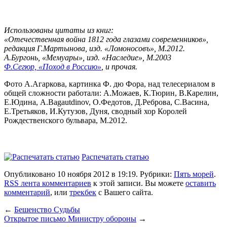
Использованы цитаты из книг:
«Отечественная война 1812 года глазами современников»,
редакция Г.Мартынова, изд. «Ломоносовъ», М.2012.
А.Бургонь, «Мемуары», изд. «Наследие», М.2003
Ф.Сегюр, «Поход в Россию»
, и прочая.
Фото А.Агаркова, картинка Ф. дю Фора, над телесериалом в
общей сложности работали: А.Можаев, К.Тюрин, В.Карелин,
Е.Юдина, A.Bagautdinov, О.Федотов, Д.Реброва, С.Васина,
Е.Третьяков, И.Кутузов, Дуня, сводный хор Королей
Рождественского бульвара, М.2012.
Распечатать статью
Опубликовано 10 ноября 2012 в 19:19. Рубрики:
Пять морей
.
RSS лента комментариев
к этой записи. Вы можете
оставить
комментарий
, или
трекбек
с Вашего сайта.
←
Бешенство Судьбы
Открытое письмо Министру обороны
→