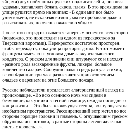
яйцами) двух пойманных русских поджигателей и, погоняя
ударами, заставляют бежать сквозь пламя. В это время дома на
улице рушатся прямо на экипаж: «В один миг все было
уничтожено, не исключая возниц; мы не пробовали даже и
разыскивать их, но очень сожалели о яйцах».
После этого отряд оказывается запертым огнем со всех сторон
(возможно, это происходит на одном из перекрестков за
Тверскими воротами). Перекресток достаточно просторен,
чтобы переждать, пока улица прогорит дотла. В этот момент
французы замечают в угловом доме лавку итальянского
кондитера. С риском для жизни они штурмуют ее и находят
«разного рода засахаренные фрукты, ликеры, большое
количество сахара». Соорудив шалаш средь разгула стихии,
герои Франции три часа развлекаются приготовлением
оладьев с вареньем на огне Большого пожара.
Русские наблюдатели предлагают альтернативный взгляд на
происходящее. «Во всю осеннюю ночь мы сидели в
безмолвии, как узники в тесной темнице, ожидая последнего
конца жизни… Это была клокочущая геенна, волнующаяся на
необъятном пространстве. Рассвирепевший ветр метал во все
стороны горящие головни и пламень. С оглушающим треском
обрушивались потолки, в разные стороны летели железные
листы с кровель…».