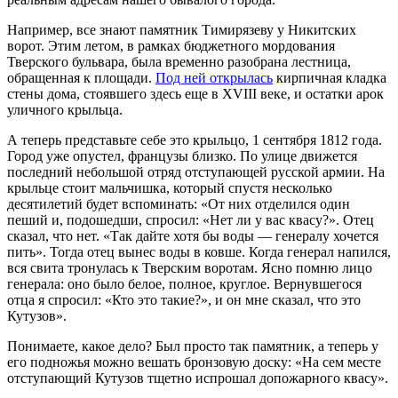
Например, все знают памятник Тимирязеву у Никитских
ворот. Этим летом, в рамках бюджетного мордования
Тверского бульвара, была временно разобрана лестница,
обращенная к площади.
Под ней открылась
кирпичная кладка
стены дома, стоявшего здесь еще в XVIII веке, и остатки арок
уличного крыльца.
А теперь представьте себе это крыльцо, 1 сентября 1812 года.
Город уже опустел, французы близко. По улице движется
последний небольшой отряд отступающей русской армии. На
крыльце стоит мальчишка, который спустя несколько
десятилетий будет вспоминать: «От них отделился один
пеший и, подошедши, спросил: «Нет ли у вас квасу?». Отец
сказал, что нет. «Так дайте хотя бы воды — генералу хочется
пить». Тогда отец вынес воды в ковше. Когда генерал напился,
вся свита тронулась к Тверским воротам. Ясно помню лицо
генерала: оно было белое, полное, круглое. Вернувшегося
отца я спросил: «Кто это такие?», и он мне сказал, что это
Кутузов».
Понимаете, какое дело? Был просто так памятник, а теперь у
его подножья можно вешать бронзовую доску: «На сем месте
отступающий Кутузов тщетно испрошал допожарного квасу».