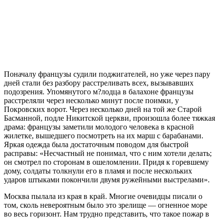
Поначалу французы судили поджигателей, но уже через пару
дней стали без разбору расстреливать всех, вызывавших
подозрения. Упомянутого м?лодца в балахоне французы
расстреляли через несколько минут после поимки, у
Покровских ворот. Через несколько дней на той же Старой
Басманной, подле Никитской церкви, произошла более тяжкая
драма: французы заметили молодого человека в красной
жилетке, вышедшего посмотреть на их марш с барабанами.
Яркая одежда была достаточным поводом для быстрой
расправы: «Несчастный не понимал, что с ним хотели делать;
он смотрел по сторонам в ошеломлении. Придя к горевшему
дому, солдаты толкнули его в пламя и после нескольких
ударов штыками покончили двумя ружейными выстрелами».
Москва пылала из края в край. Многие очевидцы писали о
том, сколь невероятным было это зрелище — огненное море
во весь горизонт. Нам трудно представить, что такое пожар в