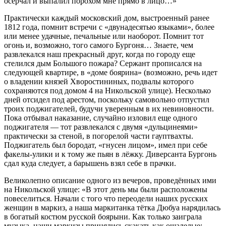
осерчал и выпалил порохом мне прямо в лицо…»
Практически каждый московский дом, выстроенный ранее
1812 года, помнит встречи с «двунадесятью языками», более
или менее удачные, печальные или наоборот. Помнит тот
огонь и, возможно, того самого Бургоня… Знаете, чем
развлекался наш прекрасный друг, когда по городу еще
стелился дым Большого пожара? Сержант прописался на
следующей квартире, в «доме боярина» (возможно, речь идет
о владении князей Хворостининых, подвалы которого
сохраняются под домом 4 на Никольской улице). Несколько
дней отсидел под арестом, поскольку самовольно отпустил
троих поджигателей, будучи уверенным в их невиновности.
Пока отбывал наказание, случайно изловил еще одного
поджигателя — тот развлекался с двумя «дульцинеями»
практически за стеной, в погорелой части гауптвахты.
Поджигатель был бородат, «гнусен лицом», имел при себе
факелы-улики и к тому же пьян в лёжку. Диверсанта Бургонь
сдал куда следует, а барышень взял себе в прачки.
Великолепно описание одного из вечеров, проведённых ими
на Никольской улице: «В этот день мы были расположены
повеселиться. Начали с того что переодели наших русских
женщин в маркиз, а наша маркитанка тётка Дюбуа нарядилась
в богатый костюм русской боярыни. Как только заиграла
музыка, наши маркизы принялись скакать как ошалелые: