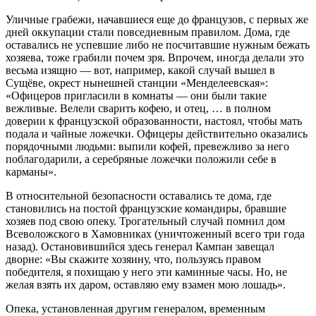
Уличные грабежи, начавшиеся еще до французов, с первых же
дней оккупации стали повседневным правилом. Дома, где
оставались не успевшие либо не посчитавшие нужным бежать
хозяева, тоже грабили почем зря. Впрочем, иногда делали это
весьма изящно — вот, например, какой случай вышел в
Сущёве, окрест нынешней станции «Менделеевская»:
«Офицеров пригласили в комнаты — они были такие
вежливые. Велели сварить кофею, и отец, … в полном
доверии к французской образованности, настоял, чтобы мать
подала и чайные ложечки. Офицеры действительно оказались
порядочными людьми: выпили кофей, превежливо за него
поблагодарили, а серебряные ложечки положили себе в
карманы».
В относительной безопасности оставались те дома, где
становились на постой французские командиры, бравшие
хозяев под свою опеку. Трогательный случай помнил дом
Всеволожского в Хамовниках (уничтоженный всего три года
назад). Остановившийся здесь генерал Кампан завещал
дворне: «Вы скажите хозяину, что, пользуясь правом
победителя, я похищаю у него эти каминные часы. Но, не
желая взять их даром, оставляю ему взамен мою лошадь».
Опека, установленная другим генералом, временным