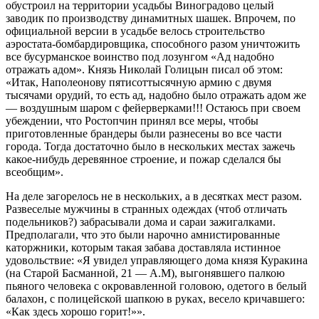
обустроил на территории усадьбы Виноградово целый
заводик по производству динамитных шашек. Впрочем, по
официальной версии в усадьбе велось строительство
аэростата-бомбардировщика, способного разом уничтожить
все бусурманское воинство под лозунгом «Ад надобно
отражать адом». Князь Николай Голицын писал об этом:
«Итак, Наполеонову пятисоттысячную армию с двумя
тысячами орудий, то есть ад, надобно было отражать адом же
— воздушным шаром с фейерверками!!! Остаюсь при своем
убеждении, что Ростопчин принял все меры, чтобы
приготовленные брандеры были разнесены во все части
города. Тогда достаточно было в нескольких местах зажечь
какое-нибудь деревянное строение, и пожар сделался бы
всеобщим».
На деле загорелось не в нескольких, а в десятках мест разом.
Развеселые мужчины в странных одеждах (чтоб отличать
подельников?) забрасывали дома и сараи зажигалками.
Предполагали, что это были нарочно амнистированные
каторжники, которым такая забава доставляла истинное
удовольствие: «Я увидел управляющего дома князя Куракина
(на Старой Басманной, 21 — А.М), выгонявшего палкою
пьяного человека с окровавленной головою, одетого в белый
балахон, с полицейской шапкою в руках, весело кричавшего:
«Как здесь хорошо горит!»».