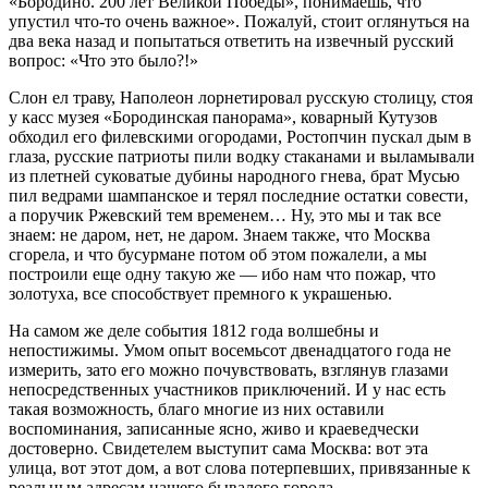
«Бородино. 200 лет Великой Победы», понимаешь, что
упустил что-то очень важное». Пожалуй, стоит оглянуться на
два века назад и попытаться ответить на извечный русский
вопрос: «Что это было?!»
Слон ел траву, Наполеон лорнетировал русскую столицу, стоя
у касс музея «Бородинская панорама», коварный Кутузов
обходил его филевскими огородами, Ростопчин пускал дым в
глаза, русские патриоты пили водку стаканами и выламывали
из плетней суковатые дубины народного гнева, брат Мусью
пил ведрами шампанское и терял последние остатки совести,
а поручик Ржевский тем временем… Ну, это мы и так все
знаем: не даром, нет, не даром. Знаем также, что Москва
сгорела, и что бусурмане потом об этом пожалели, а мы
построили еще одну такую же — ибо нам что пожар, что
золотуха, все способствует премного к украшенью.
На самом же деле события 1812 года волшебны и
непостижимы. Умом опыт восемьсот двенадцатого года не
измерить, зато его можно почувствовать, взглянув глазами
непосредственных участников приключений. И у нас есть
такая возможность, благо многие из них оставили
воспоминания, записанные ясно, живо и краеведчески
достоверно. Свидетелем выступит сама Москва: вот эта
улица, вот этот дом, а вот слова потерпевших, привязанные к
реальным адресам нашего бывалого города.