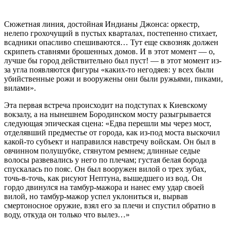
Сюжетная линия, достойная Индианы Джонса: оркестр,
нелепо грохочущий в пустых кварталах, постепенно стихает,
всадники опасливо спешиваются… Тут еще сквозняк должен
скрипеть ставнями брошенных домов. И в этот момент — о,
лучше бы город действительно был пуст! — в этот момент из-
за угла появляются фигуры «каких-то негодяев: у всех были
убийственные рожи и вооружены они были ружьями, пиками,
вилами».
Эта первая встреча происходит на подступах к Киевскому
вокзалу, а на нынешнем Бородинском мосту разыгрывается
следующая эпическая сцена: «Едва перешли мы через мост,
отделявший предместье от города, как из-под моста выскочил
какой-то субъект и направился навстречу войскам. Он был в
овчинном полушубке, стянутом ремнем; длинные седые
волосы развевались у него по плечам; густая белая борода
спускалась по пояс. Он был вооружен вилой о трех зубах,
точь-в-точь, как рисуют Нептуна, вышедшего из вод. Он
гордо двинулся на тамбур-мажора и нанес ему удар своей
вилой, но тамбур-мажор успел уклониться и, вырвав
смертоносное оружие, взял его за плечи и спустил обратно в
воду, откуда он только что вылез…»