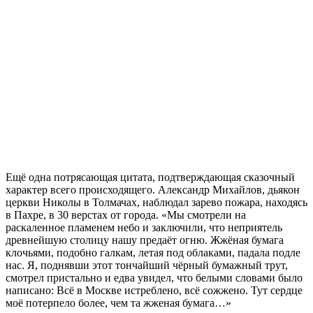
Ещё одна потрясающая цитата, подтверждающая сказочный
характер всего происходящего. Александр Михайлов, дьякон
церкви Николы в Толмачах, наблюдал зарево пожара, находясь
в Пахре, в 30 верстах от города. «Мы смотрели на
раскаленное пламенем небо и заключили, что неприятель
древнейшую столицу нашу предаёт огню. Жжёная бумага
клочьями, подобно галкам, летая под облаками, падала подле
нас. Я, поднявши этот тончайший чёрный бумажный трут,
смотрел пристально и едва увидел, что белыми словами было
написано: Всё в Москве истреблено, всё сожжено. Тут сердце
моё потерпело более, чем та жженая бумага…»