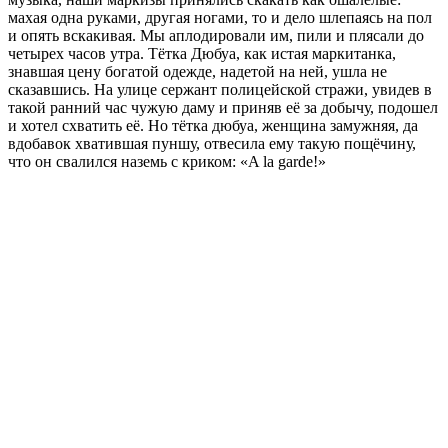
махая одна руками, другая ногами, то и дело шлепаясь на пол
и опять вскакивая. Мы аплодировали им, пили и плясали до
четырех часов утра. Тётка Дюбуа, как истая маркитанка,
знавшая цену богатой одежде, надетой на ней, ушла не
сказавшись. На улице сержант полицейской стражи, увидев в
такой ранний час чужую даму и приняв её за добычу, подошел
и хотел схватить её. Но тётка дюбуа, женщина замужняя, да
вдобавок хватившая пуншу, отвесила ему такую пощёчину,
что он свалился наземь с криком: «A la garde!»