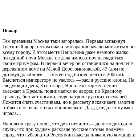
Пожар
Тем временем Москва таки загорелась. Первым вспыхнул
Гостиный двор, потом очаги возгорания начали множиться по
всему городу. В этом месте Наполеона даже немного жалко:
ни единой ночи Москва не дала императору насладиться
своим триумфом. В первый вечер он остановился на ночлег в
деревянном доме на Малой Дорогомиловской, 47 (дом не
дотянул до юбилея — снесен под бизнес-центр в 2006-м).
Выспаться императору не удалось — заели русские клопы. На
следующий день, 3 сентября, Наполеон торжественно
въезжает в Кремль, поднимается во дворец по Красному
крыльцу, болтает ногами, сидя на троне русских государей.
Ложится спать счастливым, но к рассвету вскакивает, заметив
отблески огня на стенах опочивальни. Да-да, недолго музыка
играла…
Наполеон сразу понял, что дело нечисто — до него доходили
слухи, что при худшем раскладе русские готовы поджечь
город, что губернатор Ростопчин выслал пожарную команду и