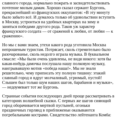
славного города, нормально пожрать и засвидетельствовать
почтение милым дамам. Хорошо сказал сержант Бургонь,
прекраснейший из французских оккупантов: «В эту минуту
было забыто всё. И думалось только об удовольствии вступить
в Москву, устроиться на удобных квартирах на зиму и
заняться победами другого рода. Таков уж характер
французского солдата — от сражений к любви, от любви — к
сражению».
Но мы с вами знаем, утехи какого рода уготовила Москва
непрошеным туристам. Потрясает, сколь стремительно было
разочарованье, сколь недолго играла музыка. В буквальном
смысле: «Мы были очень удивлены, не видя никого: хотя бы
какая-нибудь дамочка послушала нашу полковую музыку,
наигрывавшую мотив «победа наша!». Мы не знали
решительно, чему приписать эту полную тишину: этакий
славный город и вдруг молчаливый, угрюмый, пустой!
Слышен был только шум наших шагов, барабанов и музыки»,
— недоумевает тот же Бургонь.
Странные события последующих дней проще рассматривать в
категориях волшебной сказки. С первых же шагов сияющий
город оборачивается мертвой пустыней, огоньки
праздничных гирлянд в приближеньи оказываются
погребальными кострами. Свидетельство лейтенанта Комба: