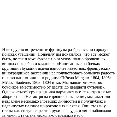
И вот дурно встреченные французы разбрелись по городу в
поисках утешений. Поначалу им показалось, что все, может
быть, не так плохо: буквально за углом полно брошенных
винных погребов и кладовок. «Написанные на бочках
крупными буквами имена наиболее известных французских
виноградников заставили нас почувствовать большую радость
и живо напомнили нам родину: Ch?teau Margaux 1804, 1805;
M?doc, Sauterne, 1803, 1804 и т.д. Мы нашли множество
бочонков вместимостью от десяти до двадцати бутылок».
Однако атмосферу праздника нарушают все те же треклятые
аборигены: «Несмотря на изрядное опьянение, мы заметили
невдалеке несколько зловещих личностей в полушубках и
надвинутых на глаза широкополых шляпах. Они стояли у
стены как статуи, скрестив руки на груди, и явно наблюдали
за нами. Эта сцена несколько отрезвила нас».