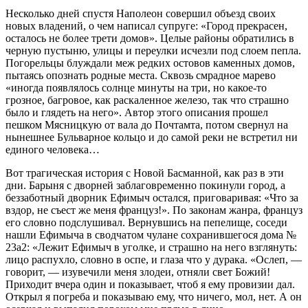
Несколько дней спустя Наполеон совершил объезд своих
новых владений, о чем написал супруге: «Город прекрасен,
осталось не более трети домов». Целые районы обратились в
черную пустыню, улицы и переулки исчезли под слоем пепла.
Погорельцы блуждали меж редких остовов каменных домов,
пытаясь опознать родные места. Сквозь смрадное марево
«иногда появлялось солнце минуты на три, но какое-то
грозное, багровое, как раскаленное железо, так что страшно
было и глядеть на него». Автор этого описания прошел
пешком Мясницкую от вала до Почтамта, потом свернул на
нынешнее Бульварное кольцо и до самой реки не встретил ни
единого человека…
Вот трагическая история с Новой Басманной, как раз в эти
дни. Барыня с дворней заблаговременно покинули город, а
беззаботный дворник Ефимыч остался, приговаривая: «Что за
вздор, не съест же меня француз!». По законам жанра, француз
его словно подслушивал. Вернувшись на пепелище, соседи
нашли Ефимыча в сводчатом чулане сохранившегося дома №
23а2: «Лежит Ефимыч в уголке, и страшно на него взглянуть:
лицо распухло, словно в оспе, и глаза что у дурака. «Ослеп, —
говорит, — изувечили меня злодеи, отняли свет Божий!
Приходит вчера один и показывает, чтоб я ему провизии дал.
Открыл я погреба и показываю ему, что ничего, мол, нет. А он