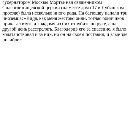
губернатором Москвы Мортье над священником
Спасоглинищевской церкви (на месте дома 17 в Лубянском
проезде) была несколько иного рода. На батюшку напали три
иноземца: «Видя, как меня жестоко били, тотчас обидчиков
приказал взять и каждому из них отрубить по руке, а на
другой день расстрелять. Благодарив его за спасение, я было
ходатайствовал и за них, но он на своем поставил, и злые зле
погибли».