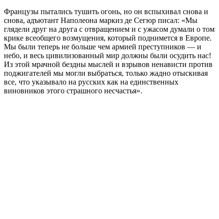
Французы пытались тушить огонь, но он вспыхивал снова и
снова, адъютант Наполеона маркиз де Сегюр писал: «Мы
глядели друг на друга с отвращением и с ужасом думали о том
крике всеобщего возмущения, который поднимется в Европе.
Мы были теперь не больше чем армией преступников — и
небо, и весь цивилизованный мир должны были осудить нас!
Из этой мрачной бездны мыслей и взрывов ненависти против
поджигателей мы могли выбраться, только жадно отыскивая
все, что указывало на русских как на единственных
виновников этого страшного несчастья».