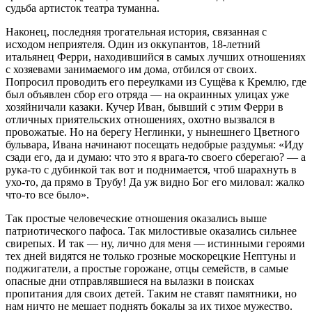
судьба артисток театра туманна.
Наконец, последняя трогательная история, связанная с
исходом неприятеля. Один из оккупантов, 18-летний
итальянец Ферри, находившийся в самых лучших отношениях
с хозяевами занимаемого им дома, отбился от своих.
Попросил проводить его переулками из Сущёва к Кремлю, где
был объявлен сбор его отряда — на окраинных улицах уже
хозяйничали казаки. Кучер Иван, бывший с этим Ферри в
отличных приятельских отношениях, охотно вызвался в
провожатые. Но на берегу Неглинки, у нынешнего Цветного
бульвара, Ивана начинают посещать недобрые раздумья: «Иду
сзади его, да и думаю: что это я врага-то своего сберегаю? — а
рука-то с дубинкой так вот и поднимается, чтоб шарахнуть в
ухо-то, да прямо в Трубу! Да уж видно Бог его миловал: жалко
что-то все было».
Так простые человеческие отношения оказались выше
патриотического пафоса. Так милостивые оказались сильнее
свирепых. И так — ну, лично для меня — истинными героями
тех дней видятся не только грозные москорецкие Нептуны и
поджигатели, а простые горожане, отцы семейств, в самые
опасные дни отправлявшиеся на вылазки в поисках
пропитания для своих детей. Таким не ставят памятники, но
нам ничто не мешает поднять бокалы за их тихое мужество.