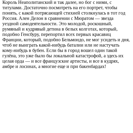
Король Неаполитанский и так далее, но бог с ними, с
титулами. Достаточно посмотреть на его портрет, чтобы
понять, с какой потрясающей стихией столкнулась в тот год
Россия. Ален Делон в сравнении с Мюратом — звезда
уездной самодеятельности. Это молодой, роскошный,
румяный и кудрявый детина в белых колготах, который,
подобно Генсбуру, перепортил всех первых красавиц
Франции, который, подобно Бельмондо, не мог усидеть и дня,
чтоб не выиграть какой-нибудь баталии или не настучать
кому-нибудь в бубен. Если бы в город вошел один такой
гулёна, это уже было бы локальной катастрофой, а здесь их
целая орда — и все французские артисты, и все в кудрях,
амбре и лосинах, а многие еще и при бакенбардах!