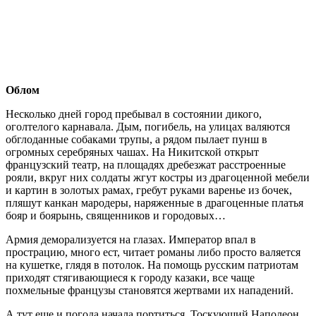
Облом
Несколько дней город пребывал в состоянии дикого,
оголтелого карнавала. Дым, погибель, на улицах валяются
обглоданные собаками трупы, а рядом пылает пунш в
огромных серебряных чашах. На Никитской открыт
французский театр, на площадях дребезжат расстроенные
рояли, вкруг них солдаты жгут костры из драгоценной мебели
и картин в золотых рамах, гребут руками варенье из бочек,
пляшут канкан мародеры, наряженные в драгоценные платья
бояр и боярынь, священников и городовых…
Армия деморализуется на глазах. Император впал в
прострацию, много ест, читает романы либо просто валяется
на кушетке, глядя в потолок. На помощь русским патриотам
приходят стягивающиеся к городу казаки, все чаще
похмельные французы становятся жертвами их нападений.
А тут еще и погода начала портиться. Тоскующий Наполеон