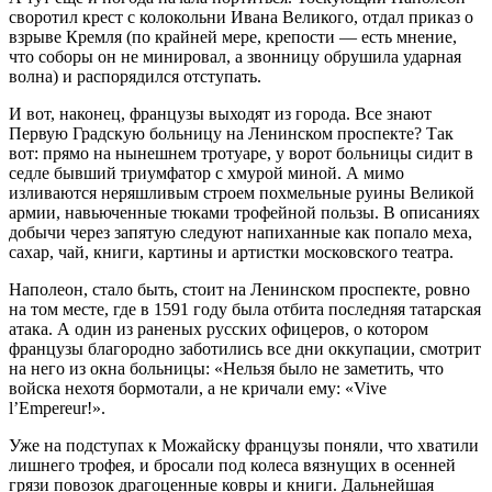
своротил крест с колокольни Ивана Великого, отдал приказ о
взрыве Кремля (по крайней мере, крепости — есть мнение,
что соборы он не минировал, а звонницу обрушила ударная
волна) и распорядился отступать.
И вот, наконец, французы выходят из города. Все знают
Первую Градскую больницу на Ленинском проспекте? Так
вот: прямо на нынешнем тротуаре, у ворот больницы сидит в
седле бывший триумфатор с хмурой миной. А мимо
изливаются неряшливым строем похмельные руины Великой
армии, навьюченные тюками трофейной пользы. В описаниях
добычи через запятую следуют напиханные как попало меха,
сахар, чай, книги, картины и артистки московского театра.
Наполеон, стало быть, стоит на Ленинском проспекте, ровно
на том месте, где в 1591 году была отбита последняя татарская
атака. А один из раненых русских офицеров, о котором
французы благородно заботились все дни оккупации, смотрит
на него из окна больницы: «Нельзя было не заметить, что
войска нехотя бормотали, а не кричали ему: «Vive
l’Empereur!».
Уже на подступах к Можайску французы поняли, что хватили
лишнего трофея, и бросали под колеса вязнущих в осенней
грязи повозок драгоценные ковры и книги. Дальнейшая