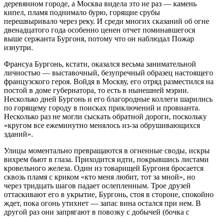
деревянном городе, а Москва видела это не раз — камень
кипел, пламя поднимало бурю, горящие срубы
перешвыривало через реку. И среди многих сказаний об огне
двенадцатого года особенно ценен отчет поминавшегося
выше сержанта Бургоня, потому что он наблюдал Пожар
изнутри.
Франсуа Бургонь, кстати, оказался весьма занимательной
личностью — выставочный, безупречный образец настоящего
французского героя. Войдя в Москву, его отряд разместился на
постой в доме губернатора, то есть в нынешней мэрии.
Несколько дней Бургонь и его благородные коллеги шарились
по горящему городу в поисках приключений и провианта.
Несколько раз не могли сыскать обратной дороги, поскольку
«кругом все ежеминутно менялось из-за обрушивающихся
зданий».
Улицы моментально превращаются в огненные своды, искры
вихрем бьют в глаза. Приходится идти, покрывшись листами
кровельного железа. Один из товарищей Бургоня бросается
сквозь пламя с криком «кто меня любит, тот за мной», но
через тридцать шагов падает ослепленным. Трое друзей
оттаскивают его в укрытие, Бургонь, стоя в стороне, спокойно
ждет, пока огонь утихнет — запас вина остался при нем. В
другой раз они запрягают в повозку с добычей (бочка с