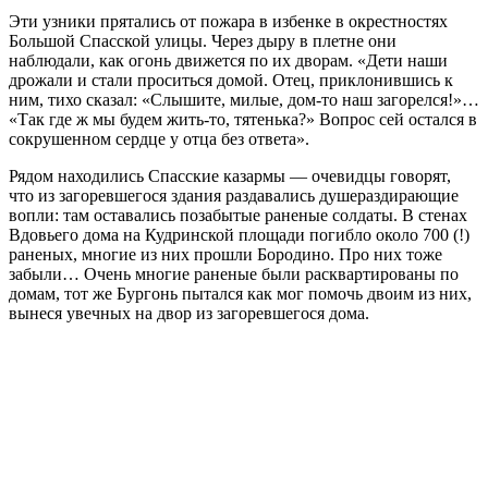
Эти узники прятались от пожара в избенке в окрестностях
Большой Спасской улицы. Через дыру в плетне они
наблюдали, как огонь движется по их дворам. «Дети наши
дрожали и стали проситься домой. Отец, приклонившись к
ним, тихо сказал: «Слышите, милые, дом-то наш загорелся!»…
«Так где ж мы будем жить-то, тятенька?» Вопрос сей остался в
сокрушенном сердце у отца без ответа».
Рядом находились Спасские казармы — очевидцы говорят,
что из загоревшегося здания раздавались душераздирающие
вопли: там оставались позабытые раненые солдаты. В стенах
Вдовьего дома на Кудринской площади погибло около 700 (!)
раненых, многие из них прошли Бородино. Про них тоже
забыли… Очень многие раненые были расквартированы по
домам, тот же Бургонь пытался как мог помочь двоим из них,
вынеся увечных на двор из загоревшегося дома.