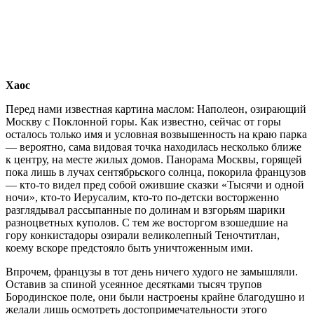
Хаос
Перед нами известная картина маслом: Наполеон, озирающий
Москву с Поклонной горы. Как известно, сейчас от горы
осталось только имя и условная возвышенность на краю парка
— вероятно, сама видовая точка находилась несколько ближе
к центру, на месте жилых домов. Панорама Москвы, горящей
пока лишь в лучах сентябрьского солнца, покорила французов
— кто-то видел пред собой ожившие сказки «Тысячи и одной
ночи», кто-то Иерусалим, кто-то по-детски восторженно
разглядывал рассыпанные по долинам и взгорьям шарики
разноцветных куполов. С тем же восторгом взошедшие на
гору конкистадоры озирали великолепный Теночтитлан,
коему вскоре предстояло быть уничтоженным ими.
Впрочем, французы в тот день ничего худого не замышляли.
Оставив за спиной усеянное десятками тысяч трупов
Бородинское поле, они были настроены крайне благодушно и
желали лишь осмотреть достопримечательности этого