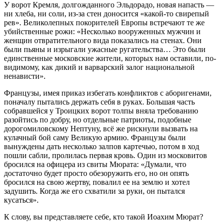
У ворот Кремля, долгожданного Эльдорадо, новая напасть —
ни хлеба, ни соли, из-за стен доносится «какой-то свирепый
рев». Великолепных покорителей Европы встречают те же
убийственные рожи: «Несколько вооруженных мужчин и
женщин отвратительного вида показались на стенах. Они
были пьяны и изрыгали ужасные ругательства… Это были
единственные московские жители, которых нам оставили, по-
видимому, как дикий и варварский залог национальной
ненависти».
Французы, имея приказ избегать конфликтов с аборигенами,
поначалу пытались держать себя в руках. Большая часть
собравшейся у Троицких ворот толпы вняла требованию
разойтись по добру, но отдельные патриоты, подобные
дорогомиловскому Нептуну, всё же рискнули вызвать на
кулачный бой саму Великую армию. Французы были
вынуждены дать несколько залпов картечью, потом в ход
пошли сабли, пролилась первая кровь. Один из московитов
бросился на офицера из свиты Мюрата: «Думали, что
достаточно будет просто обезоружить его, но он опять
бросился на свою жертву, повалил ее на землю и хотел
задушить. Когда же его схватили за руки, он пытался
кусаться».
К слову, вы представляете себе, кто такой Иоахим Мюрат?