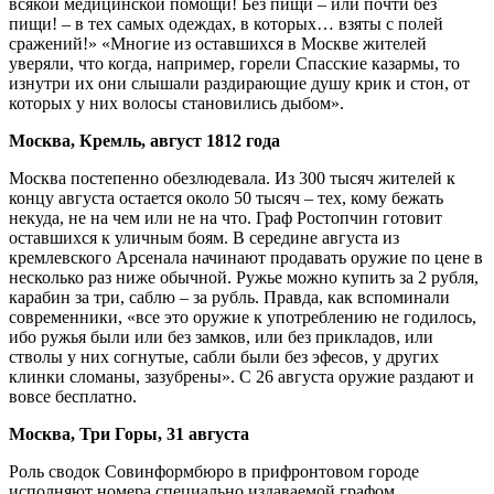
всякой медицинской помощи! Без пищи – или почти без
пищи! – в тех самых одеждах, в которых… взяты с полей
сражений!» «Многие из оставшихся в Москве жителей
уверяли, что когда, например, горели Спасские казармы, то
изнутри их они слышали раздирающие душу крик и стон, от
которых у них волосы становились дыбом».
Москва, Кремль, август 1812 года
Москва постепенно обезлюдевала. Из 300 тысяч жителей к
концу августа остается около 50 тысяч – тех, кому бежать
некуда, не на чем или не на что. Граф Ростопчин готовит
оставшихся к уличным боям. В середине августа из
кремлевского Арсенала начинают продавать оружие по цене в
несколько раз ниже обычной. Ружье можно купить за 2 рубля,
карабин за три, саблю – за рубль. Правда, как вспоминали
современники, «все это оружие к употреблению не годилось,
ибо ружья были или без замков, или без прикладов, или
стволы у них согнутые, сабли были без эфесов, у других
клинки сломаны, зазубрены». С 26 августа оружие раздают и
вовсе бесплатно.
Москва, Три Горы, 31 августа
Роль сводок Совинформбюро в прифронтовом городе
исполняют номера специально издаваемой графом