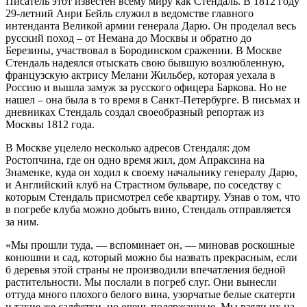
Писатель этот известен всему миру как Стендаль. В 1812 году
29-летний Анри Бейль служил в ведомстве главного
интенданта Великой армии генерала Дарю. Он проделал весь
русский поход – от Немана до Москвы и обратно до
Березины, участвовал в Бородинском сражении. В Москве
Стендаль надеялся отыскать свою бывшую возлюбленную,
французскую актрису Мелани Жильбер, которая уехала в
Россию и вышла замуж за русского офицера Баркова. Но не
нашел – она была в то время в Санкт-Петербурге. В письмах и
дневниках Стендаль создал своеобразный репортаж из
Москвы 1812 года.
В Москве уцелело несколько адресов Стендаля: дом
Ростопчина, где он одно время жил, дом Апраксина на
Знаменке, куда он ходил к своему начальнику генералу Дарю,
и Английский клуб на Страстном бульваре, по соседству с
которым Стендаль присмотрел себе квартиру. Узнав о том, что
в погребе клуба можно добыть вино, Стендаль отправляется
за ним.
«Мы прошли туда, — вспоминает он, — миновав роскошные
конюшни и сад, который можно бы назвать прекрасным, если
б деревья этой страны не производили впечатления бедной
растительности. Мы послали в погреб слуг. Они вынесли
оттуда много плохого белого вина, узорчатые белые скатерти
и такие же салфетки, но очень подержанные. Мы взяли их на