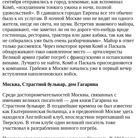
сентября отправились в город, влекомые, как вспоминал
Комб, «искушением тонкого ужина и ночи, полной
удовольствий». В сдавшихся городах Европы все это обычно
было к их услугам. В ночной Москве они не видят ни одного
жителя, нигде ни света, ни шума. Встретив знакомого майора,
спрашивают, «не заметил ли он по дороге что-нибудь вроде
гостиницы, ресторана, трактира или даже кабака, так как мы
не собирались уже быть очень разборчивыми». Майор в ответ
только рассмеялся. Через некоторое время Комб и Паскаль
обнаруживают-таки оживленное место — артиллеристы
Великой армии грабят погреб с французскими и испанскими
винами. Лучшего не найти, Комб и Паскаль присоединяются
к компании. Грабежи в Москве начались уже в первый вечер
вступления наполеоновских войск.
Москва, Страстной бульвар, дом Гагарина
Среди достопримечательностей Москвы, связанных с
именами великих писателей — дом князя Гагарина на
Страстном бульваре. В позднейшие времена он был известен
как Екатерининская больница, а в предвоенной Москве здесь
находился Английский клуб, впоследствии переехавший на
Тверскую. В этом клубе один великий писатель тоже
участвовал в разграблении винного погреба.