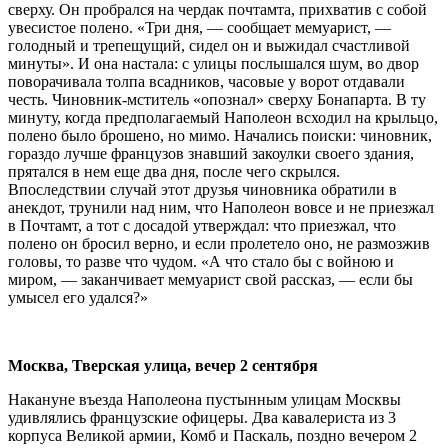
сверху. Он пробрался на чердак почтамта, прихватив с собой
увесистое полено. «Три дня, — сообщает мемуарист, —
голодный и трепещущий, сидел он и выжидал счастливой
минуты». И она настала: с улицы послышался шум, во двор
поворачивала толпа всадников, часовые у ворот отдавали
честь. Чиновник-мститель «опознал» сверху Бонапарта. В ту
минуту, когда предполагаемый Наполеон всходил на крыльцо,
полено было брошено, но мимо. Начались поиски: чиновник,
гораздо лучше французов знавший закоулки своего здания,
прятался в нем еще два дня, после чего скрылся.
Впоследствии случай этот друзья чиновника обратили в
анекдот, трунили над ним, что Наполеон вовсе и не приезжал
в Почтамт, а тот с досадой утверждал: что приезжал, что
полено он бросил верно, и если пролетело оно, не размозжив
головы, то разве что чудом. «А что стало бы с войною и
миром, — заканчивает мемуарист свой рассказ, — если бы
умысел его удался?»
Москва, Тверская улица, вечер 2 сентября
Накануне въезда Наполеона пустынным улицам Москвы
удивлялись французские офицеры. Два кавалериста из 3
корпуса Великой армии, Комб и Паскаль, поздно вечером 2