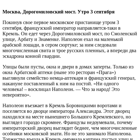
Москва, Дорогомиловский мост. Утро 3 сентября
Покинув свое первое московское пристанище утром 3
сентября, французский император направляется-таки в
Кремль. Он едет через Дорогомиловский мост, по Смоленской
улице, Арбату и Знаменке. Наполеон ехал на маленькой
арабской лошади, в сером сюртуке; за ним следовали
многочисленная свита и трое русских пленных, а впереди два
эскадрона конной гвардии.
Улицы были пусты, окна и двери в домах заперты. Только из
окна Арбатской аптеки (ныне это ресторан «Прага»)
выглянули семейство немца-аптекаря и французский генерал,
накануне поставленный к ним на постой. «Ни одного
человека! – восклицал Наполеон. — Что за народ! Это
невероятно».
Наполеон въезжает в Кремль Боровицкими воротами и
поселяется во дворце императора Александра. Этот дворец
находился на месте нынешнего Большого Кремлевского, но
выглядел гораздо скромнее. Французы недоумевали, почему
императорский дворец выглядит беднее, чем многочисленные
особняки московской знати. Но не это занимало Наполеона.
Торжество въезда в Кремль омрачала картина пустых улиц и