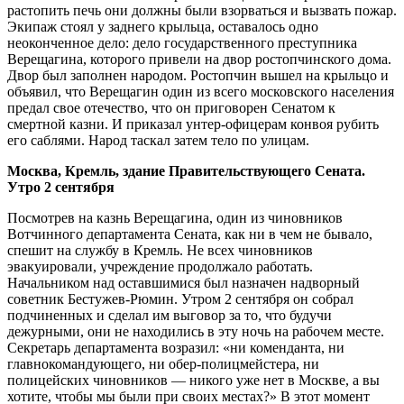
растопить печь они должны были взорваться и вызвать пожар.
Экипаж стоял у заднего крыльца, оставалось одно
неоконченное дело: дело государственного преступника
Верещагина, которого привели на двор ростопчинского дома.
Двор был заполнен народом. Ростопчин вышел на крыльцо и
объявил, что Верещагин один из всего московского населения
предал свое отечество, что он приговорен Сенатом к
смертной казни. И приказал унтер-офицерам конвоя рубить
его саблями. Народ таскал затем тело по улицам.
Москва, Кремль, здание Правительствующего Сената.
Утро 2 сентября
Посмотрев на казнь Верещагина, один из чиновников
Вотчинного департамента Сената, как ни в чем не бывало,
спешит на службу в Кремль. Не всех чиновников
эвакуировали, учреждение продолжало работать.
Начальником над оставшимися был назначен надворный
советник Бестужев-Рюмин. Утром 2 сентября он собрал
подчиненных и сделал им выговор за то, что будучи
дежурными, они не находились в эту ночь на рабочем месте.
Секретарь департамента возразил: «ни коменданта, ни
главнокомандующего, ни обер-полицмейстера, ни
полицейских чиновников — никого уже нет в Москве, а вы
хотите, чтобы мы были при своих местах?» В этот момент