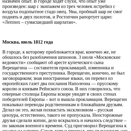
назначен опыт. В городе ходят слухи, что опыт уже
произведен: шар с экипажем из трех человек истребил с
воздуха подопытное стадо овец. Увы, пробный шар не смог
поднять и двух пилотов, и Ростопчин рапортует царю:
«Леппих – сумасшедший шарлатан».
Москва, июль 1812 года
В городе, к которому приближается враг, конечно же, не
обошлось без разоблачения шпионов. 3 июля «Московские
ведомости» сообщают об аресте купеческого сына
Верещагина — составителя прокламаций, изменника и
государственного преступника. Верещагин, конечно, не был
заговорщиком; зная иностранные языки, он перевел из
европейских газет два послания Наполеона — прусскому
королю и князьям Рейнского союза. В них говорилось, что
северные столицы Европы вскоре увидят в своих стенах
победителей Европы – вот и вышла прокламация. Верещагин
показывал переводы родственникам и ближайшим друзьям.
Делал он это, желая похвастать эксклюзивом – русская
цензура, естественно, такого не пропускала. Неосторожные
друзья сделали копии, дело вскрылось и началось следствие –
по законам военного времени. Суд приговорил Верещагина к
ссылке на каторгу. Сенат, хотя и признал, что от пасквиля «ни