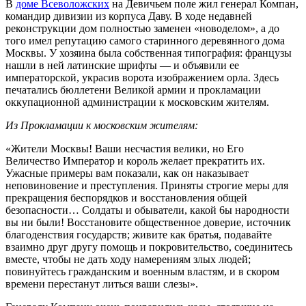
В
доме Всеволожских
на Девичьем поле жил генерал Компан,
командир дивизии из корпуса Даву. В ходе недавней
реконструкции дом полностью заменен «новоделом», а до
того имел репутацию самого старинного деревянного дома
Москвы. У хозяина была собственная типография: французы
нашли в ней латинские шрифты — и объявили ее
императорской, украсив ворота изображением орла. Здесь
печатались бюллетени Великой армии и прокламации
оккупационной администрации к московским жителям.
Из Прокламации к московским жителям:
«Жители Москвы! Ваши несчастия велики, но Его
Величество Император и король желает прекратить их.
Ужасные примеры вам показали, как он наказывает
неповиновение и преступления. Приняты строгие меры для
прекращения беспорядков и восстановления общей
безопасности… Солдаты и обыватели, какой 6ы народности
вы ни были! Восстановите общественное доверие, источник
благоденствия государств; живите как братья, подавайте
взаимно друг другу помощь и покровительство, соединитесь
вместе, чтобы не дать ходу намерениям злых людей;
повинуйтесь гражданским и военным властям, и в скором
времени перестанут литься ваши слезы».