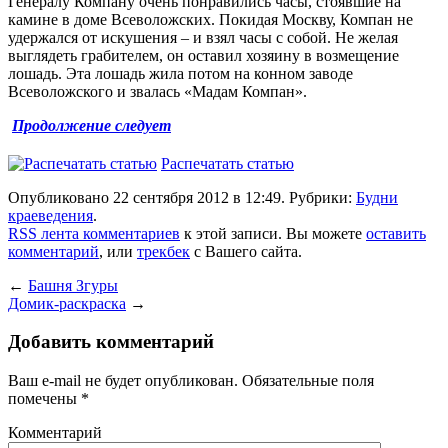
Генералу Компану очень понравились часы, стоявшие на
камине в доме Всеволожских. Покидая Москву, Компан не
удержался от искушения – и взял часы с собой. Не желая
выглядеть грабителем, он оставил хозяину в возмещение
лошадь. Эта лошадь жила потом на конном заводе
Всеволожского и звалась «Мадам Компан».
Продолжение следует
Распечатать статью
Опубликовано 22 сентября 2012 в 12:49. Рубрики:
Будни
краеведения
.
RSS лента комментариев
к этой записи. Вы можете
оставить
комментарий
, или
трекбек
с Вашего сайта.
←
Башня Згуры
Домик-раскраска
→
Добавить комментарий
Ваш e-mail не будет опубликован.
Обязательные поля
помечены
*
Комментарий