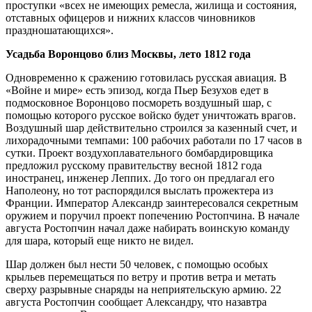
проступки «всех не имеющих ремесла, жилища и состояния,
отставных офицеров и нижних классов чиновников
праздношатающихся».
Усадьба Воронцово близ Москвы, лето 1812 года
Одновременно к сражению готовилась русская авиация. В
«Войне и мире» есть эпизод, когда Пьер Безухов едет в
подмосковное Воронцово посмореть воздушный шар, с
помощью которого русское войско будет уничтожать врагов.
Воздушный шар действительно строился за казенный счет, и
лихорадочными темпами: 100 рабочих работали по 17 часов в
сутки. Проект воздухоплавательного бомбардировщика
предложил русскому правительству весной 1812 года
иностранец, инженер Леппих. До того он предлагал его
Наполеону, но тот распорядился выслать прожектера из
Франции. Император Александр заинтересовался секретным
оружием и поручил проект попечению Ростопчина. В начале
августа Ростопчин начал даже набирать воинскую команду
для шара, который еще никто не видел.
Шар должен был нести 50 человек, с помощью особых
крыльев перемещаться по ветру и против ветра и метать
сверху разрывные снаряды на неприятельскую армию. 22
августа Ростопчин сообщает Александру, что назавтра