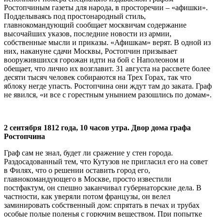
Ростопчиным газеты для народа, в просторечии – «афишки».
Подделываясь под простонародный стиль,
главнокомандующий сообщает москвичам содержание
высочайших указов, последние новости из армии,
собственные мысли и приказы. «Афишкам» верят. В одной из
них, накануне сдачи Москвы, Ростопчин призывает
вооружившихся горожан идти на бой с Наполеоном и
обещает, что лично их возглавит. 31 августа на рассвете более
десяти тысяч человек собираются на Трех Горах, так что
яблоку негде упасть. Ростопчина они ждут там до заката. Граф
не явился, «и все с горестным унынием разошлись по домам».
2 сентября 1812 года, 10 часов утра. Двор дома графа
Ростопчина
Граф сам не знал, будет ли сражение у стен города.
Раздосадованный тем, что Кутузов не пригласил его на совет
в Филях, что о решении оставить город его,
главнокомандующего в Москве, просто известили
постфактум, он спешно заканчивал губернаторские дела. В
частности, как уверяли потом французы, он велел
заминировать собственный дом: спрятать в печах и трубах
особые полые поленья с горючим веществом. При попытке