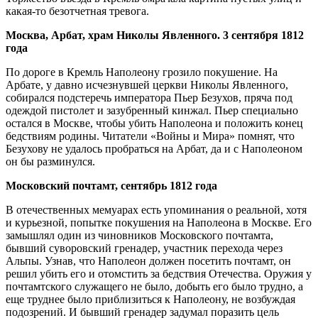
какая-то безотчетная тревога.
Москва, Арбат, храм Николы Явленного. 3 сентября 1812
года
По дороге в Кремль Наполеону грозило покушение. На
Арбате, у давно исчезнувшей церкви Николы Явленного,
собирался подстеречь императора Пьер Безухов, пряча под
одеждой пистолет и зазубренный кинжал. Пьер специально
остался в Москве, чтобы убить Наполеона и положить конец
бедствиям родины. Читатели «Войны и Мира» помнят, что
Безухову не удалось пробраться на Арбат, да и с Наполеоном
он бы разминулся.
Московский почтамт, сентябрь 1812 года
В отечественных мемуарах есть упоминания о реальной, хотя
и курьезной, попытке покушения на Наполеона в Москве. Его
замышлял один из чиновников Московского почтамта,
бывший суворовский гренадер, участник перехода через
Альпы. Узнав, что Наполеон должен посетить почтамт, он
решил убить его и отомстить за бедствия Отечества. Оружия у
почтамтского служащего не было, добыть его было трудно, а
еще труднее было приблизиться к Наполеону, не возбуждая
подозрений. И бывший гренадер задумал поразить цель