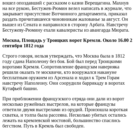
вошел опоздавший с рассказом о казни Верещагина. Махнув
на все рукою, Бестужев-Рюмин велел написать в журнале, что
закрывает присутствие Вотчинного департамента, приказал
раздать причитавшееся чиновникам жалованье за август. Он
вышел из Сената и направился в сторону Арбата. Навстречу
Бестужеву-Рюмину ехали кавалеристы из авангарда Мюрата.
Москва, Площадь у Троицких ворот Кремля. Около 16.00 2
сентября 1812 года
Строго говоря, нельзя утверждать, что Москва была в 1812
году сдана Наполеону без боя. Бой был перед Троицкими
воротами Кремля. Сопротивление французам наверняка
решили оказать те москвичи, кто вооружался накануне
бесплатным оружием из Арсенала и ходил к Трем Горам
навстречу Наполеону. Они соорудили баррикаду в воротах
Кутафьей башни.
При приближении французского отряда они дали из ворот
несколько ружейных выстрелов, на которые французы
ответили двумя выстрелами из орудий. Произошла короткая
схватка, и толпа была рассеяна. Несколько убитых остались
лежать на кремлевской мостовой, большинство спаслись
бегством. Путь в Кремль был свободен.