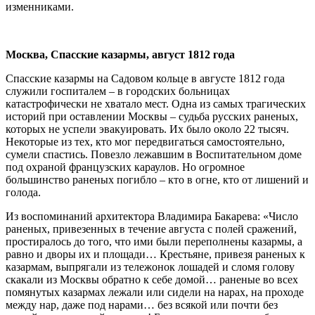
изменниками.
Москва, Спасские казармы, август 1812 года
Спасские казармы на Садовом кольце в августе 1812 года
служили госпиталем – в городских больницах
катастрофически не хватало мест. Одна из самых трагических
историй при оставлении Москвы – судьба русских раненых,
которых не успели эвакуировать. Их было около 22 тысяч.
Некоторые из тех, кто мог передвигаться самостоятельно,
сумели спастись. Повезло лежавшим в Воспитательном доме
под охраной французских караулов. Но огромное
большинство раненых погибло – кто в огне, кто от лишений и
голода.
Из воспоминаний архитектора Владимира Бакарева: «Число
раненых, привезенных в течение августа с полей сражений,
простиралось до того, что ими были переполнены казармы, а
равно и дворы их и площади… Крестьяне, привезя раненых к
казармам, выпрягали из тележонок лошадей и сломя голову
скакали из Москвы обратно к себе домой… раненые во всех
помянутых казармах лежали или сидели на нарах, на проходе
между нар, даже под нарами… без всякой или почти без