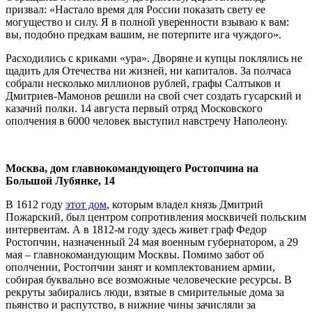
призвал: «Настало время для России показать свету ее
могущество и силу. Я в полной уверенности взываю к вам:
вы, подобно предкам вашим, не потерпите ига чуждого».
Расходились с криками «ура». Дворяне и купцы поклялись не
щадить для Отечества ни жизней, ни капиталов. За полчаса
собрали несколько миллионов рублей, графы Салтыков и
Дмитриев-Мамонов решили на свой счет создать гусарский и
казачий полки. 14 августа первый отряд Московского
ополчения в 6000 человек выступил навстречу Наполеону.
Москва, дом главнокомандующего Ростопчина на
Большой Лубянке, 14
В 1612 году
этот дом
, которым владел князь Дмитрий
Пожарский, был центром сопротивления москвичей польским
интервентам. А в 1812-м году здесь живет граф Федор
Ростопчин, назначенный 24 мая военным губернатором, а 29
мая – главнокомандующим Москвы. Помимо забот об
ополчении, Ростопчин занят и комплектованием армии,
собирая буквально все возможные человеческие ресурсы. В
рекруты забирались люди, взятые в смирительные дома за
пьянство и распутство, в нижние чины зачисляли за