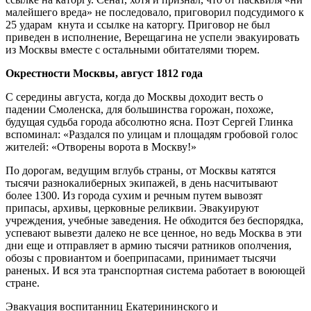
малейшего вреда» не последовало, приговорил подсудимого к
25 ударам кнута и ссылке на каторгу. Приговор не был
приведен в исполнение, Верещагина не успели эвакуировать
из Москвы вместе с остальными обитателями тюрем.
Окрестности Москвы, август 1812 года
С середины августа, когда до Москвы доходит весть о
падении Смоленска, для большинства горожан, похоже,
будущая судьба города абсолютно ясна. Поэт Сергей Глинка
вспоминал: «Раздался по улицам и площадям гробовой голос
жителей: «Отворены ворота в Москву!»
По дорогам, ведущим вглубь страны, от Москвы катятся
тысячи разнокалиберных экипажей, в день насчитывают
более 1300. Из города сухим и речным путем вывозят
припасы, архивы, церковные реликвии. Эвакуируют
учреждения, учебные заведения. Не обходится без беспорядка,
успевают вывезти далеко не все ценное, но ведь Москва в эти
дни еще и отправляет в армию тысячи ратников ополчения,
обозы с провиантом и боеприпасами, принимает тысячи
раненых. И вся эта транспортная система работает в воюющей
стране.
Эвакуация воспитанниц Екатерининского и