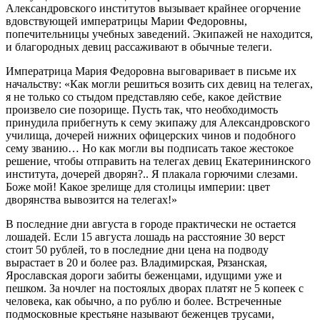
Александровского институтов вызывает крайнее огорчение
вдовствующей императрицы Марии Федоровны,
попечительницы учебных заведений. Экипажей не находится,
и благородных девиц рассаживают в обычные телеги.
Императрица Мария Федоровна выговаривает в письме их
начальству: «Как могли решиться возить сих девиц на телегах,
я не только со стыдом представляю себе, какое действие
произвело сие позорище. Пусть так, что необходимость
принудила прибегнуть к сему экипажу для Александровского
училища, дочерей нижних офицерских чинов и подобного
сему званию… Но как могли вы подписать такое жестокое
решение, чтобы отправить на телегах девиц Екатерининского
института, дочерей дворян?.. Я плакала горючими слезами.
Боже мой! Какое зрелище для столицы империи: цвет
дворянства вывозится на телегах!»
В последние дни августа в городе практически не остается
лошадей. Если 15 августа лошадь на расстояние 30 верст
стоит 50 рублей, то в последние дни цена на подводу
вырастает в 20 и более раз. Владимирская, Рязанская,
Ярославская дороги забиты беженцами, идущими уже и
пешком. За ночлег на постоялых дворах платят не 5 копеек с
человека, как обычно, а по рублю и более. Встреченные
подмосковные крестьяне называют беженцев трусами,