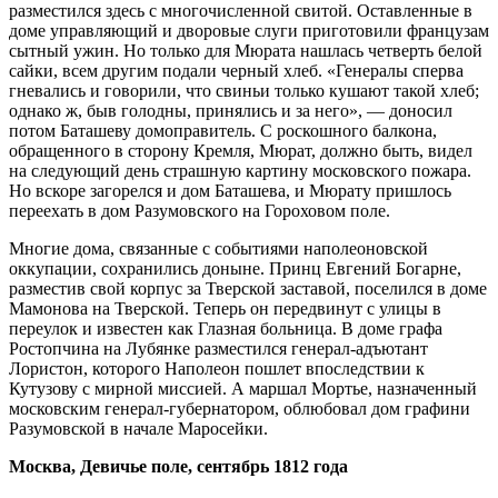
разместился здесь с многочисленной свитой. Оставленные в
доме управляющий и дворовые слуги приготовили французам
сытный ужин. Но только для Мюрата нашлась четверть белой
сайки, всем другим подали черный хлеб. «Генералы сперва
гневались и говорили, что свиньи только кушают такой хлеб;
однако ж, быв голодны, принялись и за него», — доносил
потом Баташеву домоправитель. С роскошного балкона,
обращенного в сторону Кремля, Мюрат, должно быть, видел
на следующий день страшную картину московского пожара.
Но вскоре загорелся и дом Баташева, и Мюрату пришлось
переехать в дом Разумовского на Гороховом поле.
Многие дома, связанные с событиями наполеоновской
оккупации, сохранились доныне. Принц Евгений Богарне,
разместив свой корпус за Тверской заставой, поселился в доме
Мамонова на Тверской. Теперь он передвинут с улицы в
переулок и известен как Глазная больница. В доме графа
Ростопчина на Лубянке разместился генерал-адъютант
Лористон, которого Наполеон пошлет впоследствии к
Кутузову с мирной миссией. А маршал Мортье, назначенный
московским генерал-губернатором, облюбовал дом графини
Разумовской в начале Маросейки.
Москва, Девичье поле, сентябрь 1812 года