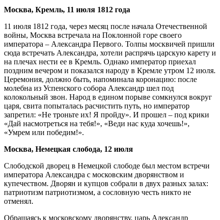
Москва, Кремль, 11 июля 1812 года
11 июля 1812 года, через месяц после начала Отечественной
войны, Москва встречала на Поклонной горе своего
императора – Александра Первого. Толпы москвичей пришли
сюда встречать Александра, хотели распрячь царскую карету и
на плечах нести ее в Кремль. Однако император приехал
поздним вечером и показался народу в Кремле утром 12 июля.
Церемония, должно быть, напоминала коронацию: после
молебна из Успенского собора Александр шел под
колокольный звон. Народ в едином порыве сомкнулся вокруг
царя, свита попыталась расчистить путь, но император
запретил: «Не троньте их! Я пройду». И прошел – под крики
«Дай насмотреться на тебя!», «Веди нас куда хочешь!»,
«Умрем или победим!».
Москва, Немецкая слобода, 12 июля
Слободской дворец в Немецкой слободе был местом встречи
императора Александра с московским дворянством и
купечеством. Дворян и купцов собрали в двух разных залах:
патриотизм патриотизмом, а сословную честь никто не
отменял.
Обращаясь к московскому дворянству, царь Александр