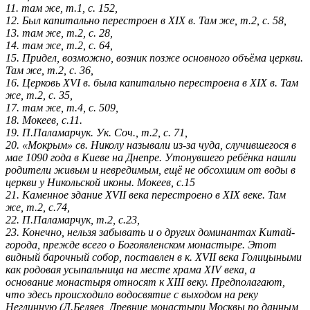
11. там же, т.1, с. 152,
12. Был капитально перестроен в XIX в. Там же, т.2, с. 58,
13. там же, т.2, с. 28,
14. там же, т.2, с. 64,
15. Придел, возможно, возник позже основного объёма церкви.
Там же, т.2, с. 36,
16. Церковь XVI в. была капитально перестроена в XIX в. Там
же, т.2, с. 35,
17. там же, т.4, с. 509,
18. Мокеев, с.11.
19. П.Паламарчук. Ук. Соч., т.2, с. 71,
20. «Мокрым» св. Николу называли из-за чуда, случившегося в
мае 1090 года в Киеве на Днепре. Утонувшего ребёнка нашли
родители живым и невредимым, ещё не обсохшим от воды в
церкви у Никольской иконы. Мокеев, с.15
21. Каменное здание XVII века перестроено в XIX веке. Там
же, т.2, с.74,
22. П.Паламарчук, т.2, с.23,
23. Конечно, нельзя забывать и о других доминантах Китай-
города, прежде всего о Богоявленском монастыре. Этот
видный барочный собор, поставлен в к. XVII века Голицыными
как родовая усыпальница на месте храма XIV века, а
основание монастыря относят к XIII веку. Предполагают,
что здесь происходило водосвятие с выходом на реку
Неглинную (Л.Беляев, Древние монастыри Москвы по данным