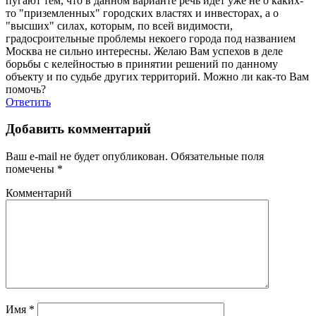
пугают тем, что в данном варианте речь идет уже не о каких-
то "приземленных" городских властях и инвесторах, а о
"высших" силах, которым, по всей видимости,
градосроительные проблемы некоего города под названием
Москва не сильно интересны. Желаю Вам успехов в деле
борьбы с келейностью в принятии решений по данному
объекту и по судьбе других территорий. Можно ли как-то Вам
помочь?
Ответить
Добавить комментарий
Ваш e-mail не будет опубликован.
Обязательные поля
помечены
*
Комментарий
Имя
*