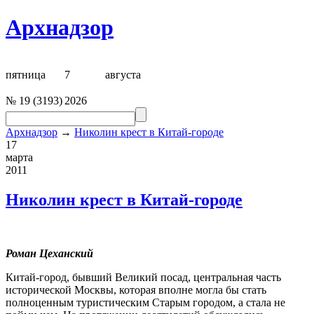
Архнадзор
пятница
7
августа
№
19
(
3193
)
2026
Архнадзор
→
Николин крест в Китай-городе
17
марта
2011
Николин крест в Китай-городе
Роман Цеханский
Китай-город, бывший Великий посад, центральная часть
исторической Москвы, которая вполне могла бы стать
полноценным туристическим Старым городом, а стала не