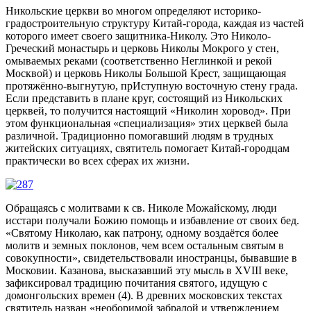
Никольские церкви во многом определяют историко-
градостроительную структуру Китай-города, каждая из частей
которого имеет своего защитника-Николу. Это Николо-
Греческий монастырь и церковь Николы Мокрого у стен,
омываемых реками (соответственно Неглинкой и рекой
Москвой) и церковь Николы Большой Крест, защищающая
протяжённо-выгнутую, прИступную восточную стену града.
Если представить в плане круг, состоящий из Никольских
церквей, то получится настоящий «Николин хоровод». При
этом функциональная «специализация» этих церквей была
различной. Традиционно помогавший людям в трудных
житейских ситуациях, святитель помогает Китай-городцам
практически во всех сферах их жизни.
Обращаясь с молитвами к св. Николе Можайскому, люди
исстари получали Божию помощь и избавление от своих бед.
«Святому Николаю, как патрону, одному воздаётся более
молитв и земных поклонов, чем всем остальным святым в
совокупности», свидетельствовали иностранцы, бывавшие в
Московии. Казанова, высказавший эту мысль в XVIII веке,
зафиксировал традицию почитания святого, идущую с
домонгольских времен (4). В древних московских текстах
святитель назван «необоримой забралой и утверждением