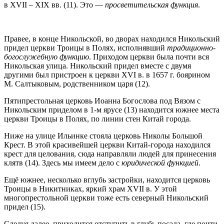
в XVII – XIX вв. (11). Это —
просветительская функция
.
Правее, в конце Никольской, во дворах находился Никольский
придел церкви Троицы в Полях, исполнявший
традиционно-
богослужебную функцию
. Приходом церкви была почти вся
Никольская улица. Никольский придел вместе с двумя
другими был пристроен к церкви XVI в. в 1657 г. боярином
М. Салтыковым, родственником царя (12).
Пятипрестольная церковь Иоанна Богослова под Вязом с
Никольским приделом в 1-м ярусе (13) находится южнее места
церкви Троицы в Полях, по линии стен Китай города.
Ниже на улице Ильинке стояла церковь Николы Большой
Крест. В этой красивейшей церкви Китай-города находился
крест для целования, сюда направляли людей для принесения
клятв (14). Здесь мы имеем дело с
юридической функцией
.
Ещё южнее, несколько вглубь застройки, находится церковь
Троицы в Никитниках, яркий храм XVII в. У этой
многопрестольной церкви тоже есть северный Никольский
придел (15).
Следуя далее, приходится отступить в глубь посада, где почти