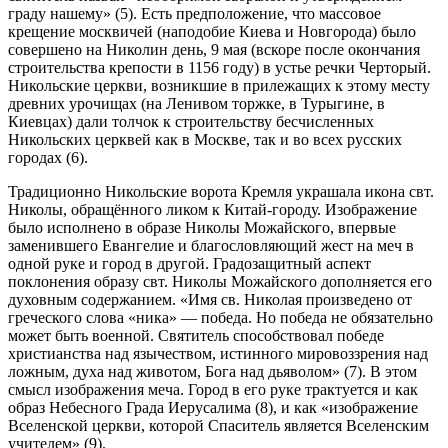
граду нашему» (5). Есть предположение, что массовое
крещение москвичей (наподобие Киева и Новгорода) было
совершено на Николин день, 9 мая (вскоре после окончания
строительства крепости в 1156 году) в устье речки Черторый.
Никольские церкви, возникшие в прилежащих к этому месту
древних урочищах (на Ленивом торжке, в Турыгине, в
Киевцах) дали толчок к строительству бесчисленных
Никольских церквей как в Москве, так и во всех русских
городах (6).
Традиционно Никольские ворота Кремля украшала икона свт.
Николы, обращённого ликом к Китай-городу. Изображение
было исполнено в образе Николы Можайского, впервые
заменившего Евангелие и благословляющий жест на меч в
одной руке и город в другой. Градозащитный аспект
поклонения образу свт. Николы Можайского дополняется его
духовным содержанием. «Имя св. Николая произведено от
греческого слова «ника» — победа. Но победа не обязательно
может быть военной. Святитель способствовал победе
христианства над язычеством, истинного мировоззрения над
ложным, духа над животом, Бога над дьяволом» (7). В этом
смысл изображения меча. Город в его руке трактуется и как
образ Небесного Града Иерусалима (8), и как «изображение
Вселенской церкви, которой Спаситель является Вселенским
учителем» (9).