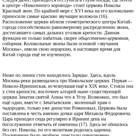
в центре «Николиного хоровода» стоит церковь Николы
Красный звон. По крайней мере с XVI века на его колокольню
приносили самые красиво звучащие колокола (16).
Расположение церкви вблизи геометрического центра Китай-
города способствовало равномерному распределению звона,
достигавшего самых дальних уголков крепости. Данная
функция не только набатная, скорее
общественно-церковная,
соборная
. Колокольные звоны были основой «звучания
Москвы», имели свою иерархию, в настоящее время для
Китай города ещё не изученную.
Ниже по линии стен находилось Зарядье. Здесь, вдоль
Москвы-реки размещались три Никольские церкви. Первая —
Николо-Ирининская, исчезнувшая ещё в XIX веке. Стояла она
у стен крепости, восточнее алтарей ныне существующей
церкви Зачатия святой Анны что в Углу. Возможно, это был
ещё один, вместе с Зачатьевским , моленный храм о
чадородии, только уже династии Романовых. Церковь была
поставлена в честь именин дочки царя Михаила Фёдоровича.
Царь приходил сюда регулярно в Иринин день на
богослужение отмечать её именины (17). Здесь не обошлось
без свт. Николы, по его молитвам родилась царевна.
Посвящение было двойное, престолы равнозначны.