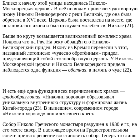
Близко к началу этой улицы находилась Николо-
Москворецкая церковь. В неё по водам привезли чудотворную
икону Николы Великорецкого с реки Великой, где она была
обретена в XVI веке. Церковь была поставлена на месте, где
остановилась икона и был отслужен молебен св. Николе (21).
Выше по кругу возвышается великолепный комплекс храма
Покрова что на Рву. На реку обращён его Николо-
Великорецкий придел. Икону из Кремля перенесли в этот,
названный летописью «чудесно обретённым» придел,
представляющий собой столпообразную церковь. У Николо-
Москворецкой церкви и Николо-Великорецкого придела
наблюдается одна функция —
обетная
, в память о чуде (22).
И есть ещё одна функция всех перечисленных храмов —
градообразующая
. «Николин хоровод» образовывал
уникальную внутреннюю структуру и формировал жизнь
Китай-города (23). В нынешнем, современном городе
«Николин хоровод» лишился своего креста.
Собор Николо-Греческого монастыря разрушен в 1930-е гг., на
его месте сквер. В настоящее время на Градостроительном
совете принято решение восстановить собор. Теперь это лишь