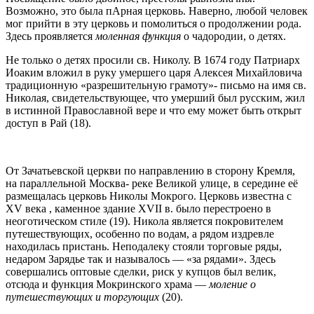
Возможно, это была пАрная церковь. Наверно, любой человек
мог прийти в эту церковь и помолиться о продолжении рода.
Здесь проявляется
моленная функция
о чадородии, о детях.
Не только о детях просили св. Николу. В 1674 году Патриарх
Иоаким вложил в руку умершего царя Алексея Михайловича
традиционную «разрешительную грамоту»- письмо на имя св.
Николая, свидетельствующее, что умерший был русским, жил
в истинной Православной вере и что ему может быть открыт
доступ в Рай (18).
От Зачатьевской церкви по направлению в сторону Кремля,
на параллельной Москва- реке Великой улице, в середине её
размещалась церковь Николы Мокрого. Церковь известна с
XV века , каменное здание XVII в. было перестроено в
неоготическом стиле (19). Никола является покровителем
путешествующих, особенно по водам, а рядом издревле
находилась пристань. Неподалеку стояли торговые ряды,
недаром Зарядье так и называлось — «за рядами». Здесь
совершались оптовые сделки, риск у купцов был велик,
отсюда и функция Мокринского храма —
моление о
путешествующих и торгующих
(20).