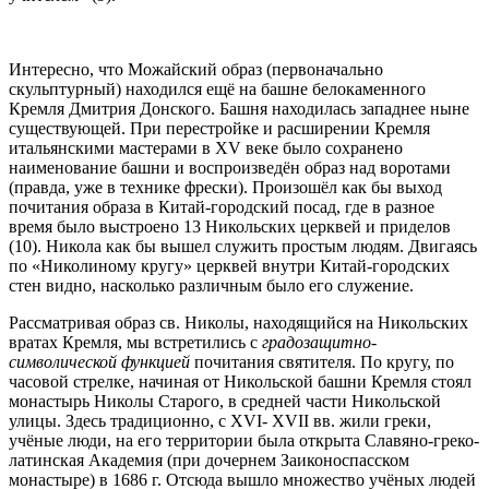
Интересно, что Можайский образ (первоначально
скульптурный) находился ещё на башне белокаменного
Кремля Дмитрия Донского. Башня находилась западнее ныне
существующей. При перестройке и расширении Кремля
итальянскими мастерами в XV веке было сохранено
наименование башни и воспроизведён образ над воротами
(правда, уже в технике фрески). Произошёл как бы выход
почитания образа в Китай-городский посад, где в разное
время было выстроено 13 Никольских церквей и приделов
(10). Никола как бы вышел служить простым людям. Двигаясь
по «Николиному кругу» церквей внутри Китай-городских
стен видно, насколько различным было его служение.
Рассматривая образ св. Николы, находящийся на Никольских
вратах Кремля, мы встретились с
градозащитно-
символической функцией
почитания святителя. По кругу, по
часовой стрелке, начиная от Никольской башни Кремля стоял
монастырь Николы Старого, в средней части Никольской
улицы. Здесь традиционно, с XVI- XVII вв. жили греки,
учёные люди, на его территории была открыта Славяно-греко-
латинская Академия (при дочернем Заиконоспасском
монастыре) в 1686 г. Отсюда вышло множество учёных людей