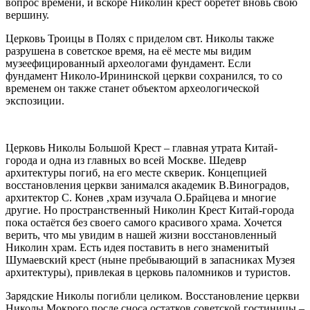
вопрос времени, и вскоре Николин крест обретёт вновь свою
вершину.
Церковь Троицы в Полях с приделом свт. Николы также
разрушена в советское время, на её месте мы видим
музеефицированный археологами фундамент. Если
фундамент Николо-Ирининской церкви сохранился, то со
временем он также станет объектом археологической
экспозиции.
Церковь Николы Большой Крест – главная утрата Китай-
города и одна из главных во всей Москве. Шедевр
архитектуры погиб, на его месте скверик. Концепцией
восстановления церкви занимался академик В.Виноградов,
архитектор С. Конев ,храм изучала О.Брайцева и многие
другие. Но пространственный Николин Крест Китай-города
пока остаётся без своего самого красивого храма. Хочется
верить, что мы увидим в нашей жизни восстановленный
Николин храм. Есть идея поставить в него знаменитый
Шумаевский крест (ныне пребывающий в запасниках Музея
архитектуры), привлекая в церковь паломников и туристов.
Зарядские Николы погибли целиком. Восстановление церкви
Николы Мокрого после сноса остатков советской гостиницы –