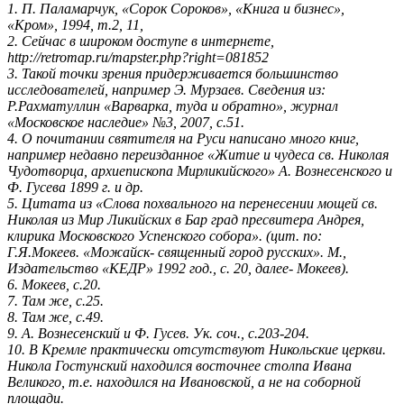
1. П. Паламарчук, «Сорок Сороков», «Книга и бизнес»,
«Кром», 1994, т.2, 11,
2. Сейчас в широком доступе в интернете,
http://retromap.ru/mapster.php?right=081852
3. Такой точки зрения придерживается большинство
исследователей, например Э. Мурзаев. Сведения из:
Р.Рахматуллин «Варварка, туда и обратно», журнал
«Московское наследие» №3, 2007, с.51.
4. О почитании святителя на Руси написано много книг,
например недавно переизданное «Житие и чудеса св. Николая
Чудотворца, архиепископа Мирликийского» А. Вознесенского и
Ф. Гусева 1899 г. и др.
5. Цитата из «Слова похвального на перенесении мощей св.
Николая из Мир Ликийских в Бар град пресвитера Андрея,
клирика Московского Успенского собора». (цит. по:
Г.Я.Мокеев. «Можайск- священный город русских». М.,
Издательство «КЕДР» 1992 год., с. 20, далее- Мокеев).
6. Мокеев, с.20.
7. Там же, с.25.
8. Там же, с.49.
9. А. Вознесенский и Ф. Гусев. Ук. соч., с.203-204.
10. В Кремле практически отсутствуют Никольские церкви.
Никола Гостунский находился восточнее столпа Ивана
Великого, т.е. находился на Ивановской, а не на соборной
площади.