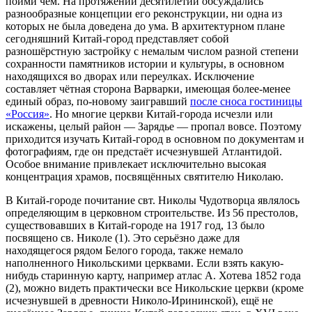
пойми чем. На протяжении десятилетий обсуждались
разнообразные концепции его реконструкции, ни одна из
которых не была доведена до ума. В архитектурном плане
сегодняшний Китай-город представляет собой
разношёрстную застройку с немалым числом разной степени
сохранности памятников истории и культуры, в основном
находящихся во дворах или переулках. Исключение
составляет чётная сторона Варварки, имеющая более-менее
единый образ, по-новому заигравший
после сноса гостиницы
«Россия»
. Но многие церкви Китай-города исчезли или
искажены, целый район — Зарядье — пропал вовсе. Поэтому
приходится изучать Китай-город в основном по документам и
фотографиям, где он предстаёт исчезнувшей Атлантидой.
Особое внимание привлекает исключительно высокая
концентрация храмов, посвящённых святителю Николаю.
В Китай-городе почитание свт. Николы Чудотворца являлось
определяющим в церковном строительстве. Из 56 престолов,
существовавших в Китай-городе на 1917 год, 13 было
посвящено св. Николе (1). Это серьёзно даже для
находящегося рядом Белого города, также немало
наполненного Никольскими церквами. Если взять какую-
нибудь старинную карту, например атлас А. Хотева 1852 года
(2), можно видеть практически все Никольские церкви (кроме
исчезнувшей в древности Николо-Ирининской), ещё не