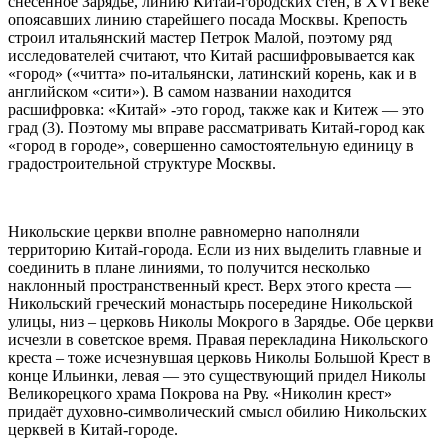
снесённое Зарядье, линию Китай-городских стен, в XVI веке
опоясавших линию старейшего посада Москвы. Крепость
строил итальянский мастер Петрок Малой, поэтому ряд
исследователей считают, что Китай расшифровывается как
«город» («читта» по-итальянски, латинский корень, как и в
английском «сити»). В самом названии находится
расшифровка: «Китай» -это город, также как и Китеж — это
град (3). Поэтому мы вправе рассматривать Китай-город как
«город в городе», совершенно самостоятельную единицу в
градостроительной структуре Москвы.
Никольские церкви вполне равномерно наполняли
территорию Китай-города. Если из них выделить главные и
соединить в плане линиями, то получится несколько
наклонный пространственный крест. Верх этого креста —
Никольский греческий монастырь посередине Никольской
улицы, низ – церковь Николы Мокрого в Зарядье. Обе церкви
исчезли в советское время. Правая перекладина Никольского
креста – тоже исчезнувшая церковь Николы Большой Крест в
конце Ильинки, левая — это существующий придел Николы
Великорецкого храма Покрова на Рву. «Николин крест»
придаёт духовно-символический смысл обилию Никольских
церквей в Китай-городе.