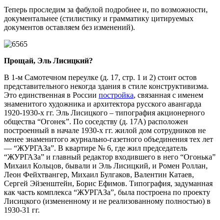
Теперь проследим за фабулой подробнее и, по возможности,
документальнее (стилистику и грамматику цитируемых
документов оставляем без изменений).
Прощай, Эль Лисицкий?
В 1-м Самотечном переулке (д. 17, стр. 1 и 2) стоит остов
представительного некогда здания в стиле конструктивизма.
Это единственная в России
постройка
, связанная с именем
знаменитого художника и архитектора русского авангарда
1920-1930-х гг. Эль Лисицкого – типография акционерного
общества “Огонек”. По соседству (д. 17А) расположен
построенный в начале 1930-х гг. жилой дом сотрудников не
менее знаменитого журнально-газетного объединения тех лет
— “ЖУРГАЗа”. В квартире № 6, где жил председатель
“ЖУРГАЗа” и главный редактор входившего в него “Огонька”
Михаил Кольцов, бывали и Эль Лисицкий, и Ромен Роллан,
Леон Фейхтвангер, Михаил Булгаков, Валентин Катаев,
Сергей Эйзенштейн, Борис Ефимов. Типография, задуманная
как часть комплекса “ЖУРГАЗа”, была построена по проекту
Лисицкого (измененному и не реализованному полностью) в
1930-31 гг.