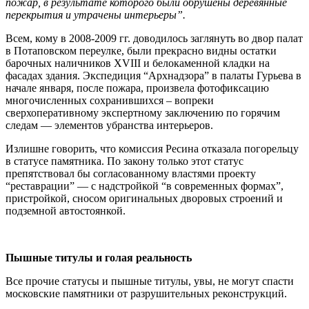
пожар, в результате которого были обрушены деревянные
перекрытия и утрачены интерьеры”.
Всем, кому в 2008-2009 гг. доводилось заглянуть во двор палат
в Потаповском переулке, были прекрасно видны остатки
барочных наличников XVIII и белокаменной кладки на
фасадах здания. Экспедиция “
Арх
надзора” в палаты Гурьева в
начале января, после пожара, произвела фотофиксацию
многочисленных сохранившихся – вопреки
сверхоперативному экспертному заключению по горячим
следам — элементов убранства интерьеров.
Излишне говорить, что комиссия Ресина отказала погорельцу
в статусе памятника. По закону только этот статус
препятствовал бы согласованному властями проекту
“реставрации” — с надстройкой “в современных формах”,
пристройкой, сносом оригинальных дворовых строений и
подземной автостоянкой.
Пышные титулы и голая реальность
Все прочие статусы и пышные титулы, увы, не могут спасти
московские памятники от разрушительных реконструкций.