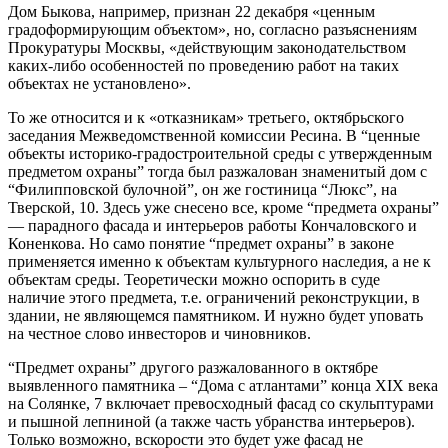
Дом Быкова, например, признан 22 декабря «ценным
градоформирующим объектом», но, согласно разъяснениям
Прокуратуры Москвы, «действующим законодательством
каких-либо особенностей по проведению работ на таких
объектах не установлено».
То же относится и к «отказникам» третьего, октябрьского
заседания Межведомственной комиссии Ресина. В “ценные
объекты историко-градостроительной среды с утвержденным
предметом охраны” тогда был разжалован знаменитый дом с
“Филипповской булочной”, он же гостиница “Люкс”, на
Тверской, 10. Здесь уже снесено все, кроме “предмета охраны”
— парадного фасада и интерьеров работы Кончаловского и
Коненкова. Но само понятие “предмет охраны” в законе
применяется именно к объектам культурного наследия, а не к
объектам среды. Теоретически можно оспорить в суде
наличие этого предмета, т.е. ограничений реконструкции, в
здании, не являющемся памятником. И нужно будет уповать
на честное слово инвесторов и чиновников.
“Предмет охраны” другого разжалованного в октябре
выявленного памятника – “Дома с атлантами” конца XIX века
на Солянке, 7 включает превосходный фасад со скульптурами
и пышной лепниной (а также часть убранства интерьеров).
Только возможно, вскорости это будет уже фасад не