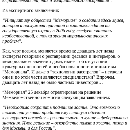
выразительности, так и эмоционального восприятия”.
Из экспертного заключения:
“Инициативу общества “Мемориал” о создании здесь музея,
которая и послужила причиной постановки здания на
государственную охрану в 2006 году, следует считать
необоснованной, с точки зрения морально-этических
проблем”.
Как, черт возьми, меняются времена: двадцать лет назад
эксперты говорили о реставрации фасадов и интерьеров, о
мемориальном значении дома, ныне – об отсутствии
культурных ценностей и необоснованности инициативы
“Мемориала”. И даже о “технологии расстрелов” – неужели
они и по этой части являются специалистами? Впрочем,
двадцать лет назад не было частных инвесторов…
“Мемориал” 25 декабря отреагировал на решение
Межведомственной комисии следующим заявлением:
“Необходимо сохранить подлинное здание. Это возможно
только при условии придания ему статуса объекта
культурного наследия – регионального, а лучше – федерального
значения. Иное решение – оскорбление памяти жертв, позор и
для Москвы, и для России”.