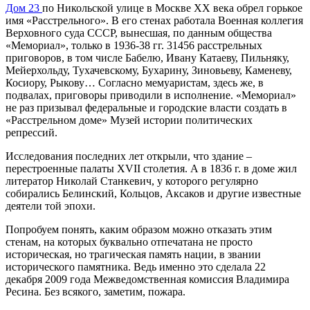
Дом 23
по Никольской улице в Москве ХХ века обрел горькое
имя «Расстрельного». В его стенах работала Военная коллегия
Верховного суда СССР, вынесшая, по данным общества
«Мемориал», только в 1936-38 гг. 31456 расстрельных
приговоров, в том числе Бабелю, Ивану Катаеву, Пильняку,
Мейерхольду, Тухачевскому, Бухарину, Зиновьеву, Каменеву,
Косиору, Рыкову… Согласно мемуаристам, здесь же, в
подвалах, приговоры приводили в исполнение. «Мемориал»
не раз призывал федеральные и городские власти создать в
«Расстрельном доме» Музей истории политических
репрессий.
Исследования последних лет открыли, что здание –
перестроенные палаты XVII столетия. А в 1836 г. в доме жил
литератор Николай Станкевич, у которого регулярно
собирались Белинский, Кольцов, Аксаков и другие известные
деятели той эпохи.
Попробуем понять, каким образом можно отказать этим
стенам, на которых буквально отпечатана не просто
историческая, но трагическая память нации, в звании
исторического памятника. Ведь именно это сделала 22
декабря 2009 года Межведомственная комиссия Владимира
Ресина. Без всякого, заметим, пожара.