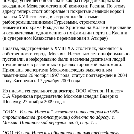
пожара, успевшего воспылать как раз перед декабрьским
заседанием Межведомственной комиссии Ресина. По этому
адресу теперь стоят обгорелые и покрытые ледяной коркой
палаты XVII столетия, выстроенные богатыми
рыбопромышленниками Гурьевыми, строителями
знаменитого храма Рождества Христова на Волге в Ярославле
и основателями одноименного их фамилии порта на Каспии
(в суверенном Казахстане переименован в Атырау)
Палаты, надстроенные в XVIII-ХХ столетиях, находятся в
собственности города Москвы. Несколько лет они формально
пустовали, а неформально были населены десятками людей,
трудившихся в различных отраслях городской экономики.
Признаны экспертами Москомнаследия выявленным
памятником 26 ноября 1997 года, статус подтвержден в 2004
году. Загорелись 17 декабря 2009 года.
Из письма генерального директора ООО «Регион Инвест»
С.А.Черенкова председателю Москомнаследия Валерию
Шевчуку, 27 ноября 2009 года:
“ООО “Регион Инвест” является соинвестором на 95%
строительства (реконструкции) объекта по адресу: г.
Москва, Потаповский переулок, вл. 6, стр. 1…
ООО «Регион Инвест» обратилось на имя председателя