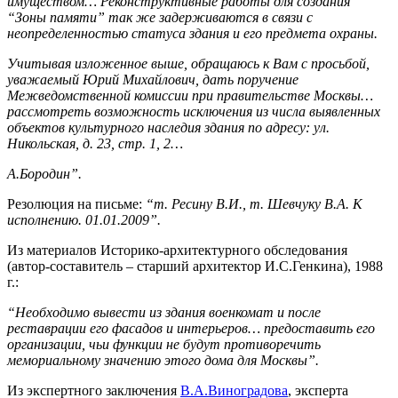
имуществом… Реконструктивные работы для создания
“Зоны памяти” так же задерживаются в связи с
неопределенностью статуса здания и его предмета охраны.
Учитывая изложенное выше, обращаюсь к Вам с просьбой,
уважаемый Юрий Михайлович, дать поручение
Межведомственной комиссии при правительстве Москвы…
рассмотреть возможность исключения из числа выявленных
объектов культурного наследия здания по адресу: ул.
Никольская, д. 23, стр. 1, 2…
А.Бородин”.
Резолюция на письме:
“т. Ресину В.И., т. Шевчуку В.А. К
исполнению. 01.01.2009”.
Из материалов Историко-архитектурного обследования
(автор-составитель – старший архитектор И.С.Генкина), 1988
г.:
“Необходимо вывести из здания военкомат и после
реставрации его фасадов и интерьеров… предоставить его
организации, чьи функции не будут противоречить
мемориальному значению этого дома для Москвы”.
Из экспертного заключения
В.А.Виноградова
, эксперта