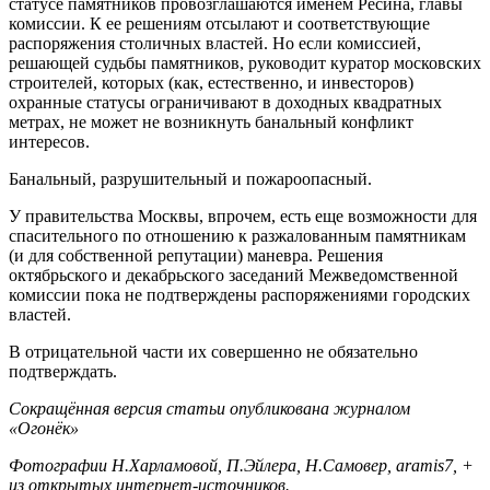
статусе памятников провозглашаются именем Ресина, главы
комиссии. К ее решениям отсылают и соответствующие
распоряжения столичных властей. Но если комиссией,
решающей судьбы памятников, руководит куратор московских
строителей, которых (как, естественно, и инвесторов)
охранные статусы ограничивают в доходных квадратных
метрах, не может не возникнуть банальный конфликт
интересов.
Банальный, разрушительный и пожароопасный.
У правительства Москвы, впрочем, есть еще возможности для
спасительного по отношению к разжалованным памятникам
(и для собственной репутации) маневра. Решения
октябрьского и декабрьского заседаний Межведомственной
комиссии пока не подтверждены распоряжениями городских
властей.
В отрицательной части их совершенно не обязательно
подтверждать.
Сокращённая версия статьи опубликована журналом
«Огонёк»
Фотографии Н.Харламовой, П.Эйлера, Н.Самовер, aramis7, +
из открытых интернет-источников.