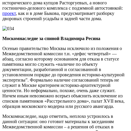
исторического дома купцов Расторгуевых, а нового
гостинично-делового комплекса с подземной автостоянкой:
проект
, как и в доме Быкова, предусматривает разборку
дворовых строений усадьбы и задней части дома.
Москомнаследие за спиной Владимира Ресина
Осенью правительство Москвы исключило из положения о
Межведомственной комиссии т.н. «дефис четвертый» —
абзац, согласно которому основанием для отказа в статусе
памятника могло служить «наличие по объекту
документации, разработанной и согласованной в
установленном порядке до проведения историко-культурной
экспертизы”. Формально наличие согласований теперь не
служит в Москве критерием историко-архитектурной
ценности. Но неформально, похоже, очень даже служит.
Ничем иным невозможно всерьез объяснить исключение из
списков памятников «Расстрельного дома», палат XVII века,
образцов московского модерна или русского авангарда.
Москомнаследие, надо отметить, неплохо устроилось в
данной ситуации: оно готовит материалы к заседаниям
Межведомственной комиссии – а решения об отказах в