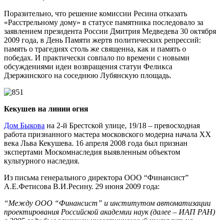
Поразительно, что решение комиссии Ресина отказать
«Расстрельному дому» в статусе памятника последовало за
заявлением президента России Дмитрия Медведева 30 октября
2009 года, в День Памяти жертв политических репрессий:
память о трагедиях столь же священна, как и память о
победах. И практически совпало по времени с новыми
обсуждениями идеи возвращения статуи Феликса
Дзержинского на соседнюю Лубянскую площадь.
Кекушев на линии огня
Дом Быкова
на 2-й Брестской улице, 19/18 – превосходная
работа признанного мастера московского модерна начала ХХ
века Льва Кекушева. 16 апреля 2008 года был признан
экспертами Москомнаследия выявленным объектом
культурного наследия.
Из письма генерального директора ООО “Финансист”
А.Е.Фетисова В.И.Ресину. 29 июня 2009 года:
“Между ООО “Финансист” и институтом автоматизации
проектирования Российской академии наук (далее – ИАП РАН)