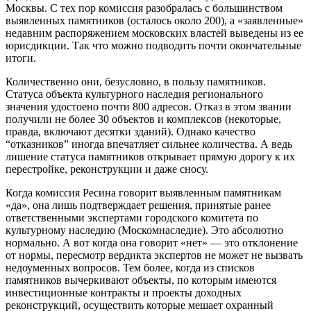
Москвы. С тех пор комиссия разобралась с большинством
выявленных памятников (осталось около 200), а «заявленные»
недавним распоряжением московских властей выведены из ее
юрисдикции. Так что можно подводить почти окончательные
итоги.
Количественно они, безусловно, в пользу памятников.
Статуса объекта культурного наследия регионального
значения удостоено почти 800 адресов. Отказ в этом звании
получили не более 30 объектов и комплексов (некоторые,
правда, включают десятки зданий). Однако качество
“отказников” иногда впечатляет сильнее количества. А ведь
лишение статуса памятников открывает прямую дорогу к их
перестройке, реконструкции и даже сносу.
Когда комиссия Ресина говорит выявленным памятникам
«да», она лишь подтверждает решения, принятые ранее
ответственными экспертами городского комитета по
культурному наследию (Москомнаследие). Это абсолютно
нормально. А вот когда она говорит «нет» — это отклонение
от нормы, пересмотр вердикта экспертов не может не вызвать
недоуменных вопросов. Тем более, когда из списков
памятников вычеркивают объекты, по которым имеются
инвестиционные контракты и проекты доходных
реконструкций, осуществить которые мешает охранный