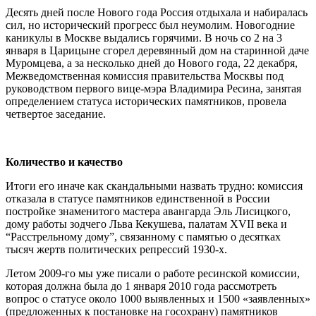
Десять дней после Нового года Россия отдыхала и набиралась
сил, но исторический прогресс был неумолим. Новогодние
каникулы в Москве выдались горячими. В ночь со 2 на 3
января в Царицыне сгорел деревянный дом на старинной даче
Муромцева, а за несколько дней до Нового года, 22 декабря,
Межведомственная комиссия правительства Москвы под
руководством первого вице-мэра Владимира Ресина, занятая
определением статуса исторических памятников, провела
четвертое заседание.
Количество и качество
Итоги его иначе как скандальными назвать трудно: комиссия
отказала в статусе памятников единственной в России
постройке знаменитого мастера авангарда Эль Лисицкого,
дому работы зодчего Льва Кекушева, палатам XVII века и
“Расстрельному дому”, связанному с памятью о десятках
тысяч жертв политических репрессий 1930-х.
Летом 2009-го мы уже писали о работе ресинской комиссии,
которая должна была до 1 января 2010 года рассмотреть
вопрос о статусе около 1000 выявленных и 1500 «заявленных»
(предложенных к постановке на госохрану) памятников