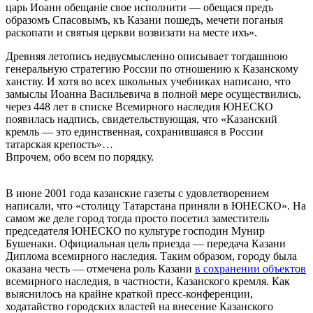
царь Иоанн обещаніе свое исполнити — обещася предъ
образомъ Спасовымъ, къ Казани пошедъ, мечети поганыя
раскопати и святыя церкви возвизати на месте ихъ».
Древняя летопись недвусмысленно описывает тогдашнюю
генеральную стратегию России по отношению к Казанскому
ханству. И хотя во всех школьных учебниках написано, что
замыслы Иоанна Васильевича в полной мере осуществились,
через 448 лет в списке Всемирного наследия ЮНЕСКО
появилась надпись, свидетельствующая, что «Казанский
кремль — это единственная, сохранившаяся в России
татарская крепость»…
Впрочем, обо всем по порядку.
В июне 2001 года казанские газеты с удовлетворением
написали, что «столицу Татарстана приняли в ЮНЕСКО». На
самом же деле город тогда просто посетил заместитель
председателя ЮНЕСКО по культуре господин Мунир
Бушенаки. Официальная цель приезда — передача Казани
Диплома всемирного наследия. Таким образом, городу была
оказана честь — отмечена роль Казани
в сохранении объектов
всемирного наследия, в частности, Казанского кремля. Как
выяснилось на крайне краткой пресс-конференции,
ходатайство городских властей на внесение Казанского