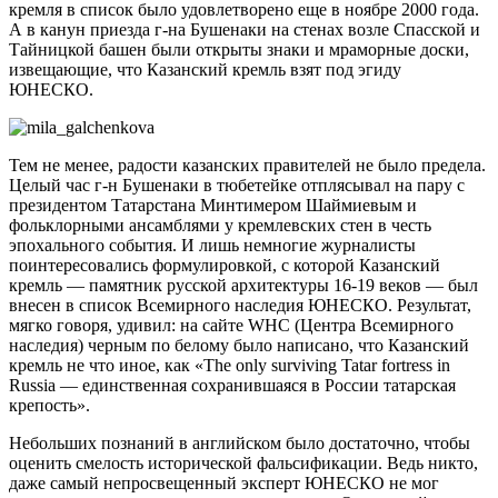
кремля в список было удовлетворено еще в ноябре 2000 года.
А в канун приезда г-на Бушенаки на стенах возле Спасской и
Тайницкой башен были открыты знаки и мраморные доски,
извещающие, что Казанский кремль взят под эгиду
ЮНЕСКО.
Тем не менее, радости казанских правителей не было предела.
Целый час г-н Бушенаки в тюбетейке отплясывал на пару с
президентом Татарстана Минтимером Шаймиевым и
фольклорными ансамблями у кремлевских стен в честь
эпохального события. И лишь немногие журналисты
поинтересовались формулировкой, с которой Казанский
кремль — памятник русской архитектуры 16-19 веков — был
внесен в список Всемирного наследия ЮНЕСКО. Результат,
мягко говоря, удивил: на сайте WHC (Центра Всемирного
наследия) черным по белому было написано, что Казанский
кремль не что иное, как «The only surviving Tatar fortress in
Russia — единственная сохранившаяся в России татарская
крепость».
Небольших познаний в английском было достаточно, чтобы
оценить смелость исторической фальсификации. Ведь никто,
даже самый непросвещенный эксперт ЮНЕСКО не мог