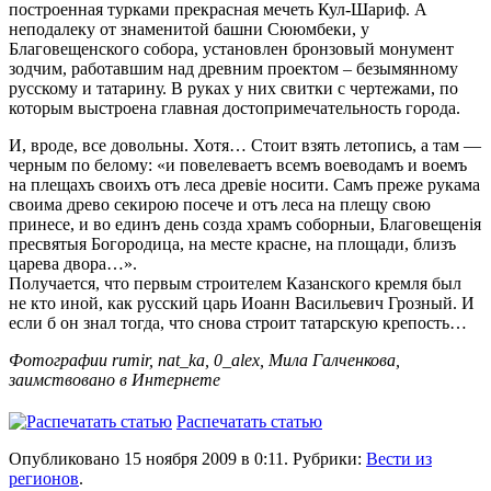
построенная турками прекрасная мечеть Кул-Шариф. А
неподалеку от знаменитой башни Сююмбеки, у
Благовещенского собора, установлен бронзовый монумент
зодчим, работавшим над древним проектом – безымянному
русскому и татарину. В руках у них свитки с чертежами, по
которым выстроена главная достопримечательность города.
И, вроде, все довольны. Хотя… Стоит взять летопись, а там —
черным по белому: «и повелеваетъ всемъ воеводамъ и воемъ
на плещахъ своихъ отъ леса древіе носити. Самъ преже рукама
своима древо секирою посече и отъ леса на плещу свою
принесе, и во единъ день созда храмъ соборныи, Благовещенія
пресвятыя Богородица, на месте красне, на площади, близъ
царева двора…».
Получается, что первым строителем Казанского кремля был
не кто иной, как русский царь Иоанн Васильевич Грозный. И
если б он знал тогда, что снова строит татарскую крепость…
Фотографии rumir, nat_ka, 0_alex, Мила Галченкова,
заимствовано в Интернете
Распечатать статью
Опубликовано 15 ноября 2009 в 0:11. Рубрики:
Вести из
регионов
.