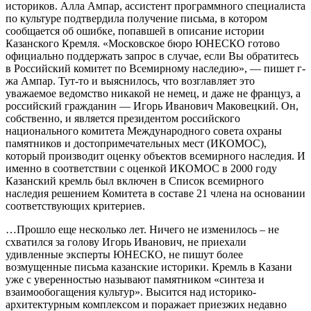
историков. Алла Ампар, ассистент программного специалиста
по культуре подтвердила получение письма, в котором
сообщается об ошибке, попавшей в описание истории
Казанского Кремля. «Московское бюро ЮНЕСКО готово
официально поддержать запрос в случае, если Вы обратитесь
в Российский комитет по Всемирному наследию», — пишет г-
жа Ампар. Тут-то и выяснилось, что возглавляет это
уважаемое ведомство никакой не немец, и даже не француз, а
российский гражданин — Игорь Иванович Маковецкий. Он,
собственно, и является президентом российского
национального комитета Международного совета охраны
памятников и достопримечательных мест (ИКОМОС),
который производит оценку объектов всемирного наследия. И
именно в соответствии с оценкой ИКОМОС в 2000 году
Казанский кремль был включен в Список всемирного
наследия решением Комитета в составе 21 члена на основании
соответствующих критериев.
…Прошло еще несколько лет. Ничего не изменилось – не
схватился за голову Игорь Иванович, не приехали
удивленные эксперты ЮНЕСКО, не пишут более
возмущенные письма казанские историки. Кремль в Казани
уже с уверенностью называют памятником «синтеза и
взаимообогащения культур». Высится над историко-
архитектурным комплексом и поражает приезжих недавно