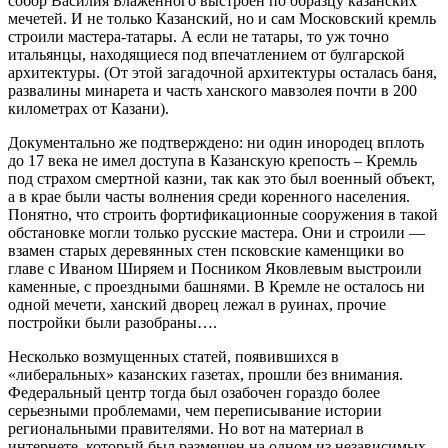
собор Василия Блаженного выстроен по образцу казанских
мечетей. И не только Казанский, но и сам Московский кремль
строили мастера-татары. А если не татары, то уж точно
итальянцы, находящиеся под впечатлением от булгарской
архитектуры. (От этой загадочной архитектуры осталась баня,
развалины минарета и часть ханского мавзолея почти в 200
километрах от Казани).
Документально же подтверждено: ни один инородец вплоть
до 17 века не имел доступа в Казанскую крепость – Кремль
под страхом смертной казни, так как это был военный объект,
а в крае были часты волнения среди коренного населения.
Понятно, что строить фортификационные сооружения в такой
обстановке могли только русские мастера. Они и строили —
взамен старых деревянных стен псковские каменщики во
главе с Иваном Ширяем и Посником Яковлевым выстроили
каменные, с проездными башнями. В Кремле не осталось ни
одной мечети, ханский дворец лежал в руинах, прочие
постройки были разобраны….
Несколько возмущенных статей, появившихся в
«либеральных» казанских газетах, прошли без внимания.
Федеральный центр тогда был озабочен гораздо более
серьезными проблемами, чем переписывание истории
региональными правителями. Но вот на материал в
интернете, который был размещен на одном из независимых