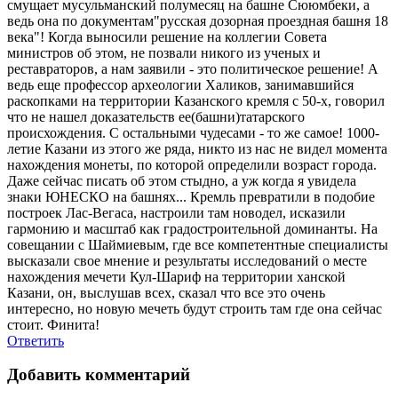
смущает мусульманский полумесяц на башне Сююмбеки, а
ведь она по документам"русская дозорная проездная башня 18
века"! Когда выносили решение на коллегии Совета
министров об этом, не позвали никого из ученых и
реставраторов, а нам заявили - это политическое решение! А
ведь еще профессор археологии Халиков, занимавшийся
раскопками на территории Казанского кремля с 50-х, говорил
что не нашел доказательств ее(башни)татарского
происхождения. С остальными чудесами - то же самое! 1000-
летие Казани из этого же ряда, никто из нас не видел момента
нахождения монеты, по которой определили возраст города.
Даже сейчас писать об этом стыдно, а уж когда я увидела
знаки ЮНЕСКО на башнях... Кремль превратили в подобие
построек Лас-Вегаса, настроили там новодел, исказили
гармонию и масштаб как градостроительной доминанты. На
совещании с Шаймиевым, где все компетентные специалисты
высказали свое мнение и результаты исследований о месте
нахождения мечети Кул-Шариф на территории ханской
Казани, он, выслушав всех, сказал что все это очень
интересно, но новую мечеть будут строить там где она сейчас
стоит. Финита!
Ответить
Добавить комментарий