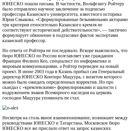
ЮНЕСКО пошли письма. В частности, Вольфгангу Ройтеру
было отправлено научное заключение за подписью
профессора Казанского университета, известного историка
Юрия Смыкова. «Сформулированные безымянными авторами
три критерия относительно Казанского кремля не
соответствуют исторической действительности», — тактично
формулирует обвинение в подтасовке фактов экспертами
казанский профессор.
Но ответа от Ройтера не последовало. Вскоре выяснилось, что
бюро ЮНЕСКО по России возглавляет уже гражданин
Франции Филипп Кео, специалист по информатике и
мировым коммуникациями, а Ройтер переведен на новый
проект. В июне 2003 года в Казань прибыл сам Генеральный
директор ЮНЕСКО Коитиро Мацуура, с визитом которого
можно было ожидать определенных корректив. Но про
скандал с «кремлевскими» формулировками и шалости с
водружением знаков Всемирного наследия на церковь
господин Мацуура упоминать не стал.
Несмотря на столь явное взаимопонимание, возникшее между
руководствами ЮНЕСКО и Татарстана, Московское бюро
ЮНЕСКО все же прислало ответ на запрос казанских