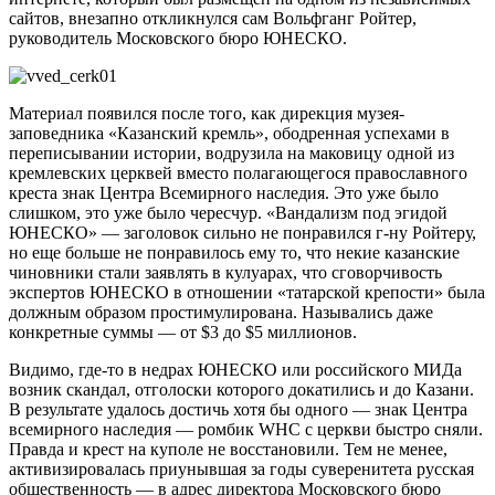
сайтов, внезапно откликнулся сам Вольфганг Ройтер,
руководитель Московского бюро ЮНЕСКО.
Материал появился после того, как дирекция музея-
заповедника «Казанский кремль», ободренная успехами в
переписывании истории, водрузила на маковицу одной из
кремлевских церквей вместо полагающегося православного
креста знак Центра Всемирного наследия. Это уже было
слишком, это уже было чересчур. «Вандализм под эгидой
ЮНЕСКО» — заголовок сильно не понравился г-ну Ройтеру,
но еще больше не понравилось ему то, что некие казанские
чиновники стали заявлять в кулуарах, что сговорчивость
экспертов ЮНЕСКО в отношении «татарской крепости» была
должным образом простимулирована. Назывались даже
конкретные суммы — от $3 до $5 миллионов.
Видимо, где-то в недрах ЮНЕСКО или российского МИДа
возник скандал, отголоски которого докатились и до Казани.
В результате удалось достичь хотя бы одного — знак Центра
всемирного наследия — ромбик WHC с церкви быстро сняли.
Правда и крест на куполе не восстановили. Тем не менее,
активизировалась приунывшая за годы суверенитета русская
общественность — в адрес директора Московского бюро