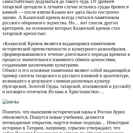
самостоятельно додуматься до такого чуда. От древней
татарской цитадели в лучшем случае остались груды бревен и
камней — после взятия Казани все здесь было построено
заново. А Казанский кремль всегда считался памятником
русского оборонного зодчества. Но… вот список других
критериев, на основании которых Казанский кремль стал
татарской крепостью:
«Казанский Кремль является выдающимся памятником
исторической преемственности и культурного разнообразия,
сформировавшимся в течение длительного периода времени в
процессе значительного взаимного обмена ценностями,
созданными различными культурами.
Объект и его основные памятники являют собой выдающийся
пример синтеза татарского и русского влияний в архитектуре,
возникшего в результате слияния различных культур
(булгарской, Золотой Орды, татарской, итальянской и русской)
и носящего отпечаток Ислама и Христианства»…
Понятно, что нынешняя историческая наука в России бурно
обновляется. Пишутся новые учебники, делаются
неожиданные открытия, ищутся новые подходы… Некоторые
историки в Татарии, например, серьезно утверждают, что