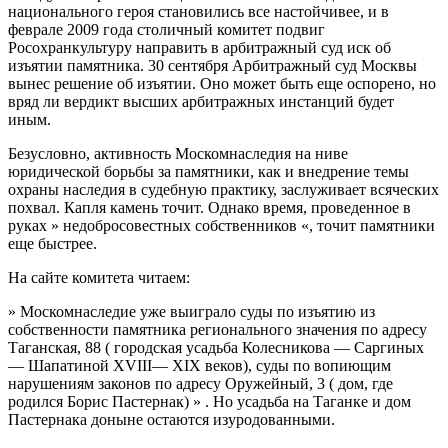
национального героя становились все настойчивее, и в
феврале 2009 года столичный комитет подвиг
Росохранкультуру направить в арбитражный суд иск об
изъятии памятника. 30 сентября Арбитражный суд Москвы
вынес решение об изъятии. Оно может быть еще оспорено, но
вряд ли вердикт высших арбитражных инстанций будет
иным.
Безусловно, активность Москомнаследия на ниве
юридической борьбы за памятники, как и внедрение темы
охраны наследия в судебную практику, заслуживает всяческих
похвал. Капля камень точит. Однако время, проведенное в
руках » недобросовестных собственников «, точит памятники
еще быстрее.
На сайте комитета читаем:
» Москомнаследие уже выиграло суды по изъятию из
собственности памятника регионального значения по адресу
Таганская, 88 ( городская усадьба Колесникова — Саргиных
— Шапатиной XVIII— XIX веков), суды по вопиющим
нарушениям законов по адресу Оружейный, 3 ( дом, где
родился Борис Пастернак) » . Но усадьба на Таганке и дом
Пастернака доныне остаются изуродованными.