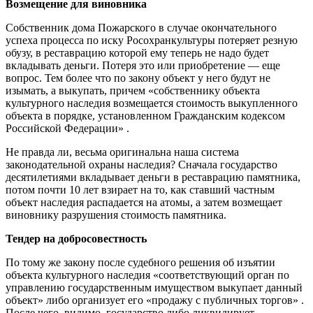
Возмещение для виновника
Собственник дома Пожарского в случае окончательного
успеха процесса по иску Росохранкультуры потеряет резную
обузу, в реставрацию которой ему теперь не надо будет
вкладывать деньги. Потеря это или приобретение — еще
вопрос. Тем более что по закону объект у него будут не
изымать, а выкупать, причем «собственнику объекта
культурного наследия возмещается стоимость выкупленного
объекта в порядке, установленном Гражданским кодексом
Российской Федерации» .
Не правда ли, весьма оригинальна наша система
законодательной охраны наследия? Сначала государство
десятилетиями вкладывает деньги в реставрацию памятника,
потом почти 10 лет взирает на то, как ставший частным
объект наследия распадается на атомы, а затем возмещает
виновнику разрушения стоимость памятника.
Тендер на добросовестность
По тому же закону после судебного решения об изъятии
объекта культурного наследия «соответствующий орган по
управлению государственным имуществом выкупает данный
объект» либо организует его «продажу с публичных торгов» .
После чего, видимо, государство либо ликвидирует