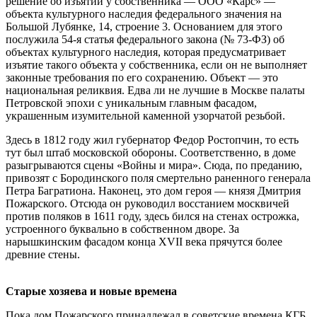
решение об изъятии у собственника — ООО «Карс» —
объекта культурного наследия федерального значения на
Большой Лубянке, 14, строение 3. Основанием для этого
послужила 54-я статья федерального закона (№ 73-ФЗ) об
объектах культурного наследия, которая предусматривает
изъятие такого объекта у собственника, если он не выполняет
законные требования по его сохранению. Объект — это
национальная реликвия. Едва ли не лучшие в Москве палаты
Петровской эпохи с уникальным главным фасадом,
украшенным изумительной каменной узорчатой резьбой.
Здесь в 1812 году жил губернатор Федор Ростопчин, то есть
тут был штаб московской обороны. Соответственно, в доме
разыгрываются сцены «Войны и мира». Сюда, по преданию,
привозят с Бородинского поля смертельно раненного генерала
Петра Багратиона. Наконец, это дом героя — князя Дмитрия
Пожарского. Отсюда он руководил восстанием москвичей
против поляков в 1611 году, здесь бился на стенах острожка,
устроенного буквально в собственном дворе. За
нарышкинским фасадом конца XVII века прячутся более
древние стены.
Старые хозяева и новые времена
Пока дом Пожарского принадлежал в советские времена КГБ,