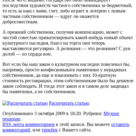
последствия художеств частного собственника за бюджетный,
то есть за наш с вами, счет, либо играет в лотерею с новым
частным собственником — вдруг он окажется
добросовестным.
А прежний собственник, получив компенсацию, может с
чистой совестью приватизировать какой-нибудь новый объект
культурного наследия, благо на торги они теперь
выставляются регулярно. А реликвия — что реликвия? С рук
долой — из сердца вон.
Вот если бы наш закон о культурном наследии повелевал бы,
например, просто конфисковывать памятники у нерадивых
собственников, да еще и взыскивать с них 10-кратную
стоимость реставрации, этим собственникам было бы дешевле
закон соблюдать. И тогда этот закон и в самом деле защищал
бы памятники, а не собственников.
Распечатать статью
Опубликовано 3 октября 2009 в 18:20. Рубрики:
Мудрое
решение
.
RSS лента комментариев
к этой записи. Вы можете
оставить
комментарий
, или
трекбек
с Вашего сайта.