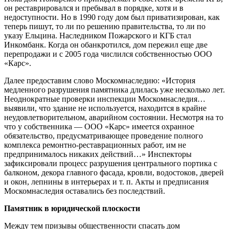
он реставрировался и пребывал в порядке, хотя и в
недоступности. Но в 1990 году дом был приватизирован, как
теперь пишут, то ли по решению правительства, то ли по
указу Ельцина. Наследником Пожарского и КГБ стал
Инкомбанк. Когда он обанкротился, дом пережил еще две
перепродажи и с 2005 года числился собственностью ООО
«Карс».
Далее предоставим слово Москомнаследию: «История
медленного разрушения памятника длилась уже несколько лет.
Неоднократные проверки инспекции Москомнаследия…
выявили, что здание не используется, находится в крайне
неудовлетворительном, аварийном состоянии. Несмотря на то
что у собственника — ООО «Карс» имеется охранное
обязательство, предусматривающее проведение полного
комплекса ремонтно-реставрационных работ, им не
предпринималось никаких действий…» Инспекторы
зафиксировали процесс разрушения центрального портика с
балконом, декора главного фасада, кровли, водостоков, дверей
и окон, лепнины в интерьерах и т. п. Акты и предписания
Москомнаследия оставались без последствий.
Памятник в юридической плоскости
Между тем призывы общественности спасать дом