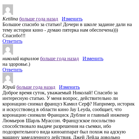
Ketilina
больше года назад
Изменить
Большое спасибо за статью! Дочери в школе задание дали на
тему истории кино - думаю пятерка нам обеспечена)))
Спасибо!!!
Ответить
николай кириллов
больше года назад
Изменить
на здоровье.)
Ответить
Юрий
больше года назад
Изменить
Доброе время суток, уважаемый Николай! Спасибо за
интересную статью. У меня вопрос, действительно ли
коронацию снимал француз Камил Серф? Например, историк
и искусствовед в области кино Jay Leyda, сообщает, что
коронацию снимали Франциск Дублие и главный инженер
Люмьеров Шарль Муассон. Французское посольство
способствовало выдаче разрешения на съемки, ибо
подозрительного вида киноаппарат был похож на адскую
машину замедленного действия. Джей Лейда довольно