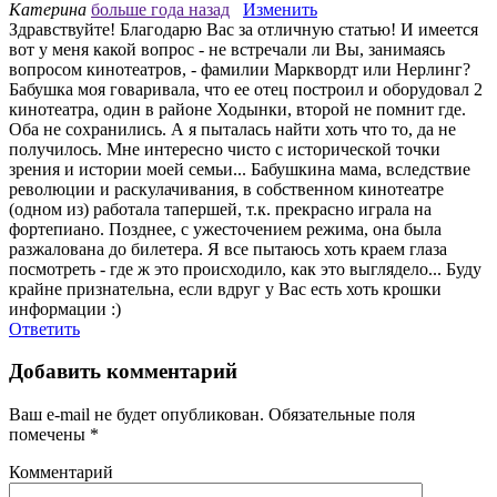
Катерина
больше года назад
Изменить
Здравствуйте! Благодарю Вас за отличную статью! И имеется
вот у меня какой вопрос - не встречали ли Вы, занимаясь
вопросом кинотеатров, - фамилии Марквордт или Нерлинг?
Бабушка моя говаривала, что ее отец построил и оборудовал 2
кинотеатра, один в районе Ходынки, второй не помнит где.
Оба не сохранились. А я пыталась найти хоть что то, да не
получилось. Мне интересно чисто с исторической точки
зрения и истории моей семьи... Бабушкина мама, вследствие
революции и раскулачивания, в собственном кинотеатре
(одном из) работала тапершей, т.к. прекрасно играла на
фортепиано. Позднее, с ужесточением режима, она была
разжалована до билетера. Я все пытаюсь хоть краем глаза
посмотреть - где ж это происходило, как это выглядело... Буду
крайне признательна, если вдруг у Вас есть хоть крошки
информации :)
Ответить
Добавить комментарий
Ваш e-mail не будет опубликован.
Обязательные поля
помечены
*
Комментарий