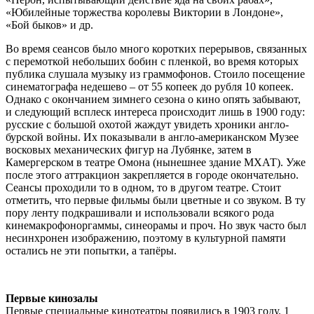
«Юбилейные торжества королевы Виктории в Лондоне»,
«Бой быков» и др.
Во время сеансов было много коротких перерывов, связанных
с перемоткой небольших бобин с пленкой, во время которых
публика слушала музыку из граммофонов. Стоило посещение
синематографа недешево – от 55 копеек до рубля 10 копеек.
Однако с окончанием зимнего сезона о кино опять забывают,
и следующий всплеск интереса происходит лишь в 1900 году:
русские с большой охотой жаждут увидеть хроники англо-
бурской войны. Их показывали в англо-американском Музее
восковых механических фигур на Лубянке, затем в
Камергерском в театре Омона (нынешнее здание МХАТ). Уже
после этого аттракцион закрепляется в городе окончательно.
Сеансы проходили то в одном, то в другом театре. Стоит
отметить, что первые фильмы были цветные и со звуком. В ту
пору ленту подкрашивали и использовали всякого рода
кинемакрофоноргаммы, синеорамы и проч. Но звук часто был
несинхронен изображению, поэтому в культурной памяти
остались не эти попытки, а тапёры.
Первые кинозалы
Первые специальные кинотеатры появились в 1903 году. 1