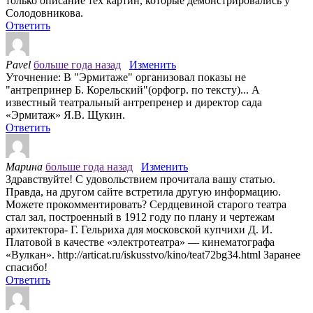
только описание тех картин, которые демонстрировались у
Солодовникова.
Ответить
Pavel
больше года назад
Изменить
Уточнение: В "Эрмитаже" организовал показы не
"антрепринер Б. Корельский"(орфогр. по тексту)... А
известный театральный антрепренер и директор сада
«Эрмитаж» Я.В. Щукин.
Ответить
Марина
больше года назад
Изменить
Здравствуйте! С удовольствием прочитала вашу статью.
Правда, на другом сайте встретила другую информацию.
Можете прокомментировать? Сердцевиной старого театра
стал зал, построенный в 1912 году по плану и чертежам
архитектора- Г. Гельриха для московской купчихи Д. И.
Платовой в качестве «электротеатра» — кинематографа
«Вулкан». http://articat.ru/iskusstvo/kino/teat72bg34.html Заранее
спасибо!
Ответить