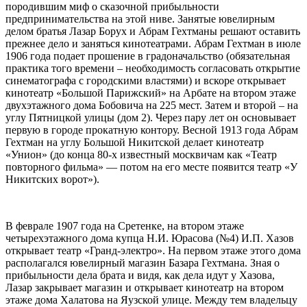
породившим миф о сказочной прибыльности
предпринимательства на этой ниве. Занятые ювелирным
делом братья Лазар Борух и Абрам Гехтманы решают оставить
прежнее дело и заняться кинотеатрами. Абрам Гехтман в июле
1906 года подает прошение в градоначальство (обязательная
практика того времени – необходимость согласовать открытие
синематографа с городскими властями) и вскоре открывает
кинотеатр «Большой Парижский» на Арбате на втором этаже
двухэтажного дома Бобовича на 225 мест. Затем и второй – на
углу Пятницкой улицы (дом 2). Через пару лет он основывает
первую в городе прокатную контору. Весной 1913 года Абрам
Гехтман на углу Большой Никитской делает кинотеатр
«Унион» (до конца 80-х известный москвичам как «Театр
повторного фильма» — потом на его месте появится театр «У
Никитских ворот»).
В феврале 1907 года на Сретенке, на втором этаже
четырехэтажного дома купца Н.И. Юрасова (№4) И.П. Хазов
открывает театр «Гранд-электро». На первом этаже этого дома
располагался ювелирный магазин Базара Гехтмана. Зная о
прибыльности дела брата и видя, как дела идут у Хазова,
Лазар закрывает магазин и открывает кинотеатр на втором
этаже дома Халатова на Яузской улице. Между тем владельцу