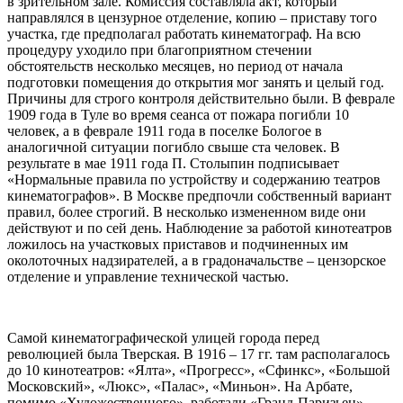
в зрительном зале. Комиссия составляла акт, который
направлялся в цензурное отделение, копию – приставу того
участка, где предполагал работать кинематограф. На всю
процедуру уходило при благоприятном стечении
обстоятельств несколько месяцев, но период от начала
подготовки помещения до открытия мог занять и целый год.
Причины для строго контроля действительно были. В феврале
1909 года в Туле во время сеанса от пожара погибли 10
человек, а в феврале 1911 года в поселке Бологое в
аналогичной ситуации погибло свыше ста человек. В
результате в мае 1911 года П. Столыпин подписывает
«Нормальные правила по устройству и содержанию театров
кинематографов». В Москве предпочли собственный вариант
правил, более строгий. В несколько измененном виде они
действуют и по сей день. Наблюдение за работой кинотеатров
ложилось на участковых приставов и подчиненных им
околоточных надзирателей, а в градоначальстве – цензорское
отделение и управление технической частью.
Самой кинематографической улицей города перед
революцией была Тверская. В 1916 – 17 гг. там располагалось
до 10 кинотеатров: «Ялта», «Прогресс», «Сфинкс», «Большой
Московский», «Люкс», «Палас», «Миньон». На Арбате,
помимо «Художественного», работали «Гранд-Паризьен»,