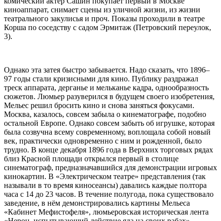
комический актер Сашин покупает первый в Москве
киноаппарат, снимает сцены из уличной жизни, из жизни
театрального закулисья и проч. Показы проходили в театре
Корша по соседству с садом Эрмитаж (Петровский переулок,
3).
Однако эта затея быстро забывается. Надо сказать, что 1896–
97 годы стали кризисными для кино. Публику раздражал
треск аппарата, дерганье и мельканье кадра, однообразность
сюжетов. Люмьер разуверился в будущем своего изобретения,
Мельес решил бросить кино и снова заняться фокусами.
Москва, казалось, совсем забыла о кинематографе, подобно
остальной Европе. Однако совсем забыть об игрушке, которая
была созвучна всему современному, воплощала собой новый
век, практически одновременно с ним и рожденной, было
трудно. В конце декабря 1896 года в Верхних торговых рядах
близ Красной площади открылся первый в столице
синематограф, предназначавшийся для демонстрации игровых
кинокартин. В «Электрическом театре» представления (так
называли в то время киносеансы) давались каждые полтора
часа с 14 до 23 часов. В течение полугода, пока существовало
заведение, в нём демонстрировались картины Мельеса
«Кабинет Мефистофеля», люмьеровская историческая лента
«Нерон, испытывающий действие яда на своих рабах»,