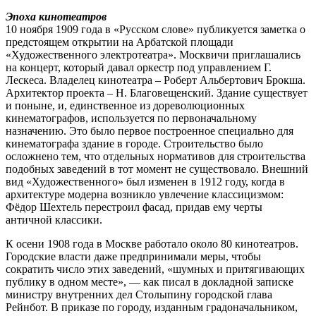
Эпоха кинотеатров
10 ноября 1909 года в «Русском слове» публикуется заметка о
предстоящем открытии на Арбатской площади
«Художественного электротеатра». Москвичи приглашались
на концерт, который давал оркестр под управлением Г.
Лескеса. Владелец кинотеатра – Роберт Альбертович Брокша.
Архитектор проекта – Н. Благовещенский. Здание существует
и поныне, и, единственное из дореволюционных
кинематографов, используется по первоначальному
назначению. Это было первое построенное специально для
кинематографа здание в городе. Строительство было
осложнено тем, что отдельных нормативов для строительства
подобных заведений в тот момент не существовало. Внешний
вид «Художественного» был изменен в 1912 году, когда в
архитектуре модерна возникло увлечение классицизмом:
Фёдор Шехтель перестроил фасад, придав ему черты
античной классики.
К осени 1908 года в Москве работало около 80 кинотеатров.
Городские власти даже предпринимали меры, чтобы
сократить число этих заведений, «шумных и притягивающих
публику в одном месте», — как писал в докладной записке
министру внутренних дел Столыпину городской глава
Рейнбот. В приказе по городу, изданным градоначальником,