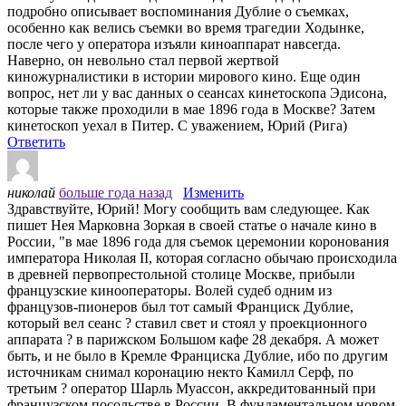
подробно описывает воспоминания Дублие о съемках,
особенно как велись съемки во время трагедии Ходынке,
после чего у оператора изъяли киноаппарат навсегда.
Наверно, он невольно стал первой жертвой
киножурналистики в истории мирового кино. Еще один
вопрос, нет ли у вас данных о сеансах кинетоскопа Эдисона,
которые также проходили в мае 1896 года в Москве? Затем
кинетоскоп уехал в Питер. С уважением, Юрий (Рига)
Ответить
николай
больше года назад
Изменить
Здравствуйте, Юрий! Могу сообщить вам следующее. Как
пишет Нея Марковна Зоркая в своей статье о начале кино в
России, "в мае 1896 года для съемок церемонии коронования
императора Николая II, которая согласно обычаю происходила
в древней первопрестольной столице Москве, прибыли
французские кинооператоры. Волей судеб одним из
французов-пионеров был тот самый Франциск Дублие,
который вел сеанс ? ставил свет и стоял у проекционного
аппарата ? в парижском Большом кафе 28 декабря. А может
быть, и не было в Кремле Франциска Дублие, ибо по другим
источникам снимал коронацию некто Камилл Серф, по
третьим ? оператор Шарль Муассон, аккредитованный при
французском посольстве в России. В фундаментальном новом