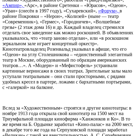
«Ампир»,
«Арс», в районе Сретенки – «Юрасов», «Одеон»,
«Уран» (снесён в 1997 году), «Сухаревский»,
«Форум»,
в
районе Покровки – «Нерон», «Колизей» (ныне — театр
«Современник»), «Гермес», «Городничев», «Волшебные
грезы» (2 этаж дома 16) и др. Каждый владелец стремился
отделать свое заведение как можно роскошней. В объявлениях
указывалось, что «театр заново отделан», или «в роскошном
зеркальном зале играет концертный оркестр».
Кинотеатровладелец Розенвальд указывал в афише, что его
«Одеон» на углу Столешникова – «единственный элегантный
театр в Москве, оборудованный по образцам американских
театров…». А «Модерн» и «Мефистофель» устраивали
картинные вернисажи в своих театрах. Зрительные залы мало
уступали театральным – они стали просторными, с рядами
удобных кресел в партере, ложами с бархатными портьерами,
с «галеркой» на балконе.
Вслед за «Художественным» строятся и другие кинотеатры: в
ноябре 1913 года открыла свой кинотеатр на 1500 мест на
Триумфальной площади кинофирма «Ханжонков и Ко». В то
же время на Б. Ордынке заработал «Кино-палас» на 2000 мест,
в декабре того же года на Серпуховской площади заработал
«Великан» с такой же вместительностью. А. С. Серафимович